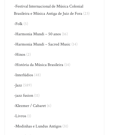
-Festival Internacional de Música Colonial
Brasileira e Música Antiga de Juiz de Fora
(23)
-Folk
(5)
-Harmonia Mundi – 50 anos
(16)
-Harmonia Mundi – Sacred Music
(14)
-Hinos
(2)
-História da Música Brasileira
(14)
-Interlúdios
(48)
-Jazz
(589)
-jazz fusion
(11)
-Klezmer / Cabaret
(6)
-Livros
(1)
-Modinhas e Lundus Antigos
(31)