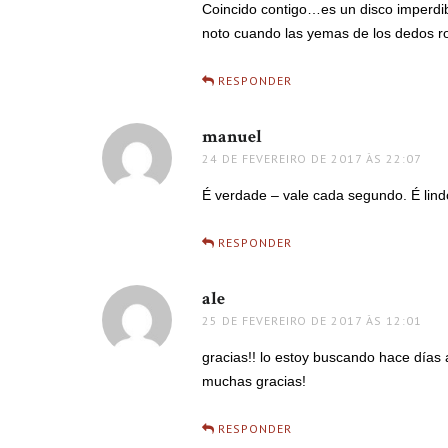
Coincido contigo…es un disco imperdibl
noto cuando las yemas de los dedos r
RESPONDER
manuel
disse:
24 DE FEVEREIRO DE 2017 ÀS 22:07
É verdade – vale cada segundo. É lind
RESPONDER
ale
disse:
25 DE FEVEREIRO DE 2017 ÀS 12:01
gracias!! lo estoy buscando hace días 
muchas gracias!
RESPONDER