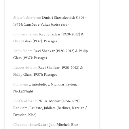
Marcelo devoto
em
Dmitri Shostakovich (1906-
1975): Canções e Valsas (coisa rara)
candida pires
em
Ravi Shankar (1920-2012) &
Philip Glass (1937): Passages
Pedro Ipê
em
Ravi Shankar (1920-2012) & Philip
Glass (1937): Passages
Adilson Assis
em
Ravi Shankar (1920-2012) &
Philip Glass (1937): Passages
Cássio
em
.: interlúdio :. Nicholas Payton:
Nick@Night
Raif Haddad
em
W. A. Mozart (1756-1791):
Réquiem, Exultate, Jubilate (Berliner, Karajan /
Dresden, Klee)
Cisco
em
.: interlúdio :. Joni Mitchell: Blue