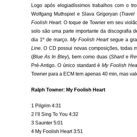
Logo após elogiadíssimos trabalhos com o tro
Wolfgang Muthspiel e Slava Grigoryan (
Travel
Foolish Heart
. O toque de Towner em seu violão
solo são uma parte importante da discografia d
dia 1º de março.
My Foolish Heart
segue a gra
Line
. O CD possui novas composições, todas 
(
Blue As In Bley
), bem como duas (
Shard
e
Re
Pré-Antigo. O único standard é
My Foolish Hea
Towner para a ECM tem apenas 40 min, mas val
Ralph Towner: My Foolish Heart
1 Pilgrim 4:31
2 I’ll Sing To You 4:32
3 Saunter 5:01
4 My Foolish Heart 3:51