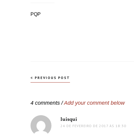
PQP
Navegação
PREVIOUS POST
de
Post
4 comments /
Add your comment below
luisqui
disse:
24 DE FEVEREIRO DE 2017 ÀS 18:30