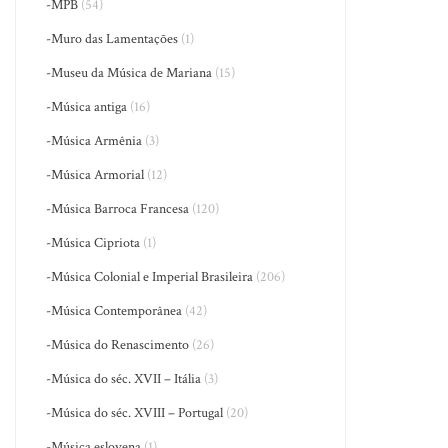
-MPB
(54)
-Muro das Lamentações
(1)
-Museu da Música de Mariana
(15)
-Música antiga
(16)
-Música Armênia
(3)
-Música Armorial
(12)
-Música Barroca Francesa
(120)
-Música Cipriota
(1)
-Música Colonial e Imperial Brasileira
(206)
-Música Contemporânea
(42)
-Música do Renascimento
(26)
-Música do séc. XVII – Itália
(3)
-Música do séc. XVIII – Portugal
(20)
-Música eslovena
(1)