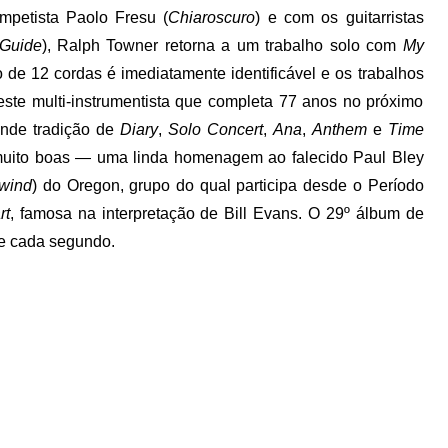
mpetista Paolo Fresu (
Chiaroscuro
) e com os guitarristas
 Guide
), Ralph Towner retorna a um trabalho solo com
My
 de 12 cordas é imediatamente identificável e os trabalhos
este multi-instrumentista que completa 77 anos no próximo
nde tradição de
Diary
,
Solo Concert
,
Ana
,
Anthem
e
Time
muito boas — uma linda homenagem ao falecido Paul Bley
wind
) do Oregon, grupo do qual participa desde o Período
rt
, famosa na interpretação de Bill Evans. O 29º álbum de
e cada segundo.