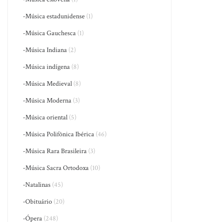
-Música estadunidense
(1)
-Música Gauchesca
(1)
-Música Indiana
(2)
-Música indígena
(8)
-Música Medieval
(8)
-Música Moderna
(3)
-Música oriental
(5)
-Música Polifônica Ibérica
(46)
-Música Rara Brasileira
(3)
-Música Sacra Ortodoxa
(10)
-Natalinas
(45)
-Obituário
(20)
-Ópera
(248)