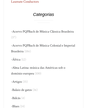
Laureate Conductors
Categorias
-Acervo PQPBach de Música Clássica Brasileira
(37)
-Acervo PQPBach de Música Colonial e Imperial
Brasileira
(186)
-África
(12)
-Alma Latina: música das Américas sob o
domínio europeu
(100)
-Artigos
(35)
-Balaio de gatos
(36)
-Bálcãs
(4)
-Blues
(14)