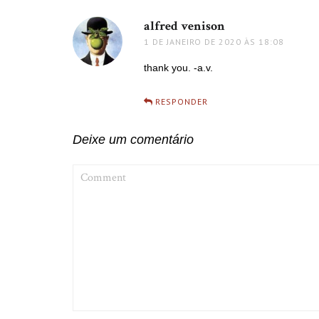
alfred venison
disse:
1 DE JANEIRO DE 2020 ÀS 18:08
thank you. -a.v.
RESPONDER
Deixe um comentário
COMMENT