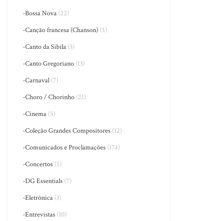
-Bossa Nova
(22)
-Canção francesa (Chanson)
(5)
-Canto da Sibila
(3)
-Canto Gregoriano
(13)
-Carnaval
(7)
-Choro / Chorinho
(21)
-Cinema
(5)
-Coleção Grandes Compositores
(12)
-Comunicados e Proclamações
(174)
-Concertos
(5)
-DG Essentials
(7)
-Eletrônica
(3)
-Entrevistas
(10)