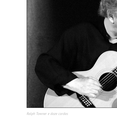
Ralph Towner e doze cordas