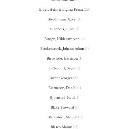
Biber, Heinrich Ignaz Franz
(26)
Biebl, Franz Xaver
(1)
Binchois, Gilles
(1)
Bingen, Hildegard von
(4)
Birckenstock, Johann Adam
(1)
Birtwistle, Harrison
(1)
Bittecourt, Ségio
(1)
Bizet, Georges
(28)
Bjarnason, Daníel
(1)
Bjørnstad, Ketil
(1)
Blake, Howard
(1)
Blancafort, Manuel
(1)
Blasco Manuel
(3)