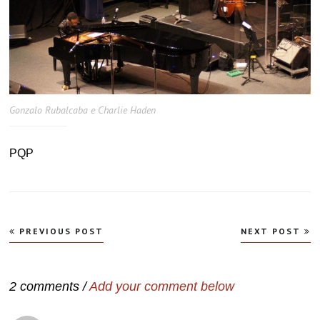
Gonzalo Rubalcaba e Charlie Haden
PQP
Navegação
PREVIOUS POST
NEXT POST
de
Post
2 comments /
Add your comment below