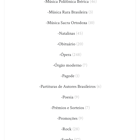
-Música Polifônica Ibérica
(46)
-Música Rara Brasileira
(3)
-Música Sacra Ortodoxa
(10)
-Natalinas
(45)
-Obituário
(20)
-Ópera
(248)
-Órgão moderno
(7)
-Pagode
(1)
-Partituras de Autores Brasileiros
(6)
-Poesia
(9)
-Prêmios e Sorteios
(7)
-Promoções
(9)
-Rock
(28)
-Samba
(17)