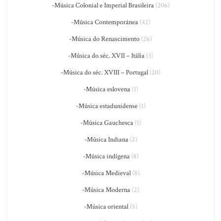
-Música Colonial e Imperial Brasileira
(206)
-Música Contemporânea
(42)
-Música do Renascimento
(26)
-Música do séc. XVII – Itália
(3)
-Música do séc. XVIII – Portugal
(20)
-Música eslovena
(1)
-Música estadunidense
(1)
-Música Gauchesca
(1)
-Música Indiana
(2)
-Música indígena
(8)
-Música Medieval
(8)
-Música Moderna
(2)
-Música oriental
(5)