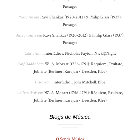
Passages
Pedro Ipê
em
Ravi Shankar (1920-2012) & Philip Glass (1937):
Passages
Adilson Assis
em
Ravi Shankar (1920-2012) & Philip Glass (1937):
Passages
Cássio
em
.: interlúdio :. Nicholas Payton: Nick@Night
Raif Haddad
em
W. A. Mozart (1756-1791): Réquiem, Exultate,
Jubilate (Berliner, Karajan / Dresden, Klee)
Cisco
em
.: interlúdio :. Joni Mitchell: Blue
Adilson Assis
em
W. A. Mozart (1756-1791): Réquiem, Exultate,
Jubilate (Berliner, Karajan / Dresden, Klee)
Blogs de Música
O Ser da Música