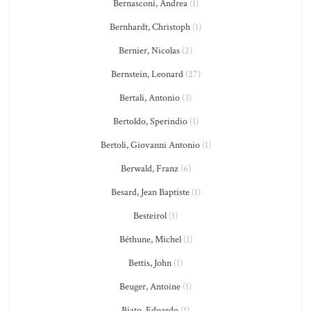
Bernasconi, Andrea
(1)
Bernhardt, Christoph
(1)
Bernier, Nicolas
(2)
Bernstein, Leonard
(27)
Bertali, Antonio
(3)
Bertoldo, Sperindio
(1)
Bertoli, Giovanni Antonio
(1)
Berwald, Franz
(6)
Besard, Jean Baptiste
(1)
Besteirol
(1)
Béthune, Michel
(1)
Bettis, John
(1)
Beuger, Antoine
(1)
Biato, Eduardo
(1)