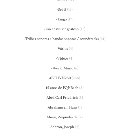
-Sei lá
(13)
-Tango
(17)
-Tão chato ser gostoso
(17)
-Trilhas sonoras / bandas sonoras / soundtracks
(41)
-Vários
(4)
-Vídeos
(4)
-World Music
(6)
#BTHVN250
(258)
15 anos de PQP Bach
(8)
Abel, Carl Friedrich
(5)
Abrahamsen, Hans
(1)
Abreu, Zequinha de
(2)
Achron, Joseph
(2)