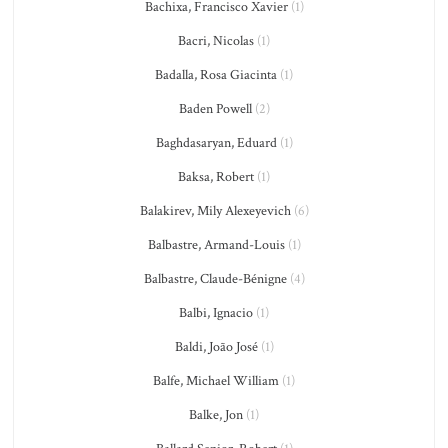
Bachixa, Francisco Xavier
(1)
Bacri, Nicolas
(1)
Badalla, Rosa Giacinta
(1)
Baden Powell
(2)
Baghdasaryan, Eduard
(1)
Baksa, Robert
(1)
Balakirev, Mily Alexeyevich
(6)
Balbastre, Armand-Louis
(1)
Balbastre, Claude-Bénigne
(4)
Balbi, Ignacio
(1)
Baldi, João José
(1)
Balfe, Michael William
(1)
Balke, Jon
(1)