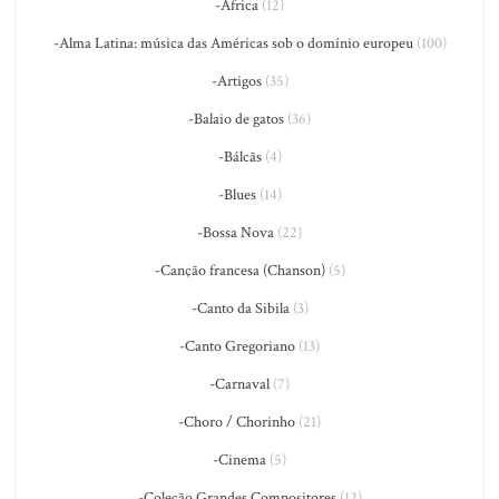
-África
(12)
-Alma Latina: música das Américas sob o domínio europeu
(100)
-Artigos
(35)
-Balaio de gatos
(36)
-Bálcãs
(4)
-Blues
(14)
-Bossa Nova
(22)
-Canção francesa (Chanson)
(5)
-Canto da Sibila
(3)
-Canto Gregoriano
(13)
-Carnaval
(7)
-Choro / Chorinho
(21)
-Cinema
(5)
-Coleção Grandes Compositores
(12)