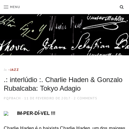
SE
MENU
-JAZZ
In
.: interlúdio :. Charlie Haden & Gonzalo
Rubalcaba: Tokyo Adagio
AUTHOR
POSTED
PQPBACH
11 DE FEVEREIRO DE 2017
2 COMMENTS
ON
IM-PER-DÍ-VEL !!!
Charlie Haden é o baixista Charlie Haden, um dos maiores