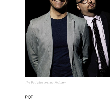
The Bad plus Joshua Redman
PQP