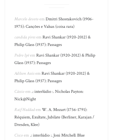
Marcelo devoto
em
Dmitri Shostakovich (1906-
1975): Canções e Valsas (coisa rara)
candida pires
em
Ravi Shankar (1920-2012) &
Philip Glass (1937): Passages
Pedro Ipê
em
Ravi Shankar (1920-2012) & Philip
Glass (1937): Passages
Adilson Assis
em
Ravi Shankar (1920-2012) &
Philip Glass (1937): Passages
Cássio
em
.: interlúdio :. Nicholas Payton:
Nick@Night
Raif Haddad
em
W. A. Mozart (1756-1791):
Réquiem, Exultate, Jubilate (Berliner, Karajan /
Dresden, Klee)
Cisco
em
.: interlúdio :. Joni Mitchell: Blue