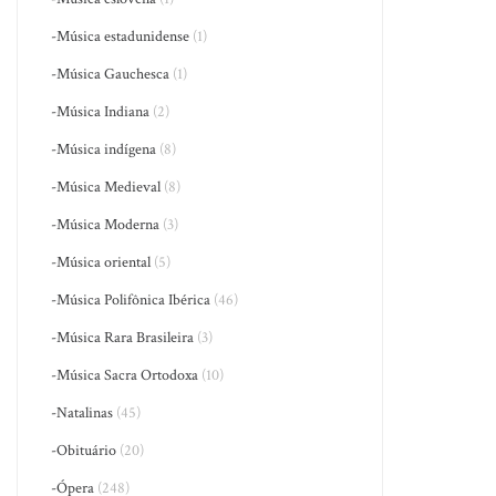
-Música estadunidense
(1)
-Música Gauchesca
(1)
-Música Indiana
(2)
-Música indígena
(8)
-Música Medieval
(8)
-Música Moderna
(3)
-Música oriental
(5)
-Música Polifônica Ibérica
(46)
-Música Rara Brasileira
(3)
-Música Sacra Ortodoxa
(10)
-Natalinas
(45)
-Obituário
(20)
-Ópera
(248)