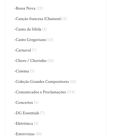
-Bossa Nova
(22)
-Canção francesa (Chanson)
(5)
-Canto da Sibila
(3)
-Canto Gregoriano
(13)
-Carnaval
(7)
-Choro / Chorinho
(21)
-Cinema
(5)
-Coleção Grandes Compositores
(12)
-Comunicados e Proclamações
(174)
-Concertos
(5)
-DG Essentials
(7)
-Eletrônica
(3)
-Entrevistas
(10)