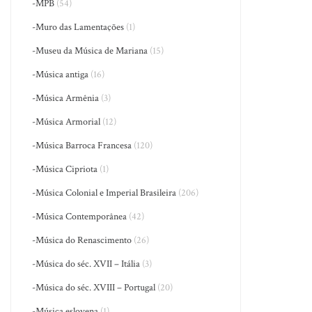
-MPB
(54)
-Muro das Lamentações
(1)
-Museu da Música de Mariana
(15)
-Música antiga
(16)
-Música Armênia
(3)
-Música Armorial
(12)
-Música Barroca Francesa
(120)
-Música Cipriota
(1)
-Música Colonial e Imperial Brasileira
(206)
-Música Contemporânea
(42)
-Música do Renascimento
(26)
-Música do séc. XVII – Itália
(3)
-Música do séc. XVIII – Portugal
(20)
-Música eslovena
(1)