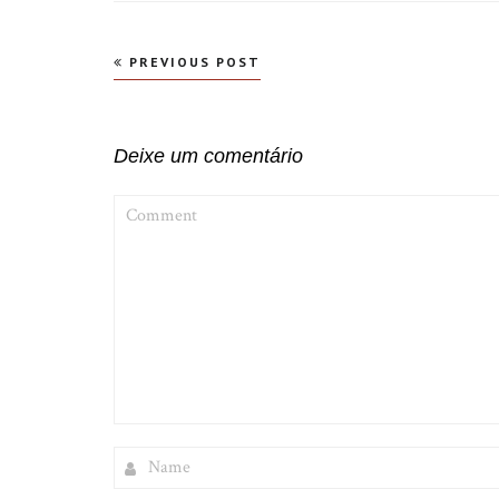
Navegação
PREVIOUS POST
de
Post
Deixe um comentário
COMMENT
NAME