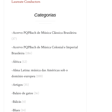
Laureate Conductors
Categorias
-Acervo PQPBach de Música Clássica Brasileira
(37)
-Acervo PQPBach de Música Colonial e Imperial
Brasileira
(186)
-África
(12)
-Alma Latina: música das Américas sob o
domínio europeu
(100)
-Artigos
(35)
-Balaio de gatos
(36)
-Bálcãs
(4)
-Blues
(14)