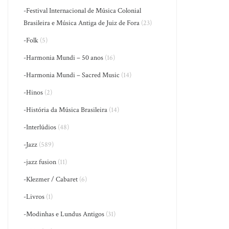
-Festival Internacional de Música Colonial
Brasileira e Música Antiga de Juiz de Fora
(23)
-Folk
(5)
-Harmonia Mundi – 50 anos
(16)
-Harmonia Mundi – Sacred Music
(14)
-Hinos
(2)
-História da Música Brasileira
(14)
-Interlúdios
(48)
-Jazz
(589)
-jazz fusion
(11)
-Klezmer / Cabaret
(6)
-Livros
(1)
-Modinhas e Lundus Antigos
(31)