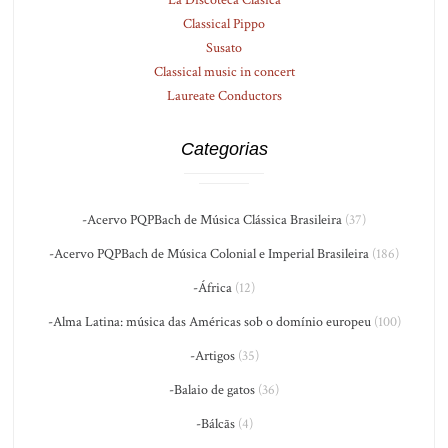
La Discoteca Clásica
Classical Pippo
Susato
Classical music in concert
Laureate Conductors
Categorias
-Acervo PQPBach de Música Clássica Brasileira
(37)
-Acervo PQPBach de Música Colonial e Imperial Brasileira
(186)
-África
(12)
-Alma Latina: música das Américas sob o domínio europeu
(100)
-Artigos
(35)
-Balaio de gatos
(36)
-Bálcãs
(4)