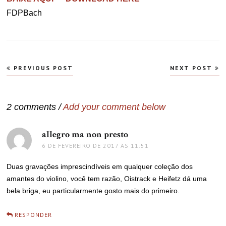
FDPBach
Navegação
PREVIOUS POST
NEXT POST
de
Post
2 comments /
Add your comment below
allegro ma non presto
disse:
6 DE FEVEREIRO DE 2017 ÀS 11:51
Duas gravações imprescindíveis em qualquer coleção dos
amantes do violino, você tem razão, Oistrack e Heifetz dá uma
bela briga, eu particularmente gosto mais do primeiro.
RESPONDER