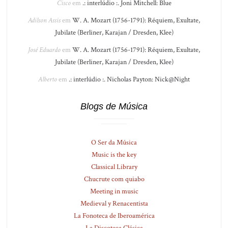
Cisco
em
.: interlúdio :. Joni Mitchell: Blue
Adilson Assis
em
W. A. Mozart (1756-1791): Réquiem, Exultate,
Jubilate (Berliner, Karajan / Dresden, Klee)
José Eduardo
em
W. A. Mozart (1756-1791): Réquiem, Exultate,
Jubilate (Berliner, Karajan / Dresden, Klee)
Alberto
em
.: interlúdio :. Nicholas Payton: Nick@Night
Blogs de Música
O Ser da Música
Music is the key
Classical Library
Chucrute com quiabo
Meeting in music
Medieval y Renacentista
La Fonoteca de Iberoamérica