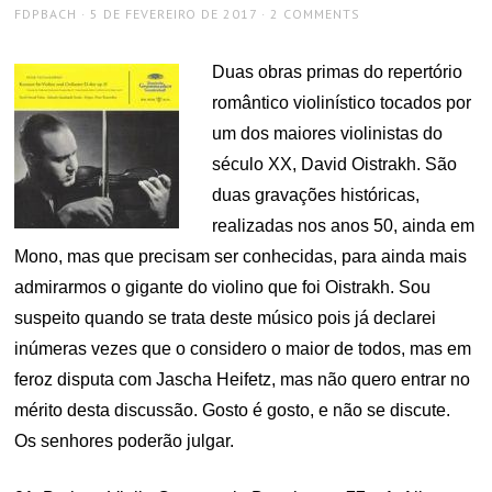
AUTHOR
POSTED
FDPBACH
5 DE FEVEREIRO DE 2017
2 COMMENTS
ON
Duas obras primas do repertório
romântico violinístico tocados por
um dos maiores violinistas do
século XX, David Oistrakh. São
duas gravações históricas,
realizadas nos anos 50, ainda em
Mono, mas que precisam ser conhecidas, para ainda mais
admirarmos o gigante do violino que foi Oistrakh. Sou
suspeito quando se trata deste músico pois já declarei
inúmeras vezes que o considero o maior de todos, mas em
feroz disputa com Jascha Heifetz, mas não quero entrar no
mérito desta discussão. Gosto é gosto, e não se discute.
Os senhores poderão julgar.