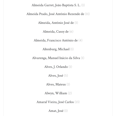
Almeida Garret, João Baptista S. L.
(1)
Almeida Prado, José Antônio Rezende de
(11)
Almeida, Antônio José de
(1)
Almeida, Cussy de
(6)
Almeida, Francisco António de
(4)
Altenburg, Michael
(1)
Alvarenga, Manuel Inácio da Silva
(1)
Alves, J. Orlando
(1)
Alves, José
(5)
Alves, Mateus
(1)
Alwyn, William
(2)
Amaral Vieira, José Carlos
(13)
Amat, José
(1)