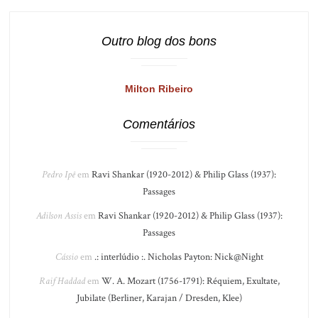
Outro blog dos bons
Milton Ribeiro
Comentários
Pedro Ipê
em
Ravi Shankar (1920-2012) & Philip Glass (1937):
Passages
Adilson Assis
em
Ravi Shankar (1920-2012) & Philip Glass (1937):
Passages
Cássio
em
.: interlúdio :. Nicholas Payton: Nick@Night
Raif Haddad
em
W. A. Mozart (1756-1791): Réquiem, Exultate,
Jubilate (Berliner, Karajan / Dresden, Klee)