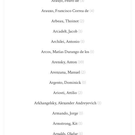
Araujo, Pedro de
(3)
Arauxo, Francisco Correa de
(4)
Arbeau, Thoinot
(2)
Arcadelt, Jacob
(1)
Archilei, Antonio
(1)
Arcos, Matías Durango de los
(1)
Arensky, Anton
(10)
Arenzana, Manuel
(2)
Argento, Dominick
(1)
Ariosti, Attilio
(2)
Arkhangelsky, Alexander Andreyevich
(1)
Armando, Jorge
(1)
Armstrong, Kit
(1)
Arnalds, Olafur
(1)