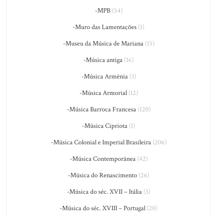
-MPB
(54)
-Muro das Lamentações
(1)
-Museu da Música de Mariana
(15)
-Música antiga
(16)
-Música Armênia
(3)
-Música Armorial
(12)
-Música Barroca Francesa
(120)
-Música Cipriota
(1)
-Música Colonial e Imperial Brasileira
(206)
-Música Contemporânea
(42)
-Música do Renascimento
(26)
-Música do séc. XVII – Itália
(3)
-Música do séc. XVIII – Portugal
(20)