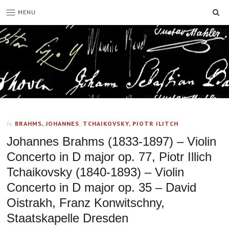
SE
MENU
BRAHMS, JOHANNES
,
TCHAIKOVSKY, PIOTR ILITCH
In
Johannes Brahms (1833-1897) – Violin
Concerto in D major op. 77, Piotr Illich
Tchaikovsky (1840-1893) – Violin
Concerto in D major op. 35 – David
Oistrakh, Franz Konwitschny,
Staatskapelle Dresden