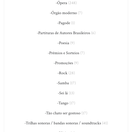
-Ópera
(248)
-Órgão moderno
(7)
-Pagode
(1)
-Partituras de Autores Brasileiros
(6)
-Poesia
(9)
-Prêmios e Sorteios
(7)
-Promoções
(9)
-Rock
(28)
-Samba
(17)
-Sei lá
(13)
-Tango
(17)
-Tão chato ser gostoso
(17)
-Trilhas sonoras / bandas sonoras / soundtracks
(41)