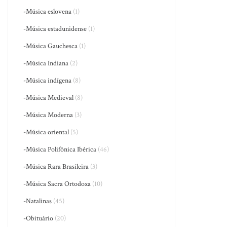
-Música eslovena
(1)
-Música estadunidense
(1)
-Música Gauchesca
(1)
-Música Indiana
(2)
-Música indígena
(8)
-Música Medieval
(8)
-Música Moderna
(3)
-Música oriental
(5)
-Música Polifônica Ibérica
(46)
-Música Rara Brasileira
(3)
-Música Sacra Ortodoxa
(10)
-Natalinas
(45)
-Obituário
(20)