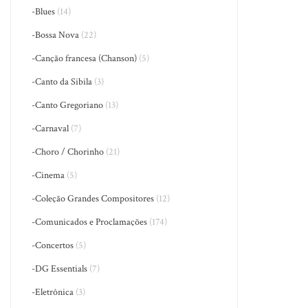
-Blues
(14)
-Bossa Nova
(22)
-Canção francesa (Chanson)
(5)
-Canto da Sibila
(3)
-Canto Gregoriano
(13)
-Carnaval
(7)
-Choro / Chorinho
(21)
-Cinema
(5)
-Coleção Grandes Compositores
(12)
-Comunicados e Proclamações
(174)
-Concertos
(5)
-DG Essentials
(7)
-Eletrônica
(3)