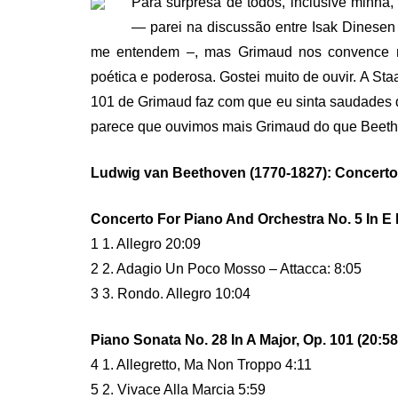
Para surpresa de todos, inclusive minh
— parei na discussão entre Isak Dinesen 
me entendem –, mas Grimaud nos convence n
poética e poderosa. Gostei muito de ouvir. A S
101 de Grimaud faz com que eu sinta saudades d
parece que ouvimos mais Grimaud do que Beetho
Ludwig van Beethoven (1770-1827): Concerto p
Concerto For Piano And Orchestra No. 5 In E F
1 1. Allegro 20:09
2 2. Adagio Un Poco Mosso – Attacca: 8:05
3 3. Rondo. Allegro 10:04
Piano Sonata No. 28 In A Major, Op. 101 (20:58
4 1. Allegretto, Ma Non Troppo 4:11
5 2. Vivace Alla Marcia 5:59