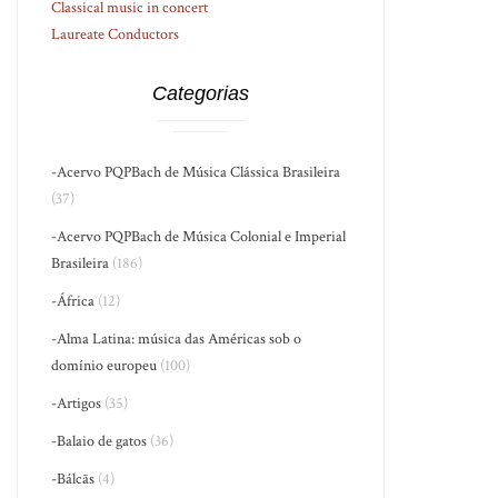
Classical music in concert
Laureate Conductors
Categorias
-Acervo PQPBach de Música Clássica Brasileira
(37)
-Acervo PQPBach de Música Colonial e Imperial
Brasileira
(186)
-África
(12)
-Alma Latina: música das Américas sob o
domínio europeu
(100)
-Artigos
(35)
-Balaio de gatos
(36)
-Bálcãs
(4)