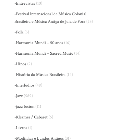
-Entrevistas
(10)
-Festival Internacional de Música Colonial
Brasileira e Música Antiga de Juiz de Fora
(23)
-Folk
(5)
-Harmonia Mundi – 50 anos
(16)
-Harmonia Mundi – Sacred Music
(14)
-Hinos
(2)
-História da Música Brasileira
(14)
-Interlúdios
(48)
-Jazz
(589)
-jazz fusion
(11)
-Klezmer / Cabaret
(6)
-Livros
(1)
-Modinhas e Lundus Antigos
(31)