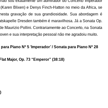
a, não sou exatamente um admirador do Concerto Imperador
(Karen Blixen) e Denys Finch-Hatton no meio da Africa, se
esta gravação de sua grandiosidade. Sua abordagem é
taatskapelle Dresden também é maravilhosa. Já a Sonata Op.
e Maurizio Pollini. Contrariamemte ao Concerto, na Sonata
ven e sua interpretação pessoal não me agradoiu muito.
ara Piano Nº 5 ‘Imperador’ / Sonata para Piano Nº 28
lat Major, Op. 73 “Emperor” (38:18)
)