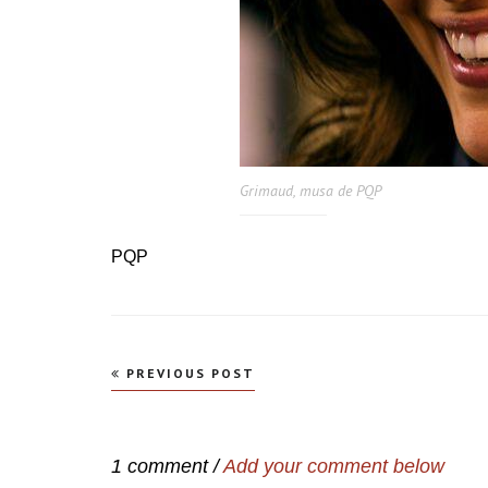
Grimaud, musa de PQP
PQP
Navegação
PREVIOUS POST
de
Post
1 comment /
Add your comment below