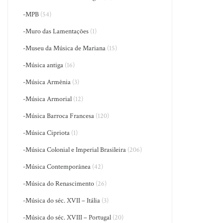
-MPB
(54)
-Muro das Lamentações
(1)
-Museu da Música de Mariana
(15)
-Música antiga
(16)
-Música Armênia
(3)
-Música Armorial
(12)
-Música Barroca Francesa
(120)
-Música Cipriota
(1)
-Música Colonial e Imperial Brasileira
(206)
-Música Contemporânea
(42)
-Música do Renascimento
(26)
-Música do séc. XVII – Itália
(3)
-Música do séc. XVIII – Portugal
(20)