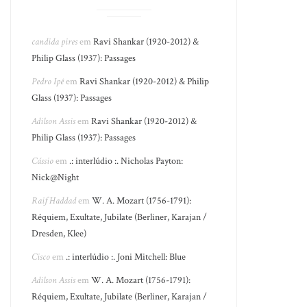
candida pires
em
Ravi Shankar (1920-2012) &
Philip Glass (1937): Passages
Pedro Ipê
em
Ravi Shankar (1920-2012) & Philip
Glass (1937): Passages
Adilson Assis
em
Ravi Shankar (1920-2012) &
Philip Glass (1937): Passages
Cássio
em
.: interlúdio :. Nicholas Payton:
Nick@Night
Raif Haddad
em
W. A. Mozart (1756-1791):
Réquiem, Exultate, Jubilate (Berliner, Karajan /
Dresden, Klee)
Cisco
em
.: interlúdio :. Joni Mitchell: Blue
Adilson Assis
em
W. A. Mozart (1756-1791):
Réquiem, Exultate, Jubilate (Berliner, Karajan /