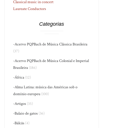
Classical music in concert
Laureate Conductors
Categorias
-Acervo PQPBach de Música Clássica Brasileira
(37)
-Acervo PQPBach de Música Colonial e Imperial
Brasileira
(186)
-África
(12)
-Alma Latina: música das Américas sob o
domínio europeu
(100)
-Artigos
(35)
-Balaio de gatos
(36)
-Bálcãs
(4)