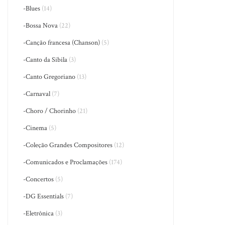
-Blues
(14)
-Bossa Nova
(22)
-Canção francesa (Chanson)
(5)
-Canto da Sibila
(3)
-Canto Gregoriano
(13)
-Carnaval
(7)
-Choro / Chorinho
(21)
-Cinema
(5)
-Coleção Grandes Compositores
(12)
-Comunicados e Proclamações
(174)
-Concertos
(5)
-DG Essentials
(7)
-Eletrônica
(3)