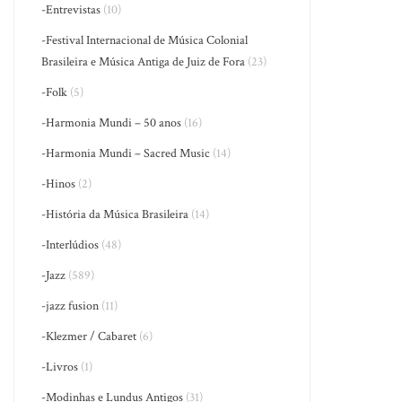
-Entrevistas
(10)
-Festival Internacional de Música Colonial
Brasileira e Música Antiga de Juiz de Fora
(23)
-Folk
(5)
-Harmonia Mundi – 50 anos
(16)
-Harmonia Mundi – Sacred Music
(14)
-Hinos
(2)
-História da Música Brasileira
(14)
-Interlúdios
(48)
-Jazz
(589)
-jazz fusion
(11)
-Klezmer / Cabaret
(6)
-Livros
(1)
-Modinhas e Lundus Antigos
(31)