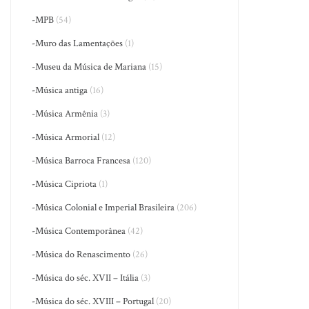
-MPB
(54)
-Muro das Lamentações
(1)
-Museu da Música de Mariana
(15)
-Música antiga
(16)
-Música Armênia
(3)
-Música Armorial
(12)
-Música Barroca Francesa
(120)
-Música Cipriota
(1)
-Música Colonial e Imperial Brasileira
(206)
-Música Contemporânea
(42)
-Música do Renascimento
(26)
-Música do séc. XVII – Itália
(3)
-Música do séc. XVIII – Portugal
(20)