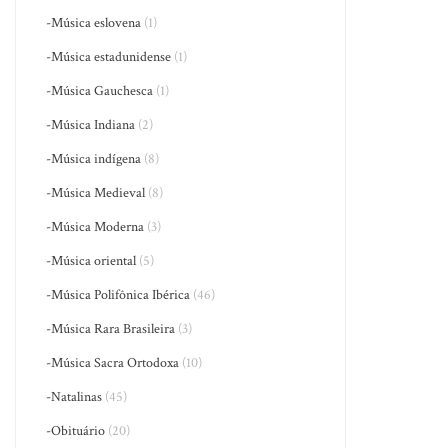
-Música eslovena
(1)
-Música estadunidense
(1)
-Música Gauchesca
(1)
-Música Indiana
(2)
-Música indígena
(8)
-Música Medieval
(8)
-Música Moderna
(3)
-Música oriental
(5)
-Música Polifônica Ibérica
(46)
-Música Rara Brasileira
(3)
-Música Sacra Ortodoxa
(10)
-Natalinas
(45)
-Obituário
(20)