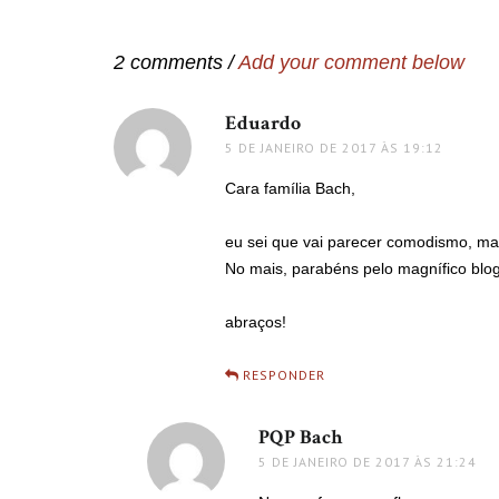
Post
2 comments /
Add your comment below
Eduardo
disse:
5 DE JANEIRO DE 2017 ÀS 19:12
Cara família Bach,
eu sei que vai parecer comodismo, m
No mais, parabéns pelo magnífico blo
abraços!
RESPONDER
PQP Bach
disse:
5 DE JANEIRO DE 2017 ÀS 21:24