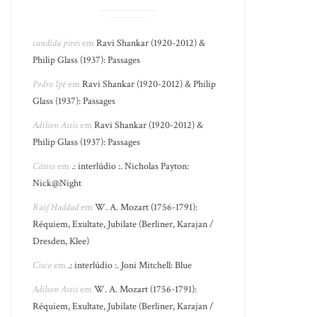
candida pires
em
Ravi Shankar (1920-2012) &
Philip Glass (1937): Passages
Pedro Ipê
em
Ravi Shankar (1920-2012) & Philip
Glass (1937): Passages
Adilson Assis
em
Ravi Shankar (1920-2012) &
Philip Glass (1937): Passages
Cássio
em
.: interlúdio :. Nicholas Payton:
Nick@Night
Raif Haddad
em
W. A. Mozart (1756-1791):
Réquiem, Exultate, Jubilate (Berliner, Karajan /
Dresden, Klee)
Cisco
em
.: interlúdio :. Joni Mitchell: Blue
Adilson Assis
em
W. A. Mozart (1756-1791):
Réquiem, Exultate, Jubilate (Berliner, Karajan /