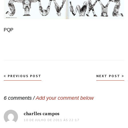
PQP
Navegação
PREVIOUS POST
NEXT POST
de
Post
6 comments /
Add your comment below
charlles campos
disse:
10 DE JULHO DE 2011 ÀS 22:17