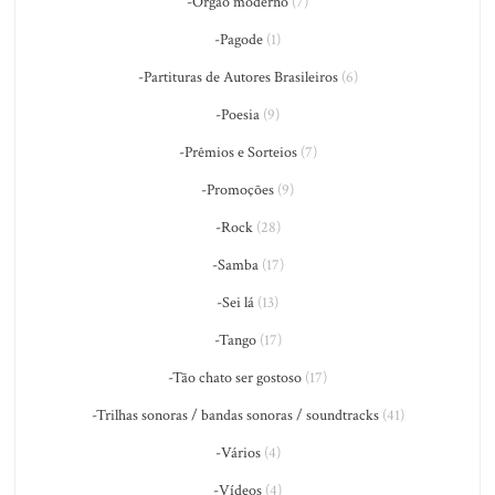
-Órgão moderno
(7)
-Pagode
(1)
-Partituras de Autores Brasileiros
(6)
-Poesia
(9)
-Prêmios e Sorteios
(7)
-Promoções
(9)
-Rock
(28)
-Samba
(17)
-Sei lá
(13)
-Tango
(17)
-Tão chato ser gostoso
(17)
-Trilhas sonoras / bandas sonoras / soundtracks
(41)
-Vários
(4)
-Vídeos
(4)