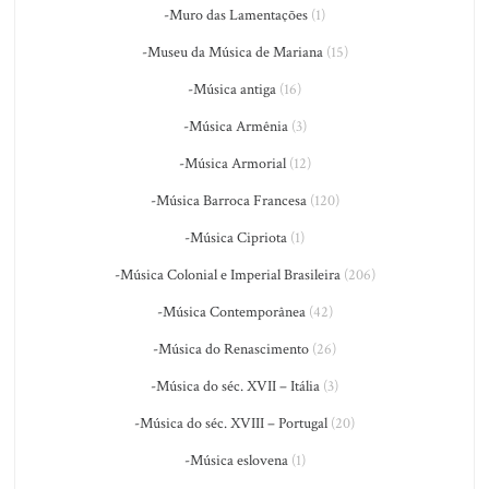
-Muro das Lamentações
(1)
-Museu da Música de Mariana
(15)
-Música antiga
(16)
-Música Armênia
(3)
-Música Armorial
(12)
-Música Barroca Francesa
(120)
-Música Cipriota
(1)
-Música Colonial e Imperial Brasileira
(206)
-Música Contemporânea
(42)
-Música do Renascimento
(26)
-Música do séc. XVII – Itália
(3)
-Música do séc. XVIII – Portugal
(20)
-Música eslovena
(1)