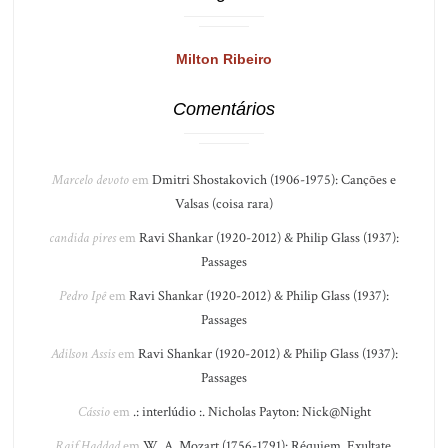
Milton Ribeiro
Comentários
Marcelo devoto
em
Dmitri Shostakovich (1906-1975): Canções e
Valsas (coisa rara)
candida pires
em
Ravi Shankar (1920-2012) & Philip Glass (1937):
Passages
Pedro Ipê
em
Ravi Shankar (1920-2012) & Philip Glass (1937):
Passages
Adilson Assis
em
Ravi Shankar (1920-2012) & Philip Glass (1937):
Passages
Cássio
em
.: interlúdio :. Nicholas Payton: Nick@Night
Raif Haddad
em
W. A. Mozart (1756-1791): Réquiem, Exultate,