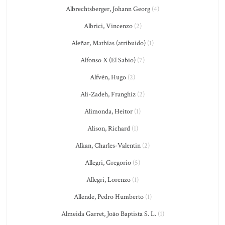
Albrechtsberger, Johann Georg
(4)
Albrici, Vincenzo
(2)
Aleñar, Mathías (atribuido)
(1)
Alfonso X (El Sabio)
(7)
Alfvén, Hugo
(2)
Ali-Zadeh, Franghiz
(2)
Alimonda, Heitor
(1)
Alison, Richard
(1)
Alkan, Charles-Valentin
(2)
Allegri, Gregorio
(5)
Allegri, Lorenzo
(1)
Allende, Pedro Humberto
(1)
Almeida Garret, João Baptista S. L.
(1)