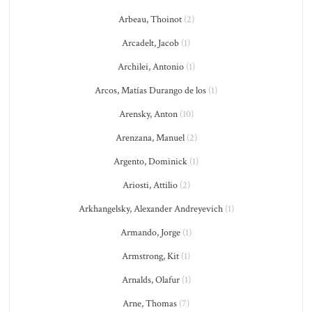
Arbeau, Thoinot
(2)
Arcadelt, Jacob
(1)
Archilei, Antonio
(1)
Arcos, Matías Durango de los
(1)
Arensky, Anton
(10)
Arenzana, Manuel
(2)
Argento, Dominick
(1)
Ariosti, Attilio
(2)
Arkhangelsky, Alexander Andreyevich
(1)
Armando, Jorge
(1)
Armstrong, Kit
(1)
Arnalds, Olafur
(1)
Arne, Thomas
(7)