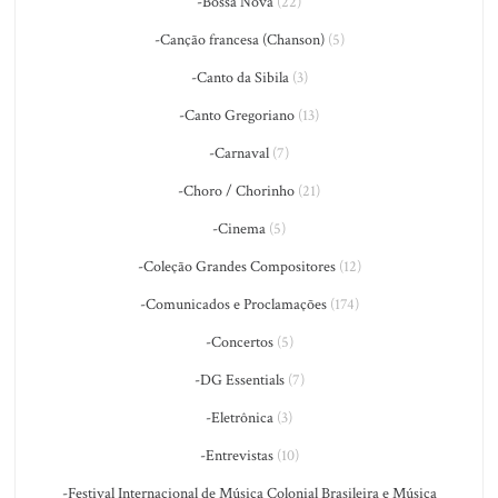
-Bossa Nova
(22)
-Canção francesa (Chanson)
(5)
-Canto da Sibila
(3)
-Canto Gregoriano
(13)
-Carnaval
(7)
-Choro / Chorinho
(21)
-Cinema
(5)
-Coleção Grandes Compositores
(12)
-Comunicados e Proclamações
(174)
-Concertos
(5)
-DG Essentials
(7)
-Eletrônica
(3)
-Entrevistas
(10)
-Festival Internacional de Música Colonial Brasileira e Música