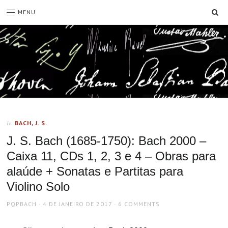
SE
MENU
BACH, J. S.
In
J. S. Bach (1685-1750): Bach 2000 –
Caixa 11, CDs 1, 2, 3 e 4 – Obras para
alaúde + Sonatas e Partitas para
Violino Solo
AUTHOR
POSTED
PQPBACH
4 DE JANEIRO DE 2017
6 COMMENTS
ON