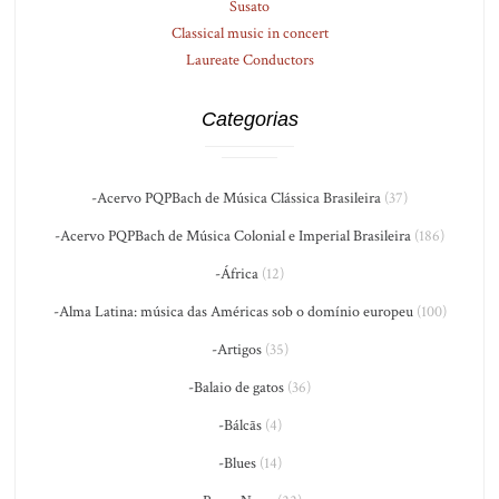
Susato
Classical music in concert
Laureate Conductors
Categorias
-Acervo PQPBach de Música Clássica Brasileira
(37)
-Acervo PQPBach de Música Colonial e Imperial Brasileira
(186)
-África
(12)
-Alma Latina: música das Américas sob o domínio europeu
(100)
-Artigos
(35)
-Balaio de gatos
(36)
-Bálcãs
(4)
-Blues
(14)