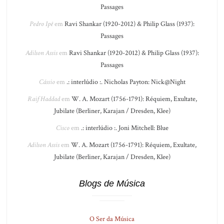
Passages
Pedro Ipê
em
Ravi Shankar (1920-2012) & Philip Glass (1937):
Passages
Adilson Assis
em
Ravi Shankar (1920-2012) & Philip Glass (1937):
Passages
Cássio
em
.: interlúdio :. Nicholas Payton: Nick@Night
Raif Haddad
em
W. A. Mozart (1756-1791): Réquiem, Exultate,
Jubilate (Berliner, Karajan / Dresden, Klee)
Cisco
em
.: interlúdio :. Joni Mitchell: Blue
Adilson Assis
em
W. A. Mozart (1756-1791): Réquiem, Exultate,
Jubilate (Berliner, Karajan / Dresden, Klee)
Blogs de Música
O Ser da Música