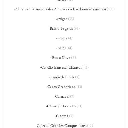
-Alma Latina: música das Américas sob o domínio europeu
(100)
-Artigos
(35)
-Balaio de gatos
(36)
-Bálcãs
(4)
-Blues
(14)
-Bossa Nova
(22)
-Canção francesa (Chanson)
(5)
-Canto da Sibila
(3)
-Canto Gregoriano
(13)
-Carnaval
(7)
-Choro / Chorinho
(21)
-Cinema
(5)
-Coleção Grandes Compositores
(12)