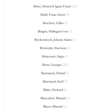
Biber, Heinrich Ignaz Franz
(26)
Biebl, Franz Xaver
(1)
Binchois, Gilles
(1)
Bingen, Hildegard von
(4)
Birckenstock, Johann Adam
(1)
Birtwistle, Harrison
(1)
Bittecourt, Ségio
(1)
Bizet, Georges
(28)
Bjarnason, Daníel
(1)
Bjørnstad, Ketil
(1)
Blake, Howard
(1)
Blancafort, Manuel
(1)
Blasco Manuel
(3)