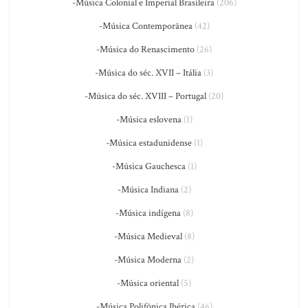
-Música Colonial e Imperial Brasileira
(206)
-Música Contemporânea
(42)
-Música do Renascimento
(26)
-Música do séc. XVII – Itália
(3)
-Música do séc. XVIII – Portugal
(20)
-Música eslovena
(1)
-Música estadunidense
(1)
-Música Gauchesca
(1)
-Música Indiana
(2)
-Música indígena
(8)
-Música Medieval
(8)
-Música Moderna
(2)
-Música oriental
(5)
-Música Polifônica Ibérica
(46)