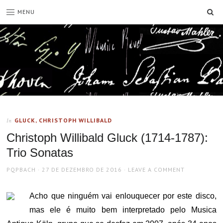
SE
MENU
GLUCK, CHRISTOPH WILLIBALD
In
Christoph Willibald Gluck (1714-1787):
Trio Sonatas
AUTHOR
POSTED
PQPBACH
27 DE DEZEMBRO DE 2016
LEAVE A COMMENT
ON
Acho que ninguém vai enlouquecer por este disco,
mas ele é muito bem interpretado pelo Musica