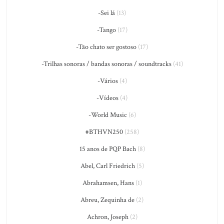
-Sei lá
(13)
-Tango
(17)
-Tão chato ser gostoso
(17)
-Trilhas sonoras / bandas sonoras / soundtracks
(41)
-Vários
(4)
-Vídeos
(4)
-World Music
(6)
#BTHVN250
(258)
15 anos de PQP Bach
(8)
Abel, Carl Friedrich
(5)
Abrahamsen, Hans
(1)
Abreu, Zequinha de
(2)
Achron, Joseph
(2)