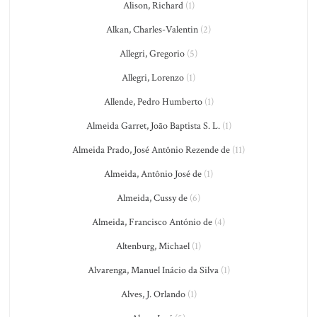
Alison, Richard
(1)
Alkan, Charles-Valentin
(2)
Allegri, Gregorio
(5)
Allegri, Lorenzo
(1)
Allende, Pedro Humberto
(1)
Almeida Garret, João Baptista S. L.
(1)
Almeida Prado, José Antônio Rezende de
(11)
Almeida, Antônio José de
(1)
Almeida, Cussy de
(6)
Almeida, Francisco António de
(4)
Altenburg, Michael
(1)
Alvarenga, Manuel Inácio da Silva
(1)
Alves, J. Orlando
(1)