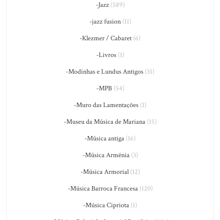
-Jazz
(589)
-jazz fusion
(11)
-Klezmer / Cabaret
(6)
-Livros
(1)
-Modinhas e Lundus Antigos
(31)
-MPB
(54)
-Muro das Lamentações
(1)
-Museu da Música de Mariana
(15)
-Música antiga
(16)
-Música Armênia
(3)
-Música Armorial
(12)
-Música Barroca Francesa
(120)
-Música Cipriota
(1)