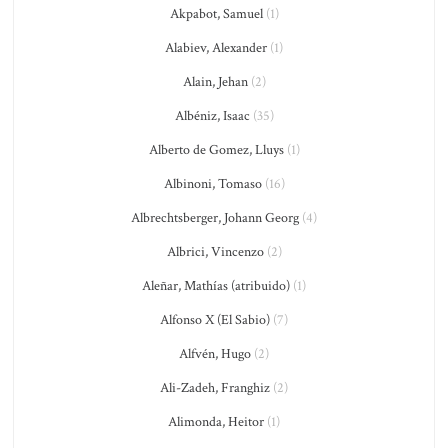
Akpabot, Samuel
(1)
Alabiev, Alexander
(1)
Alain, Jehan
(2)
Albéniz, Isaac
(35)
Alberto de Gomez, Lluys
(1)
Albinoni, Tomaso
(16)
Albrechtsberger, Johann Georg
(4)
Albrici, Vincenzo
(2)
Aleñar, Mathías (atribuido)
(1)
Alfonso X (El Sabio)
(7)
Alfvén, Hugo
(2)
Ali-Zadeh, Franghiz
(2)
Alimonda, Heitor
(1)