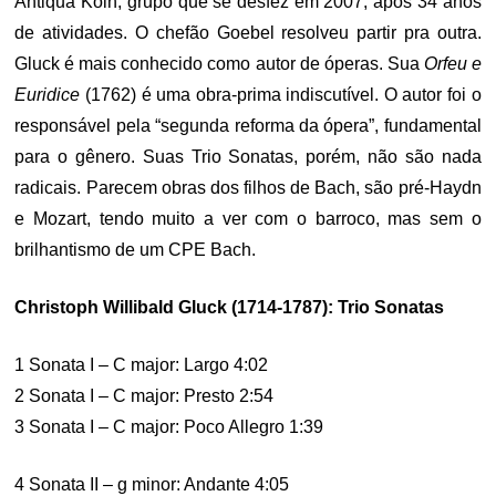
Antiqua Köln, grupo que se desfez em 2007, após 34 anos
de atividades. O chefão Goebel resolveu partir pra outra.
Gluck é mais conhecido como autor de óperas. Sua
Orfeu e
Euridice
(1762) é uma obra-prima indiscutível. O autor foi o
responsável pela “segunda reforma da ópera”, fundamental
para o gênero. Suas Trio Sonatas, porém, não são nada
radicais. Parecem obras dos filhos de Bach, são pré-Haydn
e Mozart, tendo muito a ver com o barroco, mas sem o
brilhantismo de um CPE Bach.
Christoph Willibald Gluck (1714-1787): Trio Sonatas
1 Sonata I – C major: Largo 4:02
2 Sonata I – C major: Presto 2:54
3 Sonata I – C major: Poco Allegro 1:39
4 Sonata II – g minor: Andante 4:05