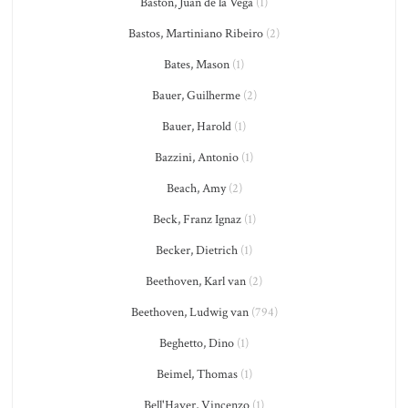
Bastón, Juan de la Vega
(1)
Bastos, Martiniano Ribeiro
(2)
Bates, Mason
(1)
Bauer, Guilherme
(2)
Bauer, Harold
(1)
Bazzini, Antonio
(1)
Beach, Amy
(2)
Beck, Franz Ignaz
(1)
Becker, Dietrich
(1)
Beethoven, Karl van
(2)
Beethoven, Ludwig van
(794)
Beghetto, Dino
(1)
Beimel, Thomas
(1)
Bell'Haver, Vincenzo
(1)