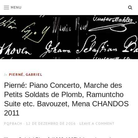
SE
MENU
PIERNÉ, GABRIEL
In
Pierné: Piano Concerto, Marche des
Petits Soldats de Plomb, Ramuntcho
Suite etc. Bavouzet, Mena CHANDOS
2011
AUTHOR
POSTED
PQPBACH
12 DE DEZEMBRO DE 2016
LEAVE A COMMENT
ON