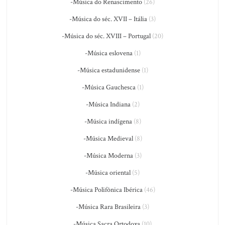
-Música do Renascimento
(26)
-Música do séc. XVII – Itália
(3)
-Música do séc. XVIII – Portugal
(20)
-Música eslovena
(1)
-Música estadunidense
(1)
-Música Gauchesca
(1)
-Música Indiana
(2)
-Música indígena
(8)
-Música Medieval
(8)
-Música Moderna
(3)
-Música oriental
(5)
-Música Polifônica Ibérica
(46)
-Música Rara Brasileira
(3)
-Música Sacra Ortodoxa
(10)