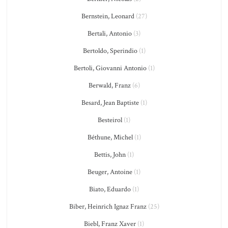
Bernstein, Leonard
(27)
Bertali, Antonio
(3)
Bertoldo, Sperindio
(1)
Bertoli, Giovanni Antonio
(1)
Berwald, Franz
(6)
Besard, Jean Baptiste
(1)
Besteirol
(1)
Béthune, Michel
(1)
Bettis, John
(1)
Beuger, Antoine
(1)
Biato, Eduardo
(1)
Biber, Heinrich Ignaz Franz
(25)
Biebl, Franz Xaver
(1)