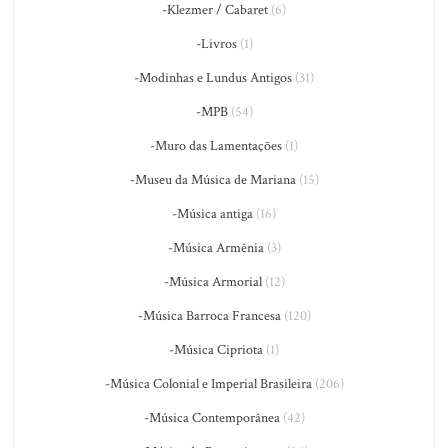
-Klezmer / Cabaret
(6)
-Livros
(1)
-Modinhas e Lundus Antigos
(31)
-MPB
(54)
-Muro das Lamentações
(1)
-Museu da Música de Mariana
(15)
-Música antiga
(16)
-Música Armênia
(3)
-Música Armorial
(12)
-Música Barroca Francesa
(120)
-Música Cipriota
(1)
-Música Colonial e Imperial Brasileira
(206)
-Música Contemporânea
(42)