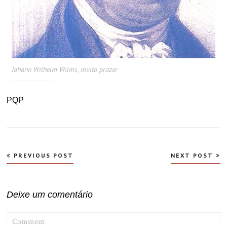
Johann Wilhelm Wilms, muito prazer
PQP
Navegação
PREVIOUS POST
NEXT POST
de
Post
Deixe um comentário
COMMENT