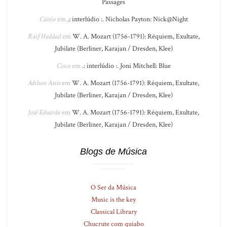
Passages
Cássio
em
.: interlúdio :. Nicholas Payton: Nick@Night
Raif Haddad
em
W. A. Mozart (1756-1791): Réquiem, Exultate,
Jubilate (Berliner, Karajan / Dresden, Klee)
Cisco
em
.: interlúdio :. Joni Mitchell: Blue
Adilson Assis
em
W. A. Mozart (1756-1791): Réquiem, Exultate,
Jubilate (Berliner, Karajan / Dresden, Klee)
José Eduardo
em
W. A. Mozart (1756-1791): Réquiem, Exultate,
Jubilate (Berliner, Karajan / Dresden, Klee)
Blogs de Música
O Ser da Música
Music is the key
Classical Library
Chucrute com quiabo