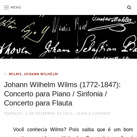
SE
MENU
WILMS, JOHANN WILHELM
In
Johann Wilhelm Wilms (1772-1847):
Concerto para Piano / Sinfonia /
Concerto para Flauta
AUTHOR
POSTED
PQPBACH
2 DE DEZEMBRO DE 2016
LEAVE A COMMENT
ON
Você conhecia Wilms? Pois saiba que é um bom