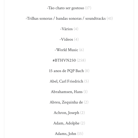
-Tão chato ser gostoso
(17)
-Trilhas sonoras / bandas sonoras / soundtracks
(41)
-Vários
(4)
-Vídeos
(4)
-World Music
(6)
#BTHVN250
(258)
15 anos de PQP Bach
(8)
Abel, Carl Friedrich
(5)
Abrahamsen, Hans
(1)
Abreu, Zequinha de
(2)
Achron, Joseph
(2)
Adam, Adolphe
(2)
Adams, John
(15)