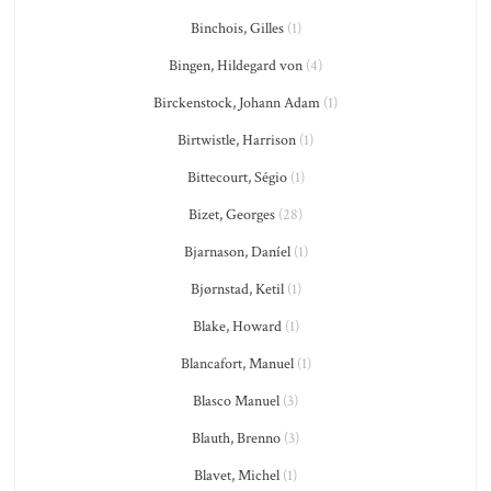
Binchois, Gilles
(1)
Bingen, Hildegard von
(4)
Birckenstock, Johann Adam
(1)
Birtwistle, Harrison
(1)
Bittecourt, Ségio
(1)
Bizet, Georges
(28)
Bjarnason, Daníel
(1)
Bjørnstad, Ketil
(1)
Blake, Howard
(1)
Blancafort, Manuel
(1)
Blasco Manuel
(3)
Blauth, Brenno
(3)
Blavet, Michel
(1)