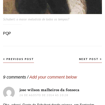
Schubert: o maior melodista de todos os tempos?
PQP
Navegação
PREVIOUS POST
NEXT POST
de
Post
9 comments /
Add your comment below
jose wilson malheiros da fonseca
disse:
26 DE AGOSTO DE 2014 ÀS 20:28
Oba, adorei. Gosto de Schubert desde criança, em Santarém,