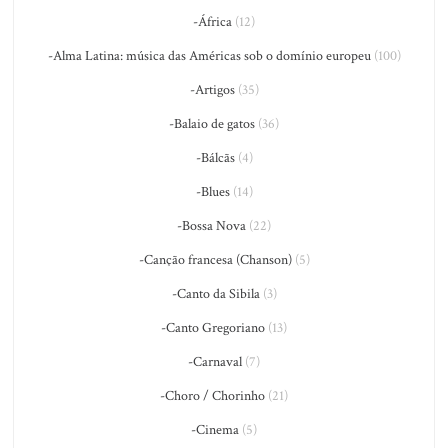
-África
(12)
-Alma Latina: música das Américas sob o domínio europeu
(100)
-Artigos
(35)
-Balaio de gatos
(36)
-Bálcãs
(4)
-Blues
(14)
-Bossa Nova
(22)
-Canção francesa (Chanson)
(5)
-Canto da Sibila
(3)
-Canto Gregoriano
(13)
-Carnaval
(7)
-Choro / Chorinho
(21)
-Cinema
(5)