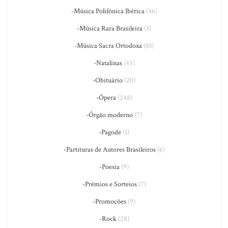
-Música Polifônica Ibérica
(46)
-Música Rara Brasileira
(3)
-Música Sacra Ortodoxa
(10)
-Natalinas
(45)
-Obituário
(20)
-Ópera
(248)
-Órgão moderno
(7)
-Pagode
(1)
-Partituras de Autores Brasileiros
(6)
-Poesia
(9)
-Prêmios e Sorteios
(7)
-Promoções
(9)
-Rock
(28)