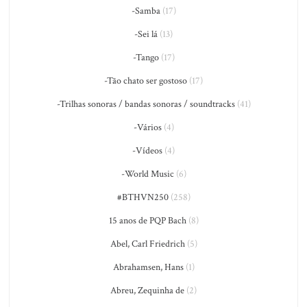
-Samba
(17)
-Sei lá
(13)
-Tango
(17)
-Tão chato ser gostoso
(17)
-Trilhas sonoras / bandas sonoras / soundtracks
(41)
-Vários
(4)
-Vídeos
(4)
-World Music
(6)
#BTHVN250
(258)
15 anos de PQP Bach
(8)
Abel, Carl Friedrich
(5)
Abrahamsen, Hans
(1)
Abreu, Zequinha de
(2)