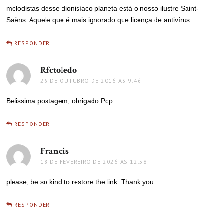
melodistas desse dionisíaco planeta está o nosso ilustre Saint-
Saëns. Aquele que é mais ignorado que licença de antivírus.
RESPONDER
Rfctoledo
disse:
26 DE OUTUBRO DE 2016 ÀS 9:46
Belissima postagem, obrigado Pqp.
RESPONDER
Francis
disse:
18 DE FEVEREIRO DE 2026 ÀS 12:58
please, be so kind to restore the link. Thank you
RESPONDER