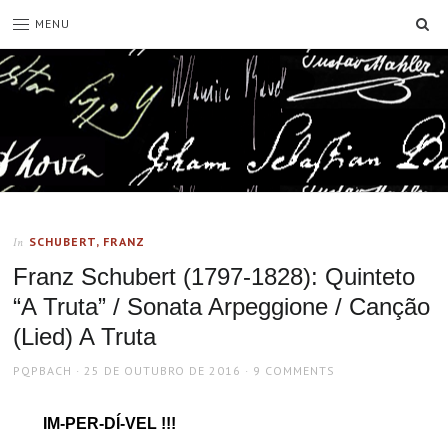
SE
MENU
SCHUBERT, FRANZ
In
Franz Schubert (1797-1828): Quinteto
“A Truta” / Sonata Arpeggione / Canção
(Lied) A Truta
AUTHOR
POSTED
PQPBACH
25 DE OUTUBRO DE 2016
9 COMMENTS
ON
IM-PER-DÍ-VEL !!!