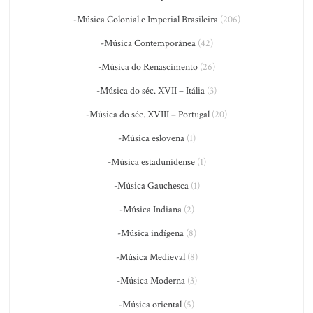
-Música Colonial e Imperial Brasileira
(206)
-Música Contemporânea
(42)
-Música do Renascimento
(26)
-Música do séc. XVII – Itália
(3)
-Música do séc. XVIII – Portugal
(20)
-Música eslovena
(1)
-Música estadunidense
(1)
-Música Gauchesca
(1)
-Música Indiana
(2)
-Música indígena
(8)
-Música Medieval
(8)
-Música Moderna
(3)
-Música oriental
(5)