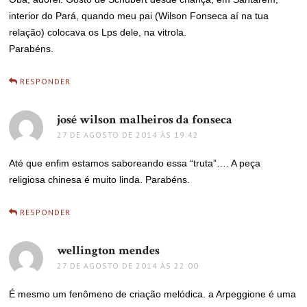
interior do Pará, quando meu pai (Wilson Fonseca aí na tua
relação) colocava os Lps dele, na vitrola.
Parabéns.
RESPONDER
josé wilson malheiros da fonseca
disse:
27 DE AGOSTO DE 2014 ÀS 19:42
Até que enfim estamos saboreando essa “truta”…. A peça
religiosa chinesa é muito linda. Parabéns.
RESPONDER
wellington mendes
disse:
27 DE AGOSTO DE 2014 ÀS 22:00
É mesmo um fenômeno de criação melódica. a Arpeggione é uma