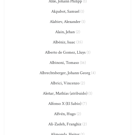
Ahle, Johann Philipp
(1)
Akpabot, Samuel
(1)
Alabiev, Alexander
(1)
Alain, Jehan
(2)
Albéniz, Isaac
(35)
Alberto de Gomez, Lluys
(1)
Albinoni, Tomaso
(16)
Albrechtsberger, Johann Georg
(4)
Albrici, Vincenzo
(2)
Aleñar, Mathías (atribuido)
(1)
Alfonso X (El Sabio)
(7)
Alfvén, Hugo
(2)
Ali-Zadeh, Franghiz
(2)
Alimonda, Heitor
(1)