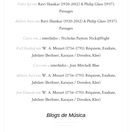
Pedro Ipê
em
Ravi Shankar (1920-2012) & Philip Glass (1937):
Passages
Adilson Assis
em
Ravi Shankar (1920-2012) & Philip Glass (1937):
Passages
Cássio
em
.: interlúdio :. Nicholas Payton: Nick@Night
Raif Haddad
em
W. A. Mozart (1756-1791): Réquiem, Exultate,
Jubilate (Berliner, Karajan / Dresden, Klee)
Cisco
em
.: interlúdio :. Joni Mitchell: Blue
Adilson Assis
em
W. A. Mozart (1756-1791): Réquiem, Exultate,
Jubilate (Berliner, Karajan / Dresden, Klee)
José Eduardo
em
W. A. Mozart (1756-1791): Réquiem, Exultate,
Jubilate (Berliner, Karajan / Dresden, Klee)
Blogs de Música