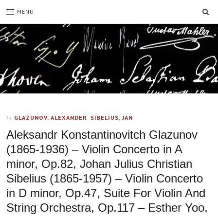
SE
MENU
GLAZUNOV, ALEXANDER
,
SIBELIUS, JAN
In
Aleksandr Konstantinovitch Glazunov
(1865-1936) – Violin Concerto in A
minor, Op.82, Johan Julius Christian
Sibelius (1865-1957) – Violin Concerto
in D minor, Op.47, Suite For Violin And
String Orchestra, Op.117 – Esther Yoo,