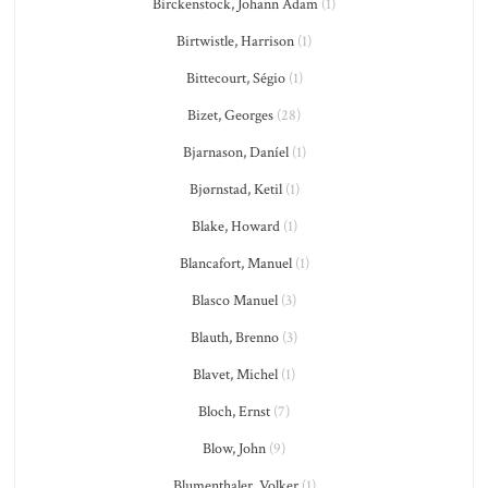
Birckenstock, Johann Adam
(1)
Birtwistle, Harrison
(1)
Bittecourt, Ségio
(1)
Bizet, Georges
(28)
Bjarnason, Daníel
(1)
Bjørnstad, Ketil
(1)
Blake, Howard
(1)
Blancafort, Manuel
(1)
Blasco Manuel
(3)
Blauth, Brenno
(3)
Blavet, Michel
(1)
Bloch, Ernst
(7)
Blow, John
(9)
Blumenthaler, Volker
(1)