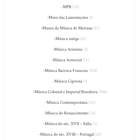
-MPB
(54)
-Muro das Lamentações
(1)
-Museu da Música de Mariana
(15)
-Música antiga
(16)
-Música Armênia
(3)
-Música Armorial
(12)
-Música Barroca Francesa
(120)
-Música Cipriota
(1)
-Música Colonial e Imperial Brasileira
(206)
-Música Contemporânea
(42)
-Música do Renascimento
(26)
-Música do séc. XVII – Itália
(3)
-Música do séc. XVIII – Portugal
(20)