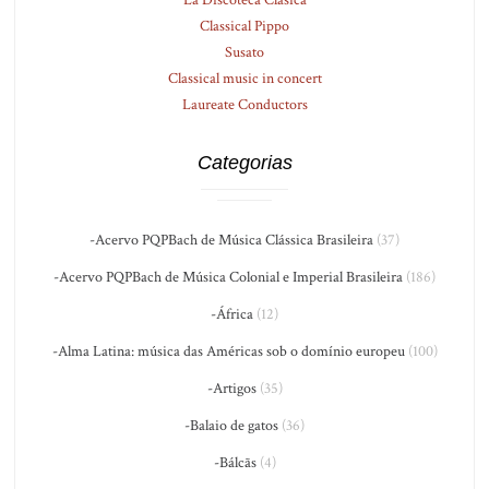
La Discoteca Clásica
Classical Pippo
Susato
Classical music in concert
Laureate Conductors
Categorias
-Acervo PQPBach de Música Clássica Brasileira
(37)
-Acervo PQPBach de Música Colonial e Imperial Brasileira
(186)
-África
(12)
-Alma Latina: música das Américas sob o domínio europeu
(100)
-Artigos
(35)
-Balaio de gatos
(36)
-Bálcãs
(4)