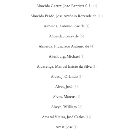
Almeida Garret, João Baptista S. L.
(1)
Almeida Prado, José Antônio Rezende de
(11)
Almeida, Antônio José de
(1)
Almeida, Cussy de
(6)
Almeida, Francisco António de
(4)
Altenburg, Michael
(1)
Alvarenga, Manuel Inácio da Silva
(1)
Alves, J. Orlando
(1)
Alves, José
(5)
Alves, Mateus
(1)
Alwyn, William
(2)
Amaral Vieira, José Carlos
(13)
Amat, José
(1)