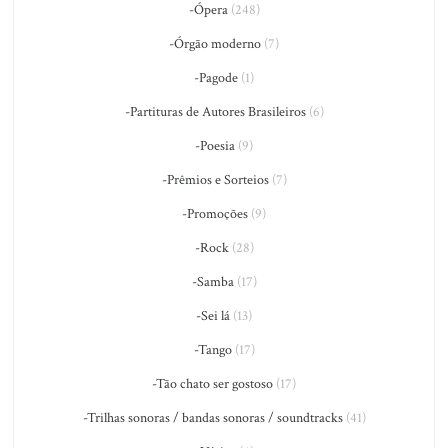
-Ópera
(248)
-Órgão moderno
(7)
-Pagode
(1)
-Partituras de Autores Brasileiros
(6)
-Poesia
(9)
-Prêmios e Sorteios
(7)
-Promoções
(9)
-Rock
(28)
-Samba
(17)
-Sei lá
(13)
-Tango
(17)
-Tão chato ser gostoso
(17)
-Trilhas sonoras / bandas sonoras / soundtracks
(41)