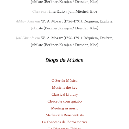
Jubilate (Berliner, Karajan / Dresden, Klee)
Cisco
em
.: interlúdio :. Joni Mitchell: Blue
Adilson Assis
em
W. A. Mozart (1756-1791): Réquiem, Exultate,
Jubilate (Berliner, Karajan / Dresden, Klee)
José Eduardo
em
W. A. Mozart (1756-1791): Réquiem, Exultate,
Jubilate (Berliner, Karajan / Dresden, Klee)
Blogs de Música
O Ser da Música
Music is the key
Classical Library
Chucrute com quiabo
Meeting in music
Medieval y Renacentista
La Fonoteca de Iberoamérica