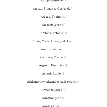
Araujo, Pedro de
(3)
Arauxo, Francisco Correa de
(4)
Arbeau, Thoinot
(2)
Arcadelt, Jacob
(1)
Archilei, Antonio
(1)
Arcos, Matías Durango de los
(1)
Arensky, Anton
(10)
Arenzana, Manuel
(2)
Argento, Dominick
(1)
Ariosti, Attilio
(2)
Arkhangelsky, Alexander Andreyevich
(1)
Armando, Jorge
(1)
Armstrong, Kit
(1)
Arnalds, Olafur
(1)