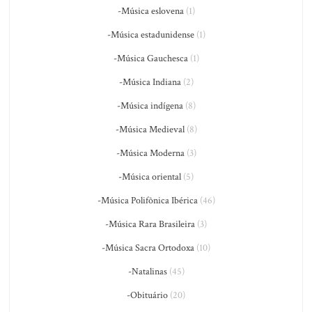
-Música eslovena
(1)
-Música estadunidense
(1)
-Música Gauchesca
(1)
-Música Indiana
(2)
-Música indígena
(8)
-Música Medieval
(8)
-Música Moderna
(3)
-Música oriental
(5)
-Música Polifônica Ibérica
(46)
-Música Rara Brasileira
(3)
-Música Sacra Ortodoxa
(10)
-Natalinas
(45)
-Obituário
(20)