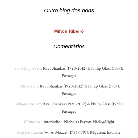
Outro blog dos bons
Milton Ribeiro
Comentários
candida pires
em
Ravi Shankar (1920-2012) & Philip Glass (1937):
Passages
Pedro Ipê
em
Ravi Shankar (1920-2012) & Philip Glass (1937):
Passages
Adilson Assis
em
Ravi Shankar (1920-2012) & Philip Glass (1937):
Passages
Cássio
em
.: interlúdio :. Nicholas Payton: Nick@Night
Raif Haddad
em
W. A. Mozart (1756-1791): Réquiem, Exultate,