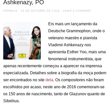
Ashkenazy, PO
AUTHOR
POSTED
FDPBACH
14 DE OUTUBRO DE 2016
LEAVE A COMMENT
ON
Eis mais um lançamento da
Deutsche Grammophon, onde o
veterano maestro e pianista
Vladimir Ashkenazy nos
apresenta Esther Yoo, mais uma
fenomenal instrumentista, que
apenas recentemente começou a aparecer na imprensa
especializada. Detalhes sobre a biografia da moça podem
ser encontrados no site
dela
. Os compositores não foram
escolhidos por acaso, neste ano de 2016 comemoram-se
os 150 anos de nascimento, tanto de Glazunov quanto de
Sibeliius.