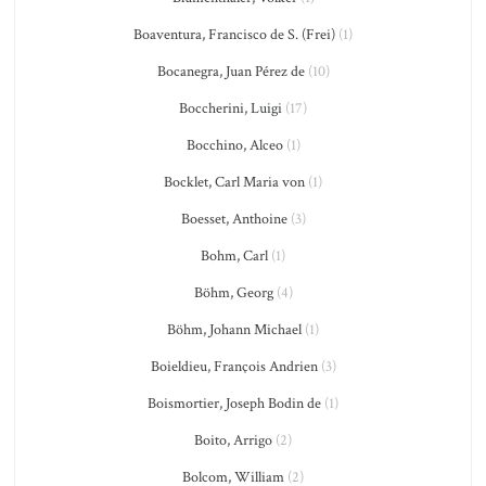
Boaventura, Francisco de S. (Frei)
(1)
Bocanegra, Juan Pérez de
(10)
Boccherini, Luigi
(17)
Bocchino, Alceo
(1)
Bocklet, Carl Maria von
(1)
Boesset, Anthoine
(3)
Bohm, Carl
(1)
Böhm, Georg
(4)
Böhm, Johann Michael
(1)
Boieldieu, François Andrien
(3)
Boismortier, Joseph Bodin de
(1)
Boito, Arrigo
(2)
Bolcom, William
(2)