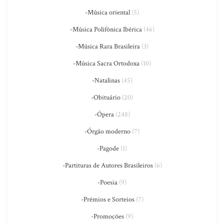
-Música oriental
(5)
-Música Polifônica Ibérica
(46)
-Música Rara Brasileira
(3)
-Música Sacra Ortodoxa
(10)
-Natalinas
(45)
-Obituário
(20)
-Ópera
(248)
-Órgão moderno
(7)
-Pagode
(1)
-Partituras de Autores Brasileiros
(6)
-Poesia
(9)
-Prêmios e Sorteios
(7)
-Promoções
(9)