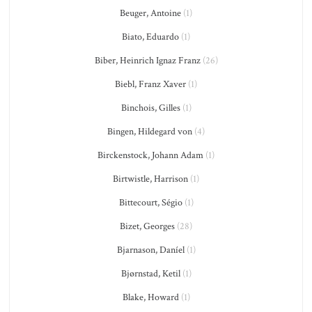
Beuger, Antoine
(1)
Biato, Eduardo
(1)
Biber, Heinrich Ignaz Franz
(26)
Biebl, Franz Xaver
(1)
Binchois, Gilles
(1)
Bingen, Hildegard von
(4)
Birckenstock, Johann Adam
(1)
Birtwistle, Harrison
(1)
Bittecourt, Ségio
(1)
Bizet, Georges
(28)
Bjarnason, Daníel
(1)
Bjørnstad, Ketil
(1)
Blake, Howard
(1)