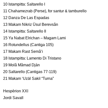
10 Istampitta: Saltarello I
11 Chahamezrab (Perse), for santur & tamburello
12 Danza De Las Espadas
13 Makam Nikriz Üsul Berevsân
14 Istampitta: Saltarello II
15 Ya Nabat Elrichan – Magam Lami
16 Rotundellus (Cantiga 105)
17 Makam Rast Semâ’i
18 Istampitta: Lamento Di Tristano
19 Molâ Mâmad Dján
20 Saltarello (Cantigas 77-119)
21 Makam ‘Uzäl Sakil “Turna”
Hespèrion XXI
Jordi Savall