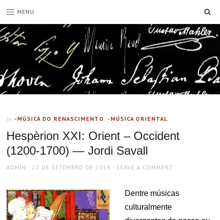
SE
MENU
-MÚSICA DO RENASCIMENTO
,
-MÚSICA ORIENTAL
In
Hespèrion XXI: Orient – Occident
(1200-1700) — Jordi Savall
AUTHOR
POSTED
ADMIN
22 DE SETEMBRO DE 2016
LEAVE A COMMENT
ON
Dentre músicas
culturalmente