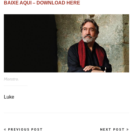
BAIXE AQUI – DOWNLOAD HERE
Monstro.
Luke
Navegação
PREVIOUS POST
NEXT POST