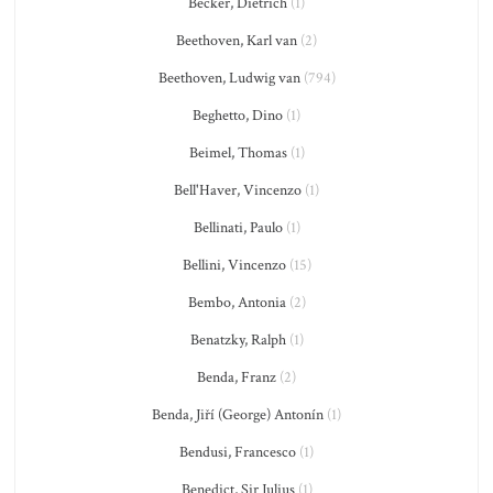
Becker, Dietrich
(1)
Beethoven, Karl van
(2)
Beethoven, Ludwig van
(794)
Beghetto, Dino
(1)
Beimel, Thomas
(1)
Bell'Haver, Vincenzo
(1)
Bellinati, Paulo
(1)
Bellini, Vincenzo
(15)
Bembo, Antonia
(2)
Benatzky, Ralph
(1)
Benda, Franz
(2)
Benda, Jiří (George) Antonín
(1)
Bendusi, Francesco
(1)
Benedict, Sir Julius
(1)