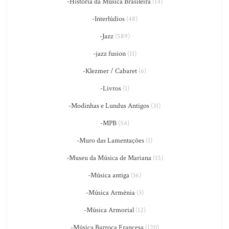
-História da Música Brasileira
(14)
-Interlúdios
(48)
-Jazz
(589)
-jazz fusion
(11)
-Klezmer / Cabaret
(6)
-Livros
(1)
-Modinhas e Lundus Antigos
(31)
-MPB
(54)
-Muro das Lamentações
(1)
-Museu da Música de Mariana
(15)
-Música antiga
(16)
-Música Armênia
(3)
-Música Armorial
(12)
-Música Barroca Francesa
(120)