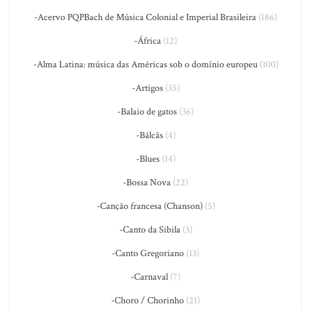
-Acervo PQPBach de Música Colonial e Imperial Brasileira
(186)
-África
(12)
-Alma Latina: música das Américas sob o domínio europeu
(100)
-Artigos
(35)
-Balaio de gatos
(36)
-Bálcãs
(4)
-Blues
(14)
-Bossa Nova
(22)
-Canção francesa (Chanson)
(5)
-Canto da Sibila
(3)
-Canto Gregoriano
(13)
-Carnaval
(7)
-Choro / Chorinho
(21)