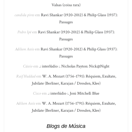
Valsas (coisa rara)
candida pires
em
Ravi Shankar (1920-2012) & Philip Glass (1937):
Passages
Pedro Ipê
em
Ravi Shankar (1920-2012) & Philip Glass (1937):
Passages
Adilson Assis
em
Ravi Shankar (1920-2012) & Philip Glass (1937):
Passages
Cássio
em
.: interlúdio :. Nicholas Payton: Nick@Night
Raif Haddad
em
W. A. Mozart (1756-1791): Réquiem, Exultate,
Jubilate (Berliner, Karajan / Dresden, Klee)
Cisco
em
.: interlúdio :. Joni Mitchell: Blue
Adilson Assis
em
W. A. Mozart (1756-1791): Réquiem, Exultate,
Jubilate (Berliner, Karajan / Dresden, Klee)
Blogs de Música