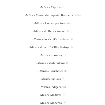
-Música Cipriota
(1)
-Música Colonial e Imperial Brasileira
(206)
-Música Contemporânea
(42)
-Música do Renascimento
(26)
-Música do séc. XVII – Itália
(3)
-Música do séc. XVIII – Portugal
(20)
-Música eslovena
(1)
-Música estadunidense
(1)
-Música Gauchesca
(1)
-Música Indiana
(2)
-Música indígena
(8)
-Música Medieval
(8)
-Música Moderna
(2)