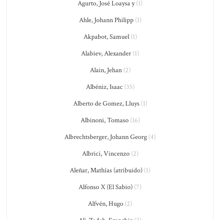
Agurto, José Loaysa y
(1)
Ahle, Johann Philipp
(1)
Akpabot, Samuel
(1)
Alabiev, Alexander
(1)
Alain, Jehan
(2)
Albéniz, Isaac
(35)
Alberto de Gomez, Lluys
(1)
Albinoni, Tomaso
(16)
Albrechtsberger, Johann Georg
(4)
Albrici, Vincenzo
(2)
Aleñar, Mathías (atribuido)
(1)
Alfonso X (El Sabio)
(7)
Alfvén, Hugo
(2)