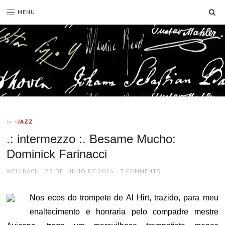
SE
MENU
-JAZZ
In
.: intermezzo :. Besame Mucho:
Dominick Farinacci
AUTHOR
POSTED
WELLBACH
22 DE JUNHO DE 2016
7 COMMENTS
ON
Nos ecos do trompete de Al Hirt, trazido, para meu
enaltecimento e honraria pelo compadre mestre