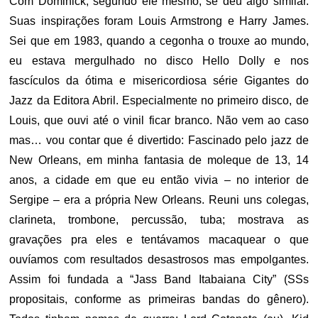
Com Dominick, segundo ele mesmo, se deu algo similar.
Suas inspirações foram Louis Armstrong e Harry James.
Sei que em 1983, quando a cegonha o trouxe ao mundo,
eu estava mergulhado no disco Hello Dolly e nos
fascículos da ótima e misericordiosa série Gigantes do
Jazz da Editora Abril. Especialmente no primeiro disco, de
Louis, que ouvi até o vinil ficar branco. Não vem ao caso
mas… vou contar que é divertido: Fascinado pelo jazz de
New Orleans, em minha fantasia de moleque de 13, 14
anos, a cidade em que eu então vivia – no interior de
Sergipe – era a própria New Orleans. Reuni uns colegas,
clarineta, trombone, percussão, tuba; mostrava as
gravações pra eles e tentávamos macaquear o que
ouvíamos com resultados desastrosos mas empolgantes.
Assim foi fundada a “Jass Band Itabaiana City” (SSs
propositais, conforme as primeiras bandas do gênero).