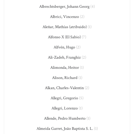
Albrechtsberger, Johann Georg
(4)
Albrici, Vincenzo
(2)
Aleñar, Mathías (atribuido)
(1)
Alfonso X (El Sabio)
(7)
Alfvén, Hugo
(2)
Ali-Zadeh, Franghiz
(2)
Alimonda, Heitor
(1)
Alison, Richard
(1)
Alkan, Charles-Valentin
(2)
Allegri, Gregorio
(5)
Allegri, Lorenzo
(1)
Allende, Pedro Humberto
(1)
Almeida Garret, João Baptista S. L.
(1)