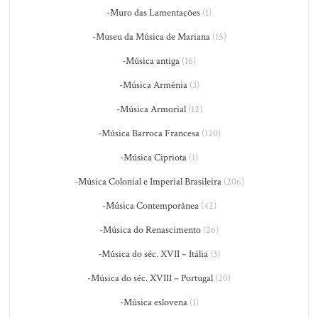
-Muro das Lamentações
(1)
-Museu da Música de Mariana
(15)
-Música antiga
(16)
-Música Armênia
(3)
-Música Armorial
(12)
-Música Barroca Francesa
(120)
-Música Cipriota
(1)
-Música Colonial e Imperial Brasileira
(206)
-Música Contemporânea
(42)
-Música do Renascimento
(26)
-Música do séc. XVII – Itália
(3)
-Música do séc. XVIII – Portugal
(20)
-Música eslovena
(1)