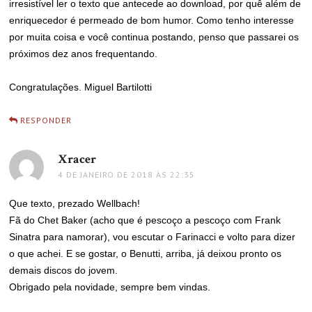
irresistível ler o texto que antecede ao download, por quê além de
enriquecedor é permeado de bom humor. Como tenho interesse
por muita coisa e você continua postando, penso que passarei os
próximos dez anos frequentando.
Congratulações. Miguel Bartilotti
RESPONDER
Xracer
disse:
4 DE JANEIRO DE 2018 ÀS 22:35
Que texto, prezado Wellbach!
Fã do Chet Baker (acho que é pescoço a pescoço com Frank
Sinatra para namorar), vou escutar o Farinacci e volto para dizer
o que achei. E se gostar, o Benutti, arriba, já deixou pronto os
demais discos do jovem.
Obrigado pela novidade, sempre bem vindas.