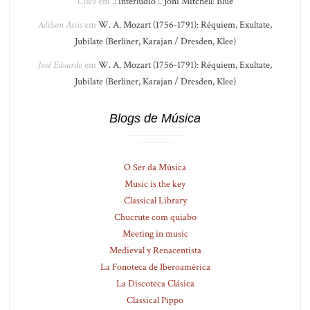
Cisco
em
.: interlúdio :. Joni Mitchell: Blue
Adilson Assis
em
W. A. Mozart (1756-1791): Réquiem, Exultate,
Jubilate (Berliner, Karajan / Dresden, Klee)
José Eduardo
em
W. A. Mozart (1756-1791): Réquiem, Exultate,
Jubilate (Berliner, Karajan / Dresden, Klee)
Blogs de Música
O Ser da Música
Music is the key
Classical Library
Chucrute com quiabo
Meeting in music
Medieval y Renacentista
La Fonoteca de Iberoamérica
La Discoteca Clásica
Classical Pippo