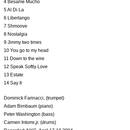
4 Besame Mucho
5 Al Di La
6 Libertango
7 Shmoove
8 Nostalgia
9 Jimmy two times
10 You go to my head
11 Down to the wire
12 Speak Softly Love
13 Estate
14 Say It
Dominick Farinacci, (trumpet)
Adam Birnbaum (piano)
Peter Washington (bass)
Carmen Intorre,jr. (drums)