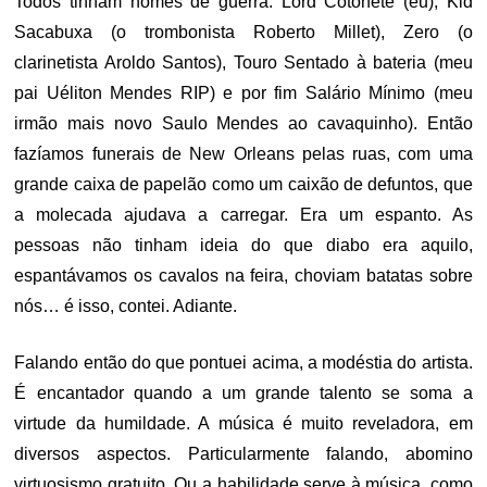
Todos tinham nomes de guerra: Lord Cotonete (eu), Kid
Sacabuxa (o trombonista Roberto Millet), Zero (o
clarinetista Aroldo Santos), Touro Sentado à bateria (meu
pai Uéliton Mendes RIP) e por fim Salário Mínimo (meu
irmão mais novo Saulo Mendes ao cavaquinho). Então
fazíamos funerais de New Orleans pelas ruas, com uma
grande caixa de papelão como um caixão de defuntos, que
a molecada ajudava a carregar. Era um espanto. As
pessoas não tinham ideia do que diabo era aquilo,
espantávamos os cavalos na feira, choviam batatas sobre
nós… é isso, contei. Adiante.
Falando então do que pontuei acima, a modéstia do artista.
É encantador quando a um grande talento se soma a
virtude da humildade. A música é muito reveladora, em
diversos aspectos. Particularmente falando, abomino
virtuosismo gratuito. Ou a habilidade serve à música, como