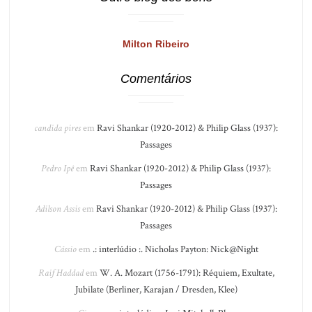
Milton Ribeiro
Comentários
candida pires
em
Ravi Shankar (1920-2012) & Philip Glass (1937):
Passages
Pedro Ipê
em
Ravi Shankar (1920-2012) & Philip Glass (1937):
Passages
Adilson Assis
em
Ravi Shankar (1920-2012) & Philip Glass (1937):
Passages
Cássio
em
.: interlúdio :. Nicholas Payton: Nick@Night
Raif Haddad
em
W. A. Mozart (1756-1791): Réquiem, Exultate,
Jubilate (Berliner, Karajan / Dresden, Klee)