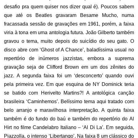
desafio pra quem quiser nos dizer qual é). Poucos sabem
que até os Beatles gravaram Besame Mucho, numa
fracassada sessão de gravações em 1961, porém, a faixa
viria à tona em uma antologia futura. João Gilberto também
gravou o tema, muito depois do suicídio do seu gato. O
disco abre com ‘Ghost of A Chance’, baladíssima usual no
repertório de inúmeros jazzistas, embora a suprema
gravação seja de Clifford Brown em um dos zênites do
jazz. A segunda faixa foi um ‘desconcerto’ quando ouvi
pela primeira vez. Em que esquina de NY Dominick teria
se batido com Herivelto Martins?! A antológica canção
brasileira ‘Caminhemos’. Belíssimo tema aqui tratado com
belo arranjo e maravilhosa interpretação. A quinta faixa
também é do fundo do baú e também do repertório do Al
Hirt no filme Candelabro Italiano – ‘Al Di La’. Em seguida,
Piazzolla, o intenso ‘Libertango’. Na faixa 8 um clássico do