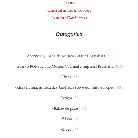
Susato
Classical music in concert
Laureate Conductors
Categorias
-Acervo PQPBach de Música Clássica Brasileira
(37)
-Acervo PQPBach de Música Colonial e Imperial Brasileira
(186)
-África
(12)
-Alma Latina: música das Américas sob o domínio europeu
(100)
-Artigos
(35)
-Balaio de gatos
(36)
-Bálcãs
(4)
-Blues
(14)