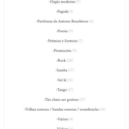
-Órgão moderno
(7)
-Pagode
(1)
-Partituras de Autores Brasileiros
(6)
-Poesia
(9)
-Prêmios e Sorteios
(7)
-Promoções
(9)
-Rock
(28)
-Samba
(17)
-Sei lá
(13)
-Tango
(17)
-Tão chato ser gostoso
(17)
-Trilhas sonoras / bandas sonoras / soundtracks
(41)
-Vários
(4)