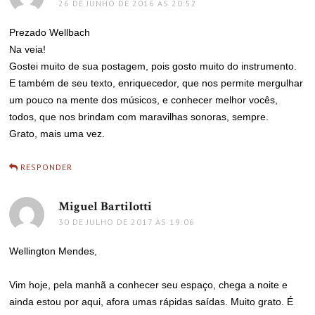
26 DE JUNHO DE 2016 ÀS 20:52
Prezado Wellbach
Na veia!
Gostei muito de sua postagem, pois gosto muito do instrumento.
E também de seu texto, enriquecedor, que nos permite mergulhar
um pouco na mente dos músicos, e conhecer melhor vocês,
todos, que nos brindam com maravilhas sonoras, sempre.
Grato, mais uma vez.
RESPONDER
Miguel Bartilotti
disse:
30 DE JULHO DE 2017 ÀS 19:06
Wellington Mendes,
Vim hoje, pela manhã a conhecer seu espaço, chega a noite e
ainda estou por aqui, afora umas rápidas saídas. Muito grato. É