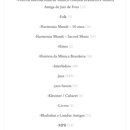
-Festival Internacional de Música Colonial Brasileira e Música
Antiga de Juiz de Fora
(23)
-Folk
(5)
-Harmonia Mundi – 50 anos
(16)
-Harmonia Mundi – Sacred Music
(14)
-Hinos
(2)
-História da Música Brasileira
(14)
-Interlúdios
(48)
-Jazz
(589)
-jazz fusion
(11)
-Klezmer / Cabaret
(6)
-Livros
(1)
-Modinhas e Lundus Antigos
(31)
-MPB
(54)