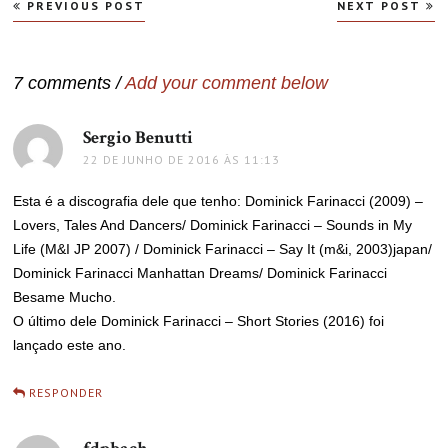
Navegação
PREVIOUS POST
NEXT POST
de
Post
7 comments /
Add your comment below
Sergio Benutti
disse:
22 DE JUNHO DE 2016 ÀS 11:13
Esta é a discografia dele que tenho: Dominick Farinacci (2009) –
Lovers, Tales And Dancers/ Dominick Farinacci – Sounds in My
Life (M&I JP 2007) / Dominick Farinacci – Say It (m&i, 2003)japan/
Dominick Farinacci Manhattan Dreams/ Dominick Farinacci
Besame Mucho.
O último dele Dominick Farinacci – Short Stories (2016) foi
lançado este ano.
RESPONDER