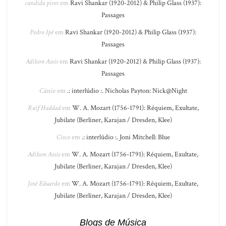
candida pires
em
Ravi Shankar (1920-2012) & Philip Glass (1937):
Passages
Pedro Ipê
em
Ravi Shankar (1920-2012) & Philip Glass (1937):
Passages
Adilson Assis
em
Ravi Shankar (1920-2012) & Philip Glass (1937):
Passages
Cássio
em
.: interlúdio :. Nicholas Payton: Nick@Night
Raif Haddad
em
W. A. Mozart (1756-1791): Réquiem, Exultate,
Jubilate (Berliner, Karajan / Dresden, Klee)
Cisco
em
.: interlúdio :. Joni Mitchell: Blue
Adilson Assis
em
W. A. Mozart (1756-1791): Réquiem, Exultate,
Jubilate (Berliner, Karajan / Dresden, Klee)
José Eduardo
em
W. A. Mozart (1756-1791): Réquiem, Exultate,
Jubilate (Berliner, Karajan / Dresden, Klee)
Blogs de Música