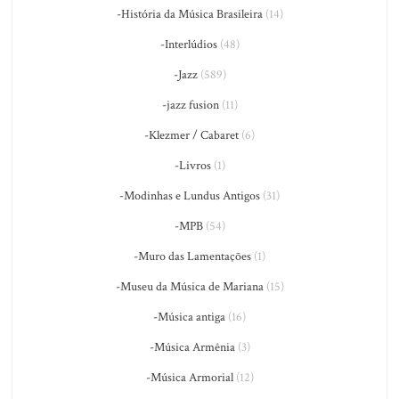
-História da Música Brasileira
(14)
-Interlúdios
(48)
-Jazz
(589)
-jazz fusion
(11)
-Klezmer / Cabaret
(6)
-Livros
(1)
-Modinhas e Lundus Antigos
(31)
-MPB
(54)
-Muro das Lamentações
(1)
-Museu da Música de Mariana
(15)
-Música antiga
(16)
-Música Armênia
(3)
-Música Armorial
(12)