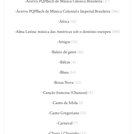
-Acervo PQPBach de Música Clássica Brasileira
(37)
-Acervo PQPBach de Música Colonial e Imperial Brasileira
(186)
-África
(12)
-Alma Latina: música das Américas sob o domínio europeu
(100)
-Artigos
(35)
-Balaio de gatos
(36)
-Bálcãs
(4)
-Blues
(14)
-Bossa Nova
(22)
-Canção francesa (Chanson)
(5)
-Canto da Sibila
(3)
-Canto Gregoriano
(13)
-Carnaval
(7)
-Choro / Chorinho
(21)