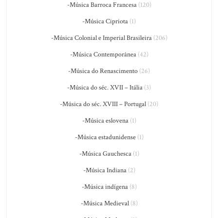
-Música Barroca Francesa
(120)
-Música Cipriota
(1)
-Música Colonial e Imperial Brasileira
(206)
-Música Contemporânea
(42)
-Música do Renascimento
(26)
-Música do séc. XVII – Itália
(3)
-Música do séc. XVIII – Portugal
(20)
-Música eslovena
(1)
-Música estadunidense
(1)
-Música Gauchesca
(1)
-Música Indiana
(2)
-Música indígena
(8)
-Música Medieval
(8)