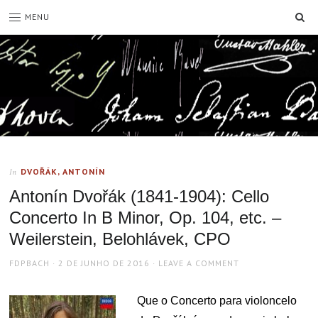
SE
MENU
DVOŘÁK, ANTONÍN
In
Antonín Dvořák (1841-1904): Cello
Concerto In B Minor, Op. 104, etc. –
Weilerstein, Belohlávek, CPO
AUTHOR
POSTED
FDPBACH
2 DE JUNHO DE 2016
LEAVE A COMMENT
ON
Que o Concerto para violoncelo