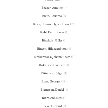
Beuger, Antoine
(1)
Biato, Eduardo
(1)
Biber, Heinrich Ignaz Franz
(26)
Biebl, Franz Xaver
(1)
Binchois, Gilles
(1)
Bingen, Hildegard von
(4)
Birckenstock, Johann Adam
(1)
Birtwistle, Harrison
(1)
Bittecourt, Ségio
(1)
Bizet, Georges
(28)
Bjarnason, Daníel
(1)
Bjørnstad, Ketil
(1)
Blake, Howard
(1)