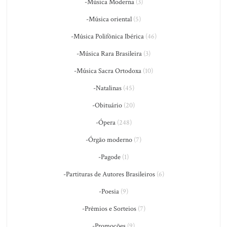
-Música Moderna
(3)
-Música oriental
(5)
-Música Polifônica Ibérica
(46)
-Música Rara Brasileira
(3)
-Música Sacra Ortodoxa
(10)
-Natalinas
(45)
-Obituário
(20)
-Ópera
(248)
-Órgão moderno
(7)
-Pagode
(1)
-Partituras de Autores Brasileiros
(6)
-Poesia
(9)
-Prêmios e Sorteios
(7)
-Promoções
(9)