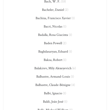
Bach, W. F.
(33)
Bacheler, Daniel
(2)
Bachixa, Francisco Xavier
(1)
Bacri, Nicolas
(1)
Badalla, Rosa Giacinta
(1)
Baden Powell
(2)
Baghdasaryan, Eduard
(1)
Baksa, Robert
(1)
Balakirev, Mily Alexeyevich
(6)
Balbastre, Armand-Louis
(1)
Balbastre, Claude-Bénigne
(4)
Balbi, Ignacio
(1)
Baldi, João José
(1)
Balfe, Michael William
(1)