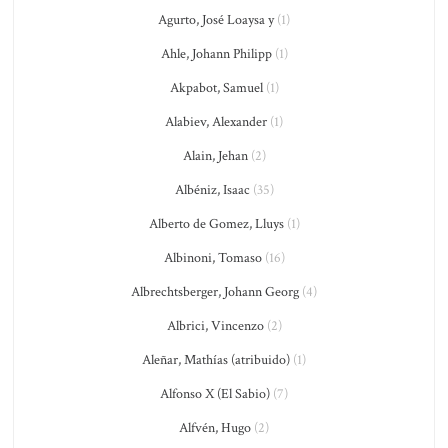
Agurto, José Loaysa y
(1)
Ahle, Johann Philipp
(1)
Akpabot, Samuel
(1)
Alabiev, Alexander
(1)
Alain, Jehan
(2)
Albéniz, Isaac
(35)
Alberto de Gomez, Lluys
(1)
Albinoni, Tomaso
(16)
Albrechtsberger, Johann Georg
(4)
Albrici, Vincenzo
(2)
Aleñar, Mathías (atribuido)
(1)
Alfonso X (El Sabio)
(7)
Alfvén, Hugo
(2)