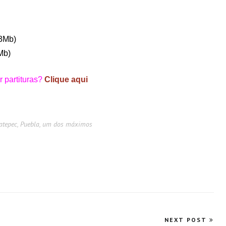
3Mb)
Mb)
 partituras?
Clique aqui
catepec, Puebla, um dos máximos
NEXT POST