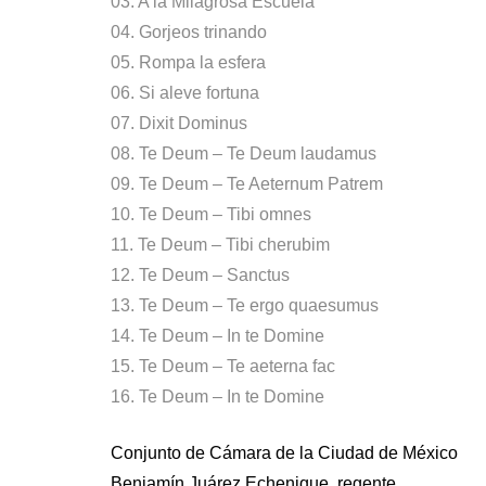
03. A la Milagrosa Escuela
04. Gorjeos trinando
05. Rompa la esfera
06. Si aleve fortuna
07. Dixit Dominus
08. Te Deum – Te Deum laudamus
09. Te Deum – Te Aeternum Patrem
10. Te Deum – Tibi omnes
11. Te Deum – Tibi cherubim
12. Te Deum – Sanctus
13. Te Deum – Te ergo quaesumus
14. Te Deum – In te Domine
15. Te Deum – Te aeterna fac
16. Te Deum – In te Domine
Conjunto de Cámara de la Ciudad de México
Benjamín Juárez Echenique, regente