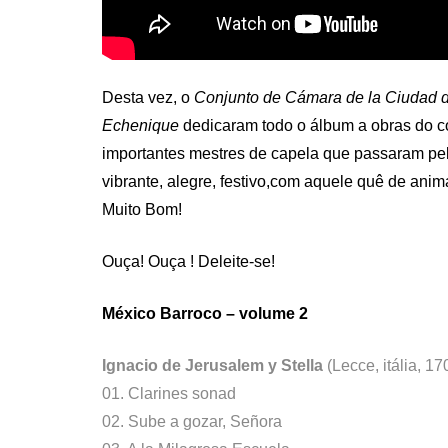
Desta vez, o
Conjunto de Cámara de la Ciudad 
Echenique
dedicaram todo o álbum a obras do c
importantes mestres de capela que passaram pe
vibrante, alegre, festivo,com aquele quê de anima
Muito Bom!
Ouça! Ouça ! Deleite-se!
México Barroco – volume 2
Ignacio de Jerusalem y Stella
(Lecce, itália, 1
01. Clarines sonad
02. Sube a gozar, Señora