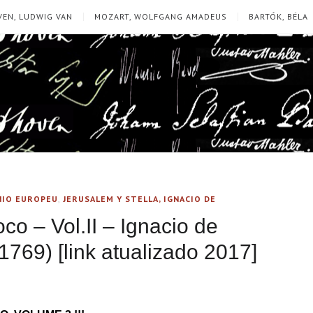
EN, LUDWIG VAN
MOZART, WOLFGANG AMADEUS
BARTÓK, BÉLA
ÍNIO EUROPEU
,
JERUSALEM Y STELLA, IGNACIO DE
co – Vol.II – Ignacio de
1769) [link atualizado 2017]