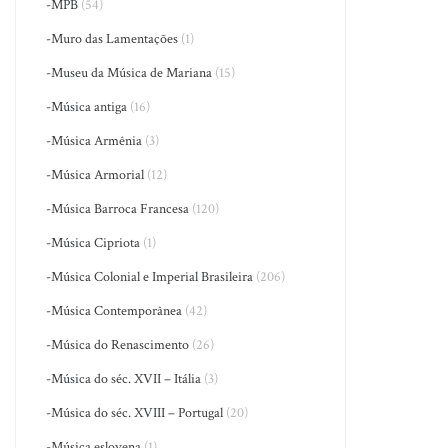
-MPB
(54)
-Muro das Lamentações
(1)
-Museu da Música de Mariana
(15)
-Música antiga
(16)
-Música Armênia
(3)
-Música Armorial
(12)
-Música Barroca Francesa
(120)
-Música Cipriota
(1)
-Música Colonial e Imperial Brasileira
(206)
-Música Contemporânea
(42)
-Música do Renascimento
(26)
-Música do séc. XVII – Itália
(3)
-Música do séc. XVIII – Portugal
(20)
-Música eslovena
(1)