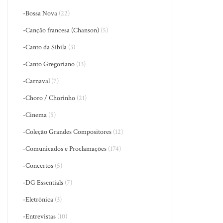
-Bossa Nova
(22)
-Canção francesa (Chanson)
(5)
-Canto da Sibila
(3)
-Canto Gregoriano
(13)
-Carnaval
(7)
-Choro / Chorinho
(21)
-Cinema
(5)
-Coleção Grandes Compositores
(12)
-Comunicados e Proclamações
(174)
-Concertos
(5)
-DG Essentials
(7)
-Eletrônica
(3)
-Entrevistas
(10)