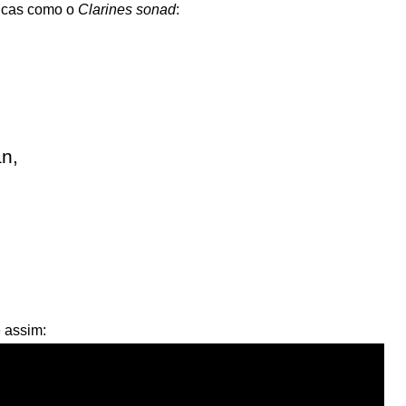
icas como o
Clarines sonad
:
án,
e assim: