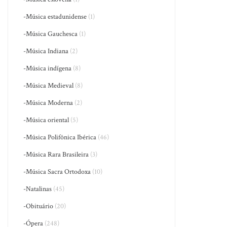
-Música estadunidense
(1)
-Música Gauchesca
(1)
-Música Indiana
(2)
-Música indígena
(8)
-Música Medieval
(8)
-Música Moderna
(2)
-Música oriental
(5)
-Música Polifônica Ibérica
(46)
-Música Rara Brasileira
(3)
-Música Sacra Ortodoxa
(10)
-Natalinas
(45)
-Obituário
(20)
-Ópera
(248)