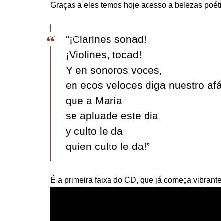
Graças a eles temos hoje acesso a belezas poét
“¡Clarines sonad!
¡Violines, tocad!
Y en sonoros voces,
en ecos veloces diga nuestro af
que a Marìa
se apluade este dia
y culto le da
quien culto le da!”
É a primeira faixa do CD, que já começa vibrant