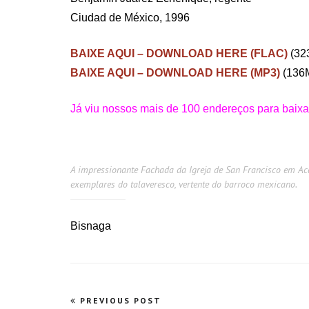
Ciudad de México, 1996
BAIXE AQUI – DOWNLOAD HERE (FLAC)
(32
BAIXE AQUI – DOWNLOAD HERE (MP3)
(136
Já viu nossos mais de 100 endereços para baixar
A impressionante Fachada da Igreja de San Francisco em A
exemplares do talaveresco, vertente do barroco mexicano.
Bisnaga
Navegação
PREVIOUS POST