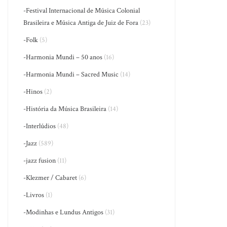
-Festival Internacional de Música Colonial
Brasileira e Música Antiga de Juiz de Fora
(23)
-Folk
(5)
-Harmonia Mundi – 50 anos
(16)
-Harmonia Mundi – Sacred Music
(14)
-Hinos
(2)
-História da Música Brasileira
(14)
-Interlúdios
(48)
-Jazz
(589)
-jazz fusion
(11)
-Klezmer / Cabaret
(6)
-Livros
(1)
-Modinhas e Lundus Antigos
(31)