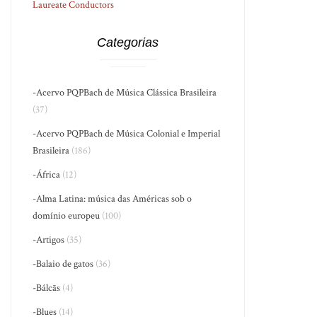
Laureate Conductors
Categorias
-Acervo PQPBach de Música Clássica Brasileira
(37)
-Acervo PQPBach de Música Colonial e Imperial
Brasileira
(186)
-África
(12)
-Alma Latina: música das Américas sob o
domínio europeu
(100)
-Artigos
(35)
-Balaio de gatos
(36)
-Bálcãs
(4)
-Blues
(14)