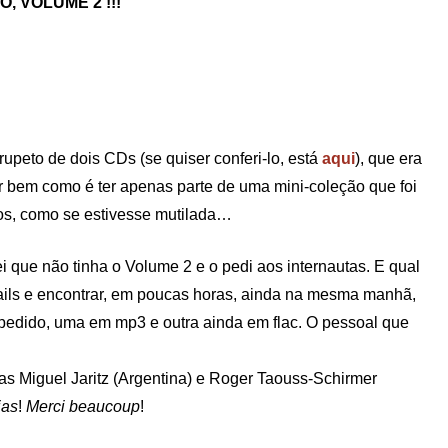
O, VOLUME 2 !!!
upeto de dois CDs (se quiser conferi-lo, está
aqui
), que era
 bem como é ter apenas parte de uma mini-coleção que foi
os, como se estivesse mutilada…
ei que não tinha o Volume 2 e o pedi aos internautas. E qual
mails e encontrar, em poucas horas, ainda na mesma manhã,
pedido, uma em mp3 e outra ainda em flac. O pessoal que
tas Miguel Jaritz (Argentina) e Roger Taouss-Schirmer
ias
!
Merci beaucoup
!