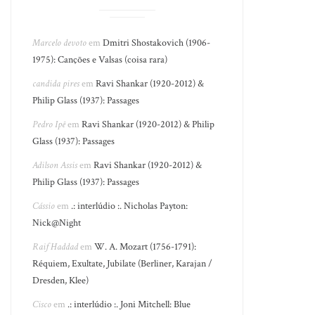
Marcelo devoto
em
Dmitri Shostakovich (1906-
1975): Canções e Valsas (coisa rara)
candida pires
em
Ravi Shankar (1920-2012) &
Philip Glass (1937): Passages
Pedro Ipê
em
Ravi Shankar (1920-2012) & Philip
Glass (1937): Passages
Adilson Assis
em
Ravi Shankar (1920-2012) &
Philip Glass (1937): Passages
Cássio
em
.: interlúdio :. Nicholas Payton:
Nick@Night
Raif Haddad
em
W. A. Mozart (1756-1791):
Réquiem, Exultate, Jubilate (Berliner, Karajan /
Dresden, Klee)
Cisco
em
.: interlúdio :. Joni Mitchell: Blue