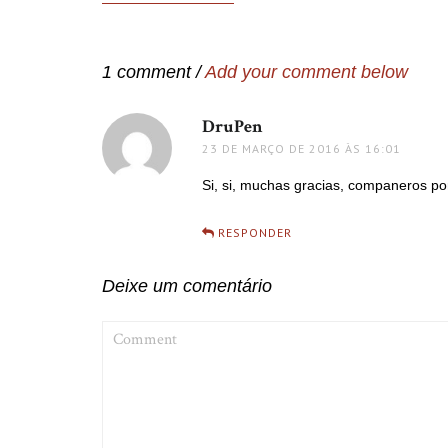
de
Post
1 comment /
Add your comment below
DruPen
disse:
23 DE MARÇO DE 2016 ÀS 16:01
Si, si, muchas gracias, companeros p
RESPONDER
Deixe um comentário
COMMENT