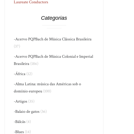
Laureate Conductors
Categorias
-Acervo PQPBach de Música Clássica Brasileira
(37)
-Acervo PQPBach de Música Colonial e Imperial
Brasileira
(186)
-África
(12)
-Alma Latina: música das Américas sob o
domínio europeu
(100)
-Artigos
(35)
-Balaio de gatos
(36)
-Bálcãs
(4)
-Blues
(14)