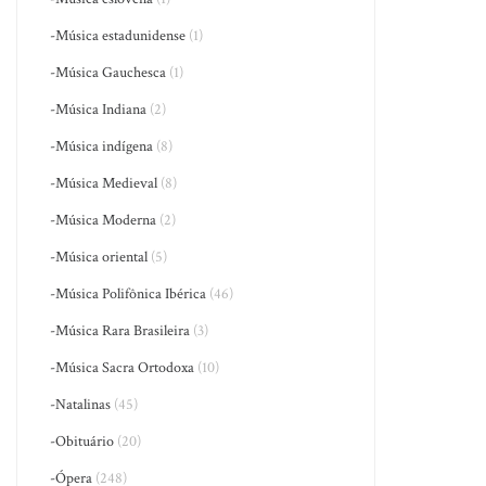
-Música estadunidense
(1)
-Música Gauchesca
(1)
-Música Indiana
(2)
-Música indígena
(8)
-Música Medieval
(8)
-Música Moderna
(2)
-Música oriental
(5)
-Música Polifônica Ibérica
(46)
-Música Rara Brasileira
(3)
-Música Sacra Ortodoxa
(10)
-Natalinas
(45)
-Obituário
(20)
-Ópera
(248)