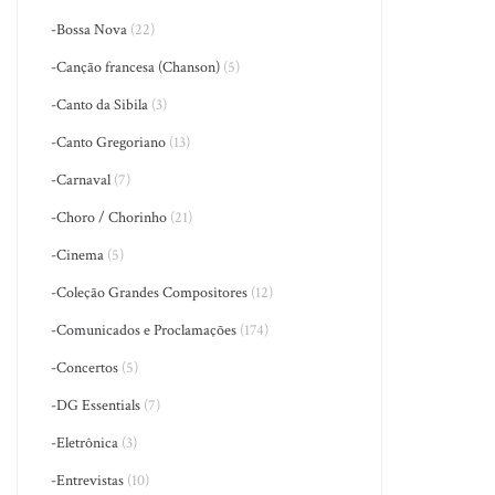
-Bossa Nova
(22)
-Canção francesa (Chanson)
(5)
-Canto da Sibila
(3)
-Canto Gregoriano
(13)
-Carnaval
(7)
-Choro / Chorinho
(21)
-Cinema
(5)
-Coleção Grandes Compositores
(12)
-Comunicados e Proclamações
(174)
-Concertos
(5)
-DG Essentials
(7)
-Eletrônica
(3)
-Entrevistas
(10)