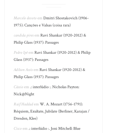
Marcelo devoto
em
Dmitri Shostakovich (1906-
1975): Canções e Valsas (coisa rara)
candida pires
em
Ravi Shankar (1920-2012) &
Philip Glass (1937): Passages
Pedro Ipê
em
Ravi Shankar (1920-2012) & Philip
Glass (1937): Passages
Adilson Assis
em
Ravi Shankar (1920-2012) &
Philip Glass (1937): Passages
Cássio
em
.: interlúdio :. Nicholas Payton:
Nick@Night
Raif Haddad
em
W. A. Mozart (1756-1791):
Réquiem, Exultate, Jubilate (Berliner, Karajan /
Dresden, Klee)
Cisco
em
.: interlúdio :. Joni Mitchell: Blue