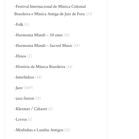
-Festival Internacional de Música Colonial
Brasileira e Música Antiga de Juiz de Fora
(23)
-Folk
(5)
-Harmonia Mundi – 50 anos
(16)
-Harmonia Mundi – Sacred Music
(14)
-Hinos
(2)
-História da Música Brasileira
(14)
-Interlúdios
(48)
-Jazz
(589)
-jazz fusion
(11)
-Klezmer / Cabaret
(6)
-Livros
(1)
-Modinhas e Lundus Antigos
(31)