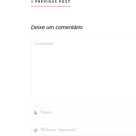
Navegação
PREVIOUS POST
de
Post
Deixe um comentário
COMMENT
NAME
WEBSITE
(OPTIONAL)