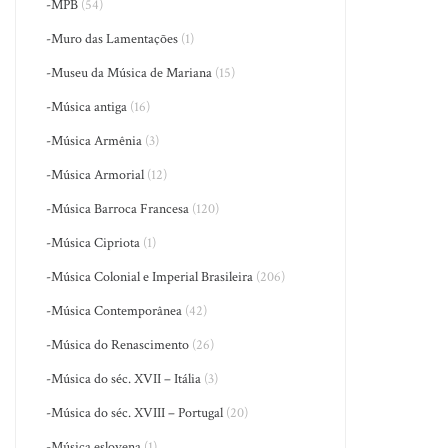
-MPB
(54)
-Muro das Lamentações
(1)
-Museu da Música de Mariana
(15)
-Música antiga
(16)
-Música Armênia
(3)
-Música Armorial
(12)
-Música Barroca Francesa
(120)
-Música Cipriota
(1)
-Música Colonial e Imperial Brasileira
(206)
-Música Contemporânea
(42)
-Música do Renascimento
(26)
-Música do séc. XVII – Itália
(3)
-Música do séc. XVIII – Portugal
(20)
-Música eslovena
(1)