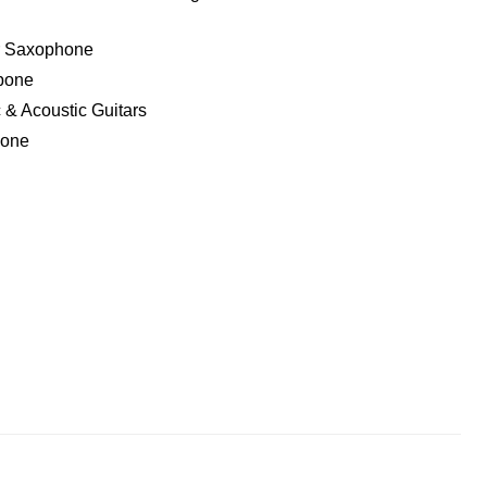
r Saxophone
bone
c & Acoustic Guitars
hone