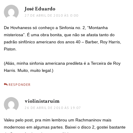
José Eduardo
disse:
27 DE ABRIL DE 2010 ÀS 0:00
De Hovhaness só conheço a Sinfonia no. 2, “Montanha
misteriosa”. É uma obra bonita, que não se afasta tanto do
padrão sinfônico americano dos anos 40 – Barber, Roy Harris,
Piston.
(Aliás, minha sinfonia americana predileta é a Terceira de Roy
Harris. Muito, muito legal.)
RESPONDER
violinistaruim
disse:
26 DE ABRIL DE 2010 ÀS 19:07
Valeu pelo post, pra mim lembrou um Rachmaninov mais
modernoso em algumas partes. Baixei o disco 2, gostei bastante