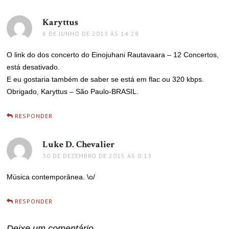
Karyttus
disse:
6 DE JUNHO DE 2013 ÀS 14:28
O link do dos concerto do Einojuhani Rautavaara – 12 Concertos,
está desativado.
E eu gostaria também de saber se está em flac ou 320 kbps.
Obrigado, Karyttus – São Paulo-BRASIL.
RESPONDER
Luke D. Chevalier
disse:
30 DE DEZEMBRO DE 2015 ÀS 0:13
Música contemporânea. \o/
RESPONDER
Deixe um comentário