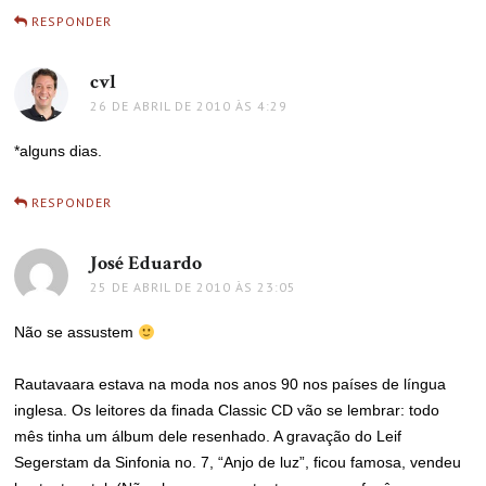
RESPONDER
cvl
disse:
26 DE ABRIL DE 2010 ÀS 4:29
*alguns dias.
RESPONDER
José Eduardo
disse:
25 DE ABRIL DE 2010 ÀS 23:05
Não se assustem
Rautavaara estava na moda nos anos 90 nos países de língua
inglesa. Os leitores da finada Classic CD vão se lembrar: todo
mês tinha um álbum dele resenhado. A gravação do Leif
Segerstam da Sinfonia no. 7, “Anjo de luz”, ficou famosa, vendeu