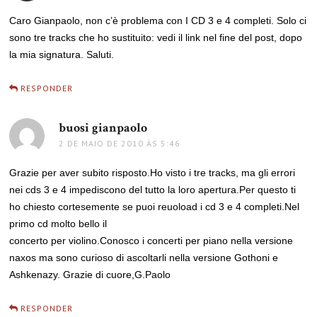
Caro Gianpaolo, non c’è problema con I CD 3 e 4 completi. Solo ci
sono tre tracks che ho sustituito: vedi il link nel fine del post, dopo
la mia signatura. Saluti.
RESPONDER
buosi gianpaolo
disse:
2 DE MAIO DE 2010 ÀS 5:46
Grazie per aver subito risposto.Ho visto i tre tracks, ma gli errori
nei cds 3 e 4 impediscono del tutto la loro apertura.Per questo ti
ho chiesto cortesemente se puoi reuoload i cd 3 e 4 completi.Nel
primo cd molto bello il
concerto per violino.Conosco i concerti per piano nella versione
naxos ma sono curioso di ascoltarli nella versione Gothoni e
Ashkenazy. Grazie di cuore,G.Paolo
RESPONDER