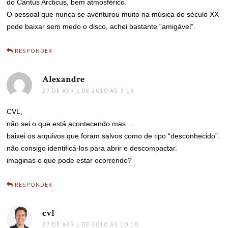
do Cantus Arcticus, bem atmosférico.
O pessoal que nunca se aventurou muito na música do século XX
pode baixar sem medo o disco, achei bastante “amigável”.
RESPONDER
Alexandre
disse:
27 DE ABRIL DE 2010 ÀS 3:16
CVL,
não sei o que está acontecendo mas…
baixei os arquivos que foram salvos como de tipo “desconhecido”.
não consigo identificá-los para abrir e descompactar.
imaginas o que pode estar ocorrendo?
RESPONDER
cvl
disse:
27 DE ABRIL DE 2010 ÀS 10:10