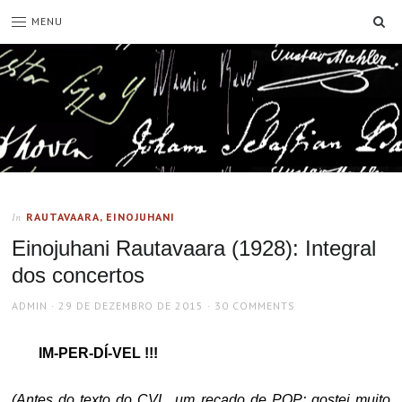
SE
MENU
RAUTAVAARA, EINOJUHANI
In
Einojuhani Rautavaara (1928): Integral
dos concertos
AUTHOR
POSTED
ADMIN
29 DE DEZEMBRO DE 2015
30 COMMENTS
ON
IM-PER-DÍ-VEL !!!
(Antes do texto do CVL, um recado de PQP: gostei muito