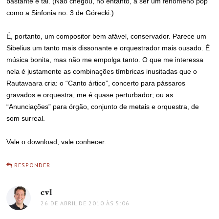
bastante e tal. (Não chegou, no entanto, a ser um fenômeno pop
como a Sinfonia no. 3 de Górecki.)
É, portanto, um compositor bem afável, conservador. Parece um
Sibelius um tanto mais dissonante e orquestrador mais ousado. É
música bonita, mas não me empolga tanto. O que me interessa
nela é justamente as combinações tímbricas inusitadas que o
Rautavaara cria: o “Canto ártico”, concerto para pássaros
gravados e orquestra, me é quase perturbador; ou as
“Anunciações” para órgão, conjunto de metais e orquestra, de
som surreal.
Vale o download, vale conhecer.
RESPONDER
cvl
disse:
26 DE ABRIL DE 2010 ÀS 5:06