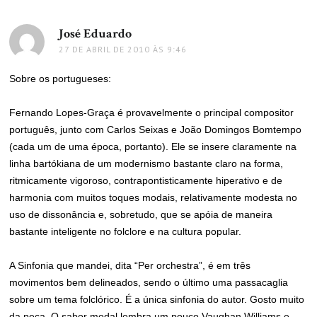
José Eduardo
disse:
27 DE ABRIL DE 2010 ÀS 9:46
Sobre os portugueses:
Fernando Lopes-Graça é provavelmente o principal compositor
português, junto com Carlos Seixas e João Domingos Bomtempo
(cada um de uma época, portanto). Ele se insere claramente na
linha bartókiana de um modernismo bastante claro na forma,
ritmicamente vigoroso, contrapontisticamente hiperativo e de
harmonia com muitos toques modais, relativamente modesta no
uso de dissonância e, sobretudo, que se apóia de maneira
bastante inteligente no folclore e na cultura popular.
A Sinfonia que mandei, dita “Per orchestra”, é em três
movimentos bem delineados, sendo o último uma passacaglia
sobre um tema folclórico. É a única sinfonia do autor. Gosto muito
da peça. O sabor modal lembra um pouco Vaughan Williams e