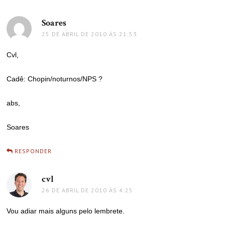
Soares
disse:
25 DE ABRIL DE 2010 ÀS 21:53
Cvl,
Cadê: Chopin/noturnos/NPS ?
abs,
Soares
RESPONDER
cvl
disse:
26 DE ABRIL DE 2010 ÀS 4:25
Vou adiar mais alguns pelo lembrete.