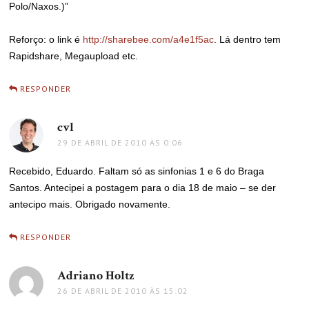
Polo/Naxos.)”
Reforço: o link é
http://sharebee.com/a4e1f5ac
. Lá dentro tem
Rapidshare, Megaupload etc.
RESPONDER
cvl
disse:
29 DE ABRIL DE 2010 ÀS 0:06
Recebido, Eduardo. Faltam só as sinfonias 1 e 6 do Braga
Santos. Antecipei a postagem para o dia 18 de maio – se der
antecipo mais. Obrigado novamente.
RESPONDER
Adriano Holtz
disse:
26 DE ABRIL DE 2010 ÀS 15:02