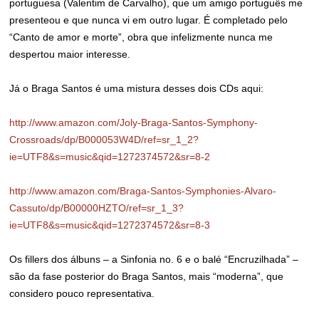
portuguesa (Valentim de Carvalho), que um amigo português me
presenteou e que nunca vi em outro lugar. É completado pelo
“Canto de amor e morte”, obra que infelizmente nunca me
despertou maior interesse.
Já o Braga Santos é uma mistura desses dois CDs aqui:
http://www.amazon.com/Joly-Braga-Santos-Symphony-
Crossroads/dp/B000053W4D/ref=sr_1_2?
ie=UTF8&s=music&qid=1272374572&sr=8-2
http://www.amazon.com/Braga-Santos-Symphonies-Alvaro-
Cassuto/dp/B00000HZTO/ref=sr_1_3?
ie=UTF8&s=music&qid=1272374572&sr=8-3
Os fillers dos álbuns – a Sinfonia no. 6 e o balé “Encruzilhada” –
são da fase posterior do Braga Santos, mais “moderna”, que
considero pouco representativa.