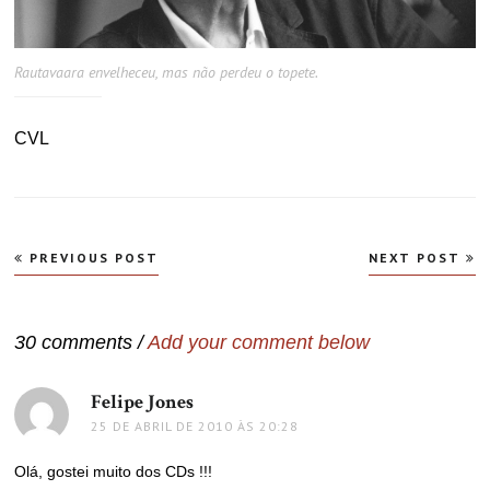
Rautavaara envelheceu, mas não perdeu o topete.
CVL
Navegação
PREVIOUS POST
NEXT POST
de
Post
30 comments /
Add your comment below
Felipe Jones
disse:
25 DE ABRIL DE 2010 ÀS 20:28
Olá, gostei muito dos CDs !!!