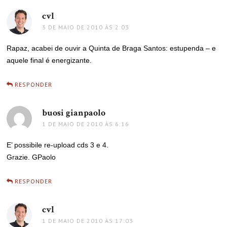
cvl
disse:
3 DE MAIO DE 2010 ÀS 2:03
Rapaz, acabei de ouvir a Quinta de Braga Santos: estupenda – e
aquele final é energizante.
RESPONDER
buosi gianpaolo
disse:
1 DE MAIO DE 2010 ÀS 6:16
E’ possibile re-upload cds 3 e 4.
Grazie. GPaolo
RESPONDER
cvl
disse:
1 DE MAIO DE 2010 ÀS 17:03