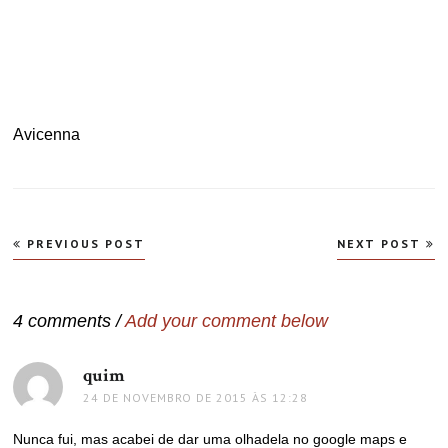
.
.
Avicenna
Navegação
PREVIOUS POST
NEXT POST
de
Post
4 comments /
Add your comment below
quim
disse:
24 DE NOVEMBRO DE 2015 ÀS 12:28
Nunca fui, mas acabei de dar uma olhadela no google maps e