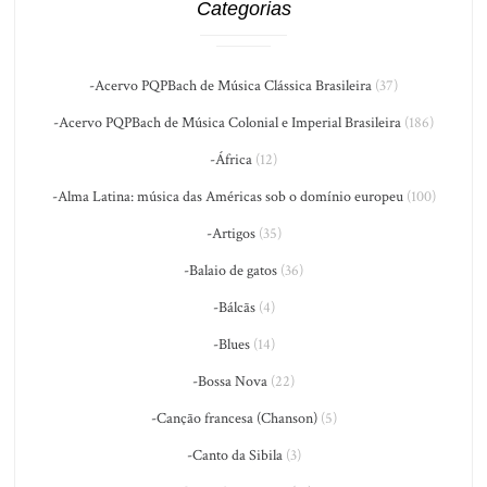
Categorias
-Acervo PQPBach de Música Clássica Brasileira
(37)
-Acervo PQPBach de Música Colonial e Imperial Brasileira
(186)
-África
(12)
-Alma Latina: música das Américas sob o domínio europeu
(100)
-Artigos
(35)
-Balaio de gatos
(36)
-Bálcãs
(4)
-Blues
(14)
-Bossa Nova
(22)
-Canção francesa (Chanson)
(5)
-Canto da Sibila
(3)