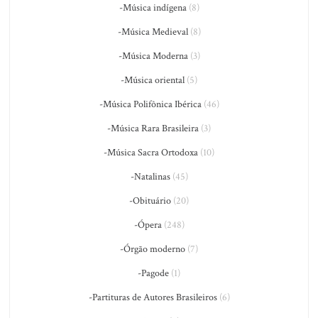
-Música indígena
(8)
-Música Medieval
(8)
-Música Moderna
(3)
-Música oriental
(5)
-Música Polifônica Ibérica
(46)
-Música Rara Brasileira
(3)
-Música Sacra Ortodoxa
(10)
-Natalinas
(45)
-Obituário
(20)
-Ópera
(248)
-Órgão moderno
(7)
-Pagode
(1)
-Partituras de Autores Brasileiros
(6)