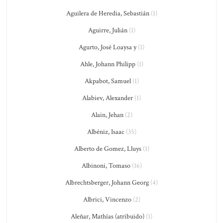
Aguilera de Heredia, Sebastián
(1)
Aguirre, Julián
(1)
Agurto, José Loaysa y
(1)
Ahle, Johann Philipp
(1)
Akpabot, Samuel
(1)
Alabiev, Alexander
(1)
Alain, Jehan
(2)
Albéniz, Isaac
(35)
Alberto de Gomez, Lluys
(1)
Albinoni, Tomaso
(16)
Albrechtsberger, Johann Georg
(4)
Albrici, Vincenzo
(2)
Aleñar, Mathías (atribuido)
(1)