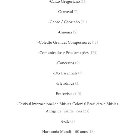
-Canto Gregoriano
(13)
-Carnaval
(7)
-Choro / Chorinho
(21)
-Cinema
(5)
-Coleção Grandes Compositores
(12)
-Comunicados e Proclamações
(174)
-Concertos
(5)
-DG Essentials
(7)
-Eletrônica
(3)
-Entrevistas
(10)
-Festival Internacional de Música Colonial Brasileira e Música
Antiga de Juiz de Fora
(23)
-Folk
(5)
-Harmonia Mundi – 50 anos
(16)