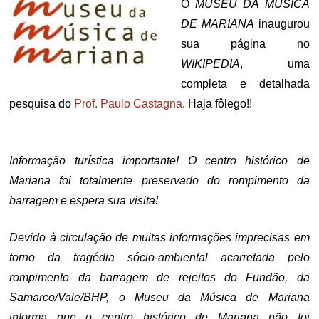
O
MUSEU DA MÚSICA
DE MARIANA
inaugurou
sua página no
WIKIPEDIA
, uma
completa e detalhada
pesquisa do
Prof. Paulo Castagna
.
Haja fôlego!!
.
Informação turística importante! O centro histórico de
Mariana foi totalmente preservado do rompimento da
barragem e espera sua visita!
Devido à circulação de muitas informações imprecisas em
torno da tragédia sócio-ambiental acarretada pelo
rompimento da barragem de rejeitos do Fundão, da
Samarco/Vale/BHP, o Museu da Música de Mariana
informa que o centro histórico de Mariana não foi