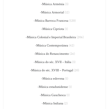
-Música Armênia
(3)
-Música Armorial
(12)
-Música Barroca Francesa
(120)
-Música Cipriota
(1)
-Música Colonial e Imperial Brasileira
(206)
-Música Contemporânea
(42)
-Música do Renascimento
(26)
-Música do séc. XVII – Itália
(3)
-Música do séc. XVIII – Portugal
(20)
-Música eslovena
(1)
-Música estadunidense
(1)
-Música Gauchesca
(1)
-Música Indiana
(2)