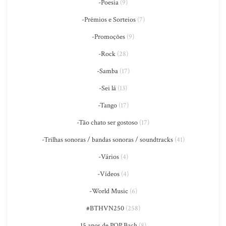
-Poesia
(9)
-Prêmios e Sorteios
(7)
-Promoções
(9)
-Rock
(28)
-Samba
(17)
-Sei lá
(13)
-Tango
(17)
-Tão chato ser gostoso
(17)
-Trilhas sonoras / bandas sonoras / soundtracks
(41)
-Vários
(4)
-Vídeos
(4)
-World Music
(6)
#BTHVN250
(258)
15 anos de PQP Bach
(8)