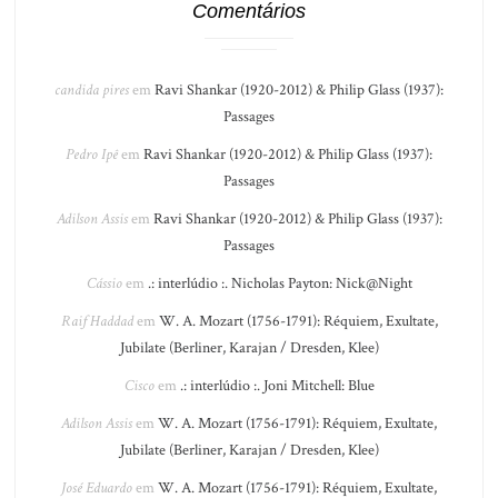
Comentários
candida pires
em
Ravi Shankar (1920-2012) & Philip Glass (1937):
Passages
Pedro Ipê
em
Ravi Shankar (1920-2012) & Philip Glass (1937):
Passages
Adilson Assis
em
Ravi Shankar (1920-2012) & Philip Glass (1937):
Passages
Cássio
em
.: interlúdio :. Nicholas Payton: Nick@Night
Raif Haddad
em
W. A. Mozart (1756-1791): Réquiem, Exultate,
Jubilate (Berliner, Karajan / Dresden, Klee)
Cisco
em
.: interlúdio :. Joni Mitchell: Blue
Adilson Assis
em
W. A. Mozart (1756-1791): Réquiem, Exultate,
Jubilate (Berliner, Karajan / Dresden, Klee)
José Eduardo
em
W. A. Mozart (1756-1791): Réquiem, Exultate,