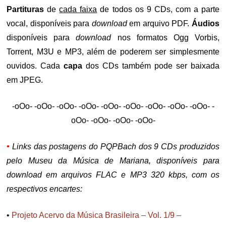
Partituras
de
cada faixa
de todos os 9 CDs, com a parte
vocal, disponíveis para
download
em arquivo PDF.
Áudios
disponíveis para
download
nos formatos Ogg Vorbis,
Torrent, M3U e MP3, além de poderem ser simplesmente
ouvidos. Cada
capa
dos CDs também pode ser baixada
em JPEG.
-oOo- -oOo- -oOo- -oOo- -oOo- -oOo- -oOo- -oOo- -oOo- -
oOo- -oOo- -oOo- -oOo-
•
Links das postagens do PQPBach dos
9 CDs produzidos
pelo Museu da Música de Mariana, disponíveis para
download em arquivos FLAC e MP3 320 kbps, com os
respectivos encartes:
•
Projeto Acervo da Música Brasileira – Vol. 1/9 –