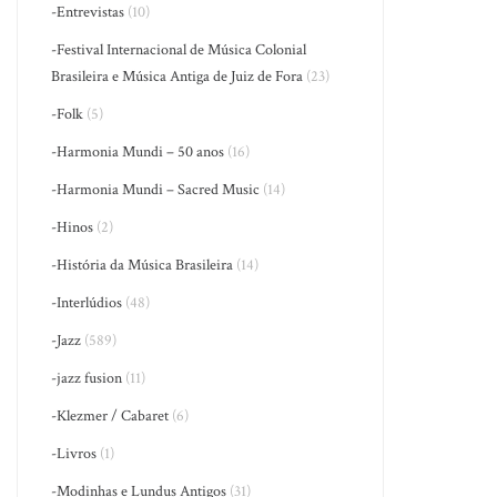
-Entrevistas
(10)
-Festival Internacional de Música Colonial
Brasileira e Música Antiga de Juiz de Fora
(23)
-Folk
(5)
-Harmonia Mundi – 50 anos
(16)
-Harmonia Mundi – Sacred Music
(14)
-Hinos
(2)
-História da Música Brasileira
(14)
-Interlúdios
(48)
-Jazz
(589)
-jazz fusion
(11)
-Klezmer / Cabaret
(6)
-Livros
(1)
-Modinhas e Lundus Antigos
(31)