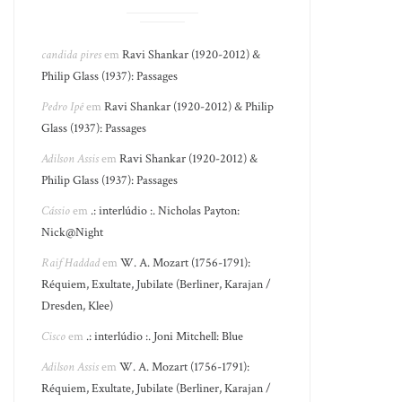
candida pires
em
Ravi Shankar (1920-2012) &
Philip Glass (1937): Passages
Pedro Ipê
em
Ravi Shankar (1920-2012) & Philip
Glass (1937): Passages
Adilson Assis
em
Ravi Shankar (1920-2012) &
Philip Glass (1937): Passages
Cássio
em
.: interlúdio :. Nicholas Payton:
Nick@Night
Raif Haddad
em
W. A. Mozart (1756-1791):
Réquiem, Exultate, Jubilate (Berliner, Karajan /
Dresden, Klee)
Cisco
em
.: interlúdio :. Joni Mitchell: Blue
Adilson Assis
em
W. A. Mozart (1756-1791):
Réquiem, Exultate, Jubilate (Berliner, Karajan /