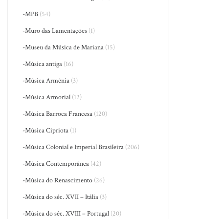
-MPB
(54)
-Muro das Lamentações
(1)
-Museu da Música de Mariana
(15)
-Música antiga
(16)
-Música Armênia
(3)
-Música Armorial
(12)
-Música Barroca Francesa
(120)
-Música Cipriota
(1)
-Música Colonial e Imperial Brasileira
(206)
-Música Contemporânea
(42)
-Música do Renascimento
(26)
-Música do séc. XVII – Itália
(3)
-Música do séc. XVIII – Portugal
(20)