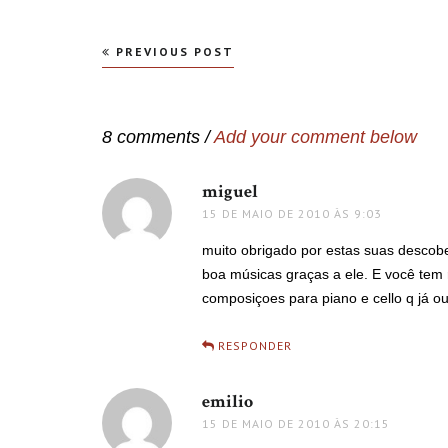
Navegação
PREVIOUS POST
de
Post
8 comments /
Add your comment below
miguel
disse:
15 DE MAIO DE 2010 ÀS 9:03
muito obrigado por estas suas descobe
boa músicas graças a ele. E você tem
composiçoes para piano e cello q j
RESPONDER
emilio
disse:
15 DE MAIO DE 2010 ÀS 20:15