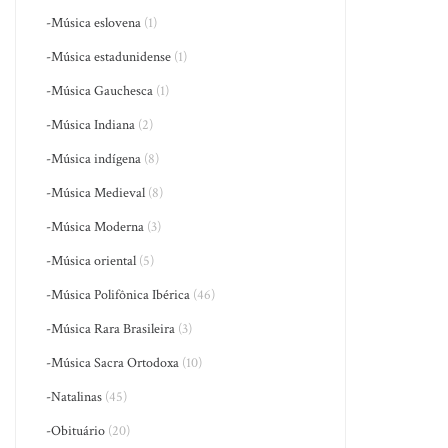
-Música eslovena
(1)
-Música estadunidense
(1)
-Música Gauchesca
(1)
-Música Indiana
(2)
-Música indígena
(8)
-Música Medieval
(8)
-Música Moderna
(3)
-Música oriental
(5)
-Música Polifônica Ibérica
(46)
-Música Rara Brasileira
(3)
-Música Sacra Ortodoxa
(10)
-Natalinas
(45)
-Obituário
(20)