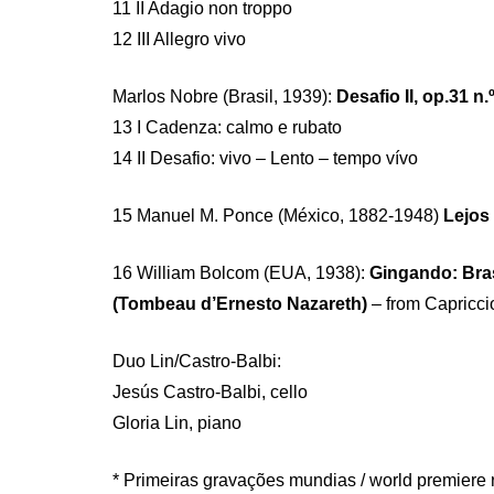
11 II Adagio non troppo
12 III Allegro vivo
Marlos Nobre (Brasil, 1939):
Desafio II, op.31 n.
13 I Cadenza: calmo e rubato
14 II Desafio: vivo – Lento – tempo vívo
15 Manuel M. Ponce (México, 1882-1948)
Lejos 
16 William Bolcom (EUA, 1938):
Gingando: Bra
(Tombeau d’Ernesto Nazareth)
– from Capricci
Duo Lin/Castro-Balbi:
Jesús Castro-Balbi, cello
Gloria Lin, piano
* Primeiras gravações mundias / world premiere 