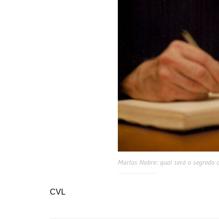
Marlos Nobre: qual será o segredo d
CVL