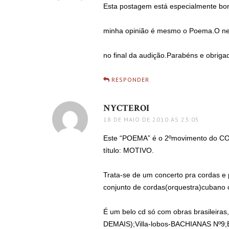
Esta postagem está especialmente bon
minha opinião é mesmo o Poema.O negó
no final da audição.Parabéns e obriga
RESPONDER
NYCTEROI
disse:
18 DE MAIO DE 2010 ÀS 23:05
Este “POEMA” é o 2ºmovimento do C
título: MOTIVO.
Trata-se de um concerto pra cordas e
conjunto de cordas(orquestra)cubano
É um belo cd só com obras brasileir
DEMAIS);Villa-lobos-BACHIANAS Nº9;