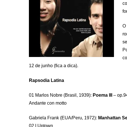
c
fo
O
r
se
P
co
12 de junho (fica a dica).
Rapsodia Latina
01 Marlos Nobre (Brasil, 1939):
Poema III
– op.94
Andante con motto
Gabriela Frank (EUA/Peru, 1972):
Manhattan S
02 I Uptown