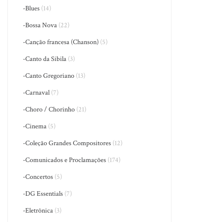
-Blues
(14)
-Bossa Nova
(22)
-Canção francesa (Chanson)
(5)
-Canto da Sibila
(3)
-Canto Gregoriano
(13)
-Carnaval
(7)
-Choro / Chorinho
(21)
-Cinema
(5)
-Coleção Grandes Compositores
(12)
-Comunicados e Proclamações
(174)
-Concertos
(5)
-DG Essentials
(7)
-Eletrônica
(3)