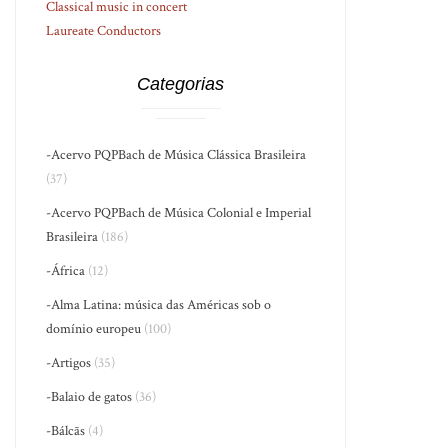
Classical music in concert
Laureate Conductors
Categorias
-Acervo PQPBach de Música Clássica Brasileira
(37)
-Acervo PQPBach de Música Colonial e Imperial
Brasileira
(186)
-África
(12)
-Alma Latina: música das Américas sob o
domínio europeu
(100)
-Artigos
(35)
-Balaio de gatos
(36)
-Bálcãs
(4)