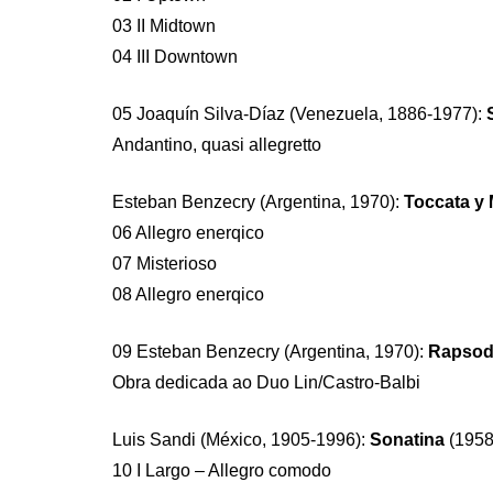
03 II Midtown
04 III Downtown
05 Joaquín Silva-Díaz (Venezuela, 1886-1977):
Andantino, quasi allegretto
Esteban Benzecry (Argentina, 1970):
Toccata y 
06 Allegro enerqico
07 Misterioso
08 Allegro enerqico
09 Esteban Benzecry (Argentina, 1970):
Rapsod
Obra dedicada ao Duo Lin/Castro-Balbi
Luis Sandi (México, 1905-1996):
Sonatina
(1958
10 I Largo – Allegro comodo