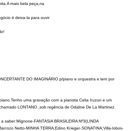
ita.A mais bela peça,na
cio é deixa-la para ouvir
do!
ONCERTANTE DO IMAGINÁRIO p/piano e orquestra e tem por
 piano.Tenho uma gravação com a pianista Celia Iruzun e um
 chamado LONTANO ,sob regência de Odaline De La Martinez.
as, a saber:Mignone-FANTASIA BRASILEIRA Nº3(LINDA
Barrozo Netto-MINHA TERRA;Edino Krieger-SONATINA;Villa-lobos-