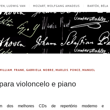
EN, LUDWIG VAN
MOZART, WOLFGANG AMADEUS
BARTÓK, BÉLA
WILLIAM
,
FRANK, GABRIELA
,
NOBRE, MARLOS
,
PONCE, MANUEL
para violoncelo e piano
m dos melhores CDs de repertório moderno e