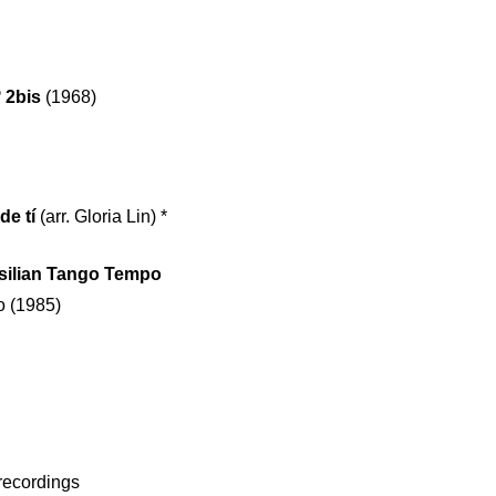
º 2bis
(1968)
de tí
(arr. Gloria Lin) *
silian Tango Tempo
o (1985)
recordings