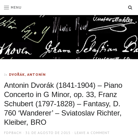
SE
MENU
DVOŘÁK, ANTONÍN
In
Antonin Dvorák (1841-1904) – Piano
Concerto in G Minor, op. 33, Franz
Schubert (1797-1828) – Fantasy, D.
760 ‘Wanderer’ – Sviatoslav Richter,
Kleiber, BRO
AUTHOR
POSTED
FDPBACH
31 DE AGOSTO DE 2015
LEAVE A COMMENT
ON