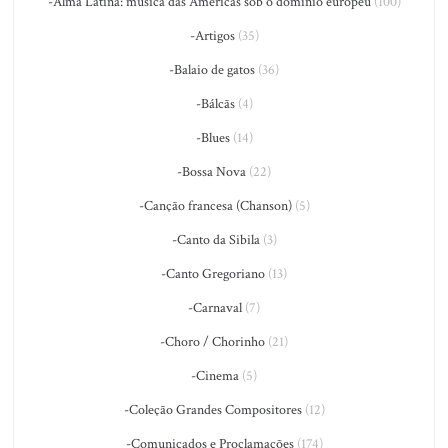
-Alma Latina: música das Américas sob o domínio europeu
(100)
-Artigos
(35)
-Balaio de gatos
(36)
-Bálcãs
(4)
-Blues
(14)
-Bossa Nova
(22)
-Canção francesa (Chanson)
(5)
-Canto da Sibila
(3)
-Canto Gregoriano
(13)
-Carnaval
(7)
-Choro / Chorinho
(21)
-Cinema
(5)
-Coleção Grandes Compositores
(12)
-Comunicados e Proclamações
(174)