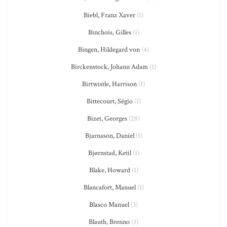
Biebl, Franz Xaver
(1)
Binchois, Gilles
(1)
Bingen, Hildegard von
(4)
Birckenstock, Johann Adam
(1)
Birtwistle, Harrison
(1)
Bittecourt, Ségio
(1)
Bizet, Georges
(28)
Bjarnason, Daníel
(1)
Bjørnstad, Ketil
(1)
Blake, Howard
(1)
Blancafort, Manuel
(1)
Blasco Manuel
(3)
Blauth, Brenno
(3)