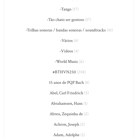
-Tango
(17)
-Tão chato ser gostoso
(17)
-Trilhas sonoras / bandas sonoras / soundtracks
(41)
-Vários
(4)
-Vídeos
(4)
-World Music
(6)
#BTHVN250
(258)
15 anos de PQP Bach
(8)
Abel, Carl Friedrich
(5)
Abrahamsen, Hans
(1)
Abreu, Zequinha de
(2)
Achron, Joseph
(2)
Adam, Adolphe
(2)