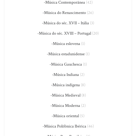
-Música Contemporânea
(42)
-Música do Renascimento
(26)
-Música do séc. XVII – Itália
(3)
-Música do séc. XVIII – Portugal
(20)
-Música eslovena
(1)
-Música estadunidense
(1)
-Música Gauchesca
(1)
-Música Indiana
(2)
-Música indígena
(8)
-Música Medieval
(8)
-Música Moderna
(2)
-Música oriental
(5)
-Música Polifônica Ibérica
(46)