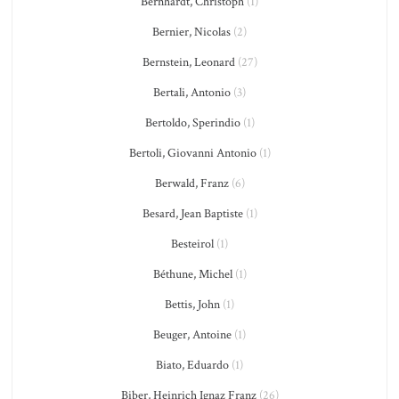
Bernhardt, Christoph
(1)
Bernier, Nicolas
(2)
Bernstein, Leonard
(27)
Bertali, Antonio
(3)
Bertoldo, Sperindio
(1)
Bertoli, Giovanni Antonio
(1)
Berwald, Franz
(6)
Besard, Jean Baptiste
(1)
Besteirol
(1)
Béthune, Michel
(1)
Bettis, John
(1)
Beuger, Antoine
(1)
Biato, Eduardo
(1)
Biber, Heinrich Ignaz Franz
(26)