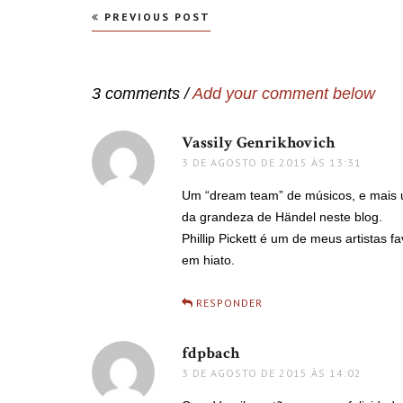
Navegação
PREVIOUS POST
de
Post
3 comments /
Add your comment below
Vassily Genrikhovich
disse:
3 DE AGOSTO DE 2015 ÀS 13:31
Um “dream team” de músicos, e mais u
da grandeza de Händel neste blog.
Phillip Pickett é um de meus artistas f
em hiato.
RESPONDER
fdpbach
disse:
3 DE AGOSTO DE 2015 ÀS 14:02