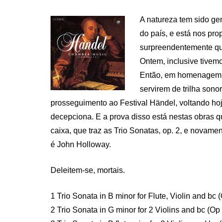
ON
A natureza tem sido ge
do país, e está nos pr
surpreendentemente que
Ontem, inclusive tivem
Então, em homenagem a
servirem de trilha sono
prosseguimento ao Festival Händel, voltando ho
decepciona. E a prova disso está nestas obras q
caixa, que traz as Trio Sonatas, op. 2, e novame
é John Holloway.
Deleitem-se, mortais.
1 Trio Sonata in B minor for Flute, Violin and b
2 Trio Sonata in G minor for 2 Violins and bc (