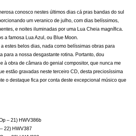
nerosa conosco nestes últimos dias cá pras bandas do sul
oporcionando um veranico de julho, com dias belíssimos,
ntes, e noites iluminadas por uma Lua Cheia magnífica.
os a famosa Lua Azul, ou Blue Moon.
 estes belos dias, nada como belíssimas obras para
ra para a nossa desgastante rotina. Portanto, dou
je à obra de câmara do genial compositor, que nunca me
ue estão gravadas neste terceiro CD, desta preciosíssima
nte o destaque fica por conta deste excepcional músico que
c (Op – 21) HWV386b
Op – 22) HWV387