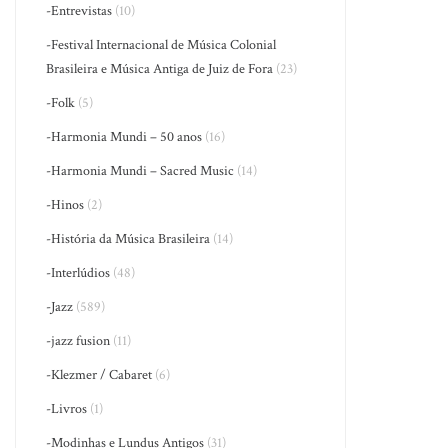
-Entrevistas
(10)
-Festival Internacional de Música Colonial
Brasileira e Música Antiga de Juiz de Fora
(23)
-Folk
(5)
-Harmonia Mundi – 50 anos
(16)
-Harmonia Mundi – Sacred Music
(14)
-Hinos
(2)
-História da Música Brasileira
(14)
-Interlúdios
(48)
-Jazz
(589)
-jazz fusion
(11)
-Klezmer / Cabaret
(6)
-Livros
(1)
-Modinhas e Lundus Antigos
(31)