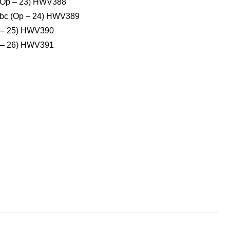
bc (Op – 23) HWV388
nd bc (Op – 24) HWV389
Op – 25) HWV390
Op – 26) HWV391