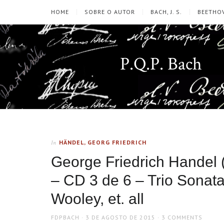
HOME
SOBRE O AUTOR
BACH, J. S.
BEETHOV
P.Q.P. Bach
HÄNDEL, GEORG FRIEDRICH
In
George Friedrich Handel
– CD 3 de 6 – Trio Sonata
Wooley, et. all
AUTHOR
POSTED
FDPBACH
3 DE AGOSTO DE 2015
3 COMMENTS