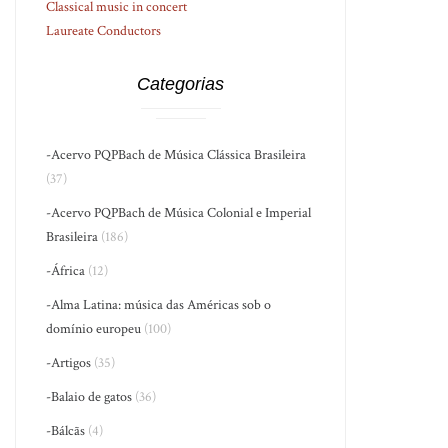
Classical music in concert
Laureate Conductors
Categorias
-Acervo PQPBach de Música Clássica Brasileira
(37)
-Acervo PQPBach de Música Colonial e Imperial
Brasileira
(186)
-África
(12)
-Alma Latina: música das Américas sob o
domínio europeu
(100)
-Artigos
(35)
-Balaio de gatos
(36)
-Bálcãs
(4)