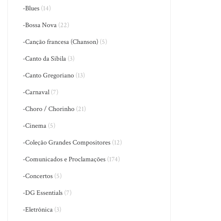
-Blues
(14)
-Bossa Nova
(22)
-Canção francesa (Chanson)
(5)
-Canto da Sibila
(3)
-Canto Gregoriano
(13)
-Carnaval
(7)
-Choro / Chorinho
(21)
-Cinema
(5)
-Coleção Grandes Compositores
(12)
-Comunicados e Proclamações
(174)
-Concertos
(5)
-DG Essentials
(7)
-Eletrônica
(3)