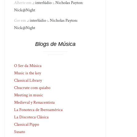
Alberto
em
.: interlúdio :. Nicholas Payton:
Nick@Night
Gee
em
.: interlúdio :. Nicholas Payton:
Nick@Night
Blogs de Música
O Ser da Música
Music is the key
Classical Library
Chucrute com quiabo
Meeting in music
Medieval y Renacentista
La Fonoteca de Iberoamérica
La Discoteca Clásica
Classical Pippo
Susato