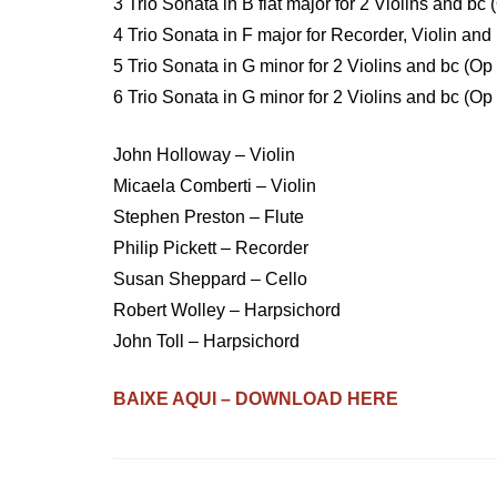
3 Trio Sonata in B flat major for 2 Violins and 
4 Trio Sonata in F major for Recorder, Violin a
5 Trio Sonata in G minor for 2 Violins and bc (
6 Trio Sonata in G minor for 2 Violins and bc (
John Holloway – Violin
Micaela Comberti – Violin
Stephen Preston – Flute
Philip Pickett – Recorder
Susan Sheppard – Cello
Robert Wolley – Harpsichord
John Toll – Harpsichord
BAIXE AQUI – DOWNLOAD HERE