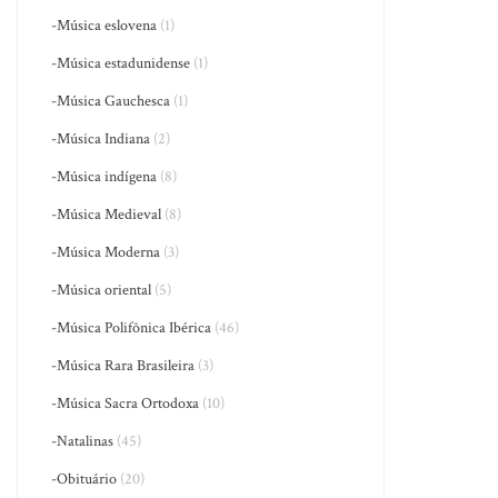
-Música eslovena
(1)
-Música estadunidense
(1)
-Música Gauchesca
(1)
-Música Indiana
(2)
-Música indígena
(8)
-Música Medieval
(8)
-Música Moderna
(3)
-Música oriental
(5)
-Música Polifônica Ibérica
(46)
-Música Rara Brasileira
(3)
-Música Sacra Ortodoxa
(10)
-Natalinas
(45)
-Obituário
(20)