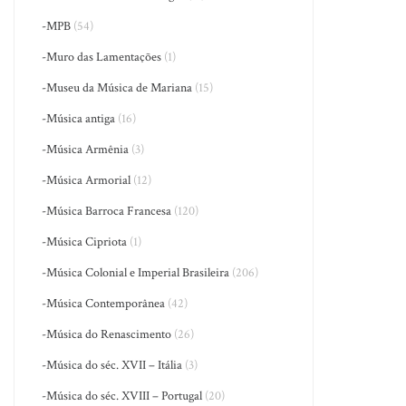
-MPB
(54)
-Muro das Lamentações
(1)
-Museu da Música de Mariana
(15)
-Música antiga
(16)
-Música Armênia
(3)
-Música Armorial
(12)
-Música Barroca Francesa
(120)
-Música Cipriota
(1)
-Música Colonial e Imperial Brasileira
(206)
-Música Contemporânea
(42)
-Música do Renascimento
(26)
-Música do séc. XVII – Itália
(3)
-Música do séc. XVIII – Portugal
(20)