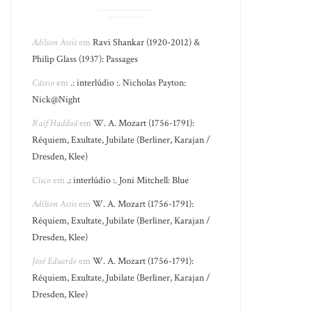
Adilson Assis
em
Ravi Shankar (1920-2012) &
Philip Glass (1937): Passages
Cássio
em
.: interlúdio :. Nicholas Payton:
Nick@Night
Raif Haddad
em
W. A. Mozart (1756-1791):
Réquiem, Exultate, Jubilate (Berliner, Karajan /
Dresden, Klee)
Cisco
em
.: interlúdio :. Joni Mitchell: Blue
Adilson Assis
em
W. A. Mozart (1756-1791):
Réquiem, Exultate, Jubilate (Berliner, Karajan /
Dresden, Klee)
José Eduardo
em
W. A. Mozart (1756-1791):
Réquiem, Exultate, Jubilate (Berliner, Karajan /
Dresden, Klee)