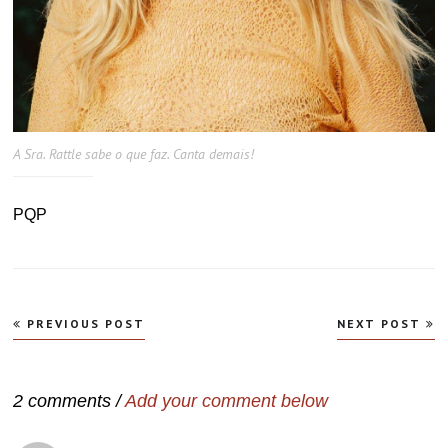
A Sra. Rattle sabe o que faz. Canta demais!
PQP
Navegação
PREVIOUS POST
NEXT POST
de
Post
2 comments /
Add your comment below