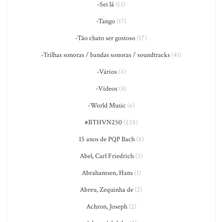
-Sei lá
(13)
-Tango
(17)
-Tão chato ser gostoso
(17)
-Trilhas sonoras / bandas sonoras / soundtracks
(41)
-Vários
(4)
-Vídeos
(4)
-World Music
(6)
#BTHVN250
(258)
15 anos de PQP Bach
(8)
Abel, Carl Friedrich
(5)
Abrahamsen, Hans
(1)
Abreu, Zequinha de
(2)
Achron, Joseph
(2)