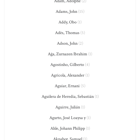
Adam, Adolphe
(2)
Adams, John
(15)
Addy, Obo
(1)
Adès, Thomas
(5)
Adson, John
(2)
Ağa, Zurnazen Ibrahim
(1)
Agostinho, Gilberto
(4)
Agricola, Alexander
(1)
Aguiar, Ernani
(5)
Aguilera de Heredia, Sebastián
(1)
Aguirre, Julián
(1)
Agurto, José Loaysa y
(1)
Ahle, Johann Philipp
(1)
Akpabot, Samuel
(1)