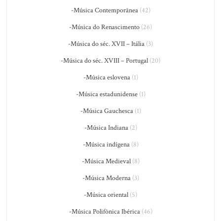
-Música Contemporânea
(42)
-Música do Renascimento
(26)
-Música do séc. XVII – Itália
(3)
-Música do séc. XVIII – Portugal
(20)
-Música eslovena
(1)
-Música estadunidense
(1)
-Música Gauchesca
(1)
-Música Indiana
(2)
-Música indígena
(8)
-Música Medieval
(8)
-Música Moderna
(3)
-Música oriental
(5)
-Música Polifônica Ibérica
(46)