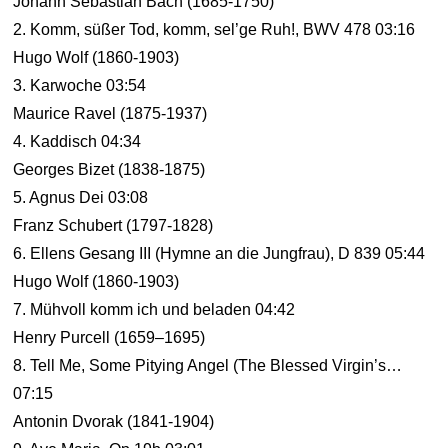
Johann Sebastian Bach (1685-1750)
2. Komm, süßer Tod, komm, sel’ge Ruh!, BWV 478 03:16
Hugo Wolf (1860-1903)
3. Karwoche 03:54
Maurice Ravel (1875-1937)
4. Kaddisch 04:34
Georges Bizet (1838-1875)
5. Agnus Dei 03:08
Franz Schubert (1797-1828)
6. Ellens Gesang III (Hymne an die Jungfrau), D 839 05:44
Hugo Wolf (1860-1903)
7. Mühvoll komm ich und beladen 04:42
Henry Purcell (1659–1695)
8. Tell Me, Some Pitying Angel (The Blessed Virgin’s…
07:15
Antonin Dvorak (1841-1904)