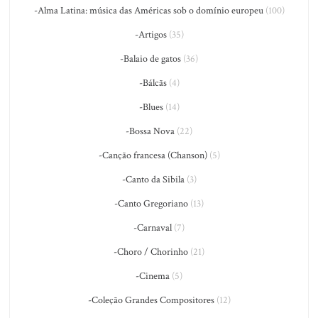
-Alma Latina: música das Américas sob o domínio europeu
(100)
-Artigos
(35)
-Balaio de gatos
(36)
-Bálcãs
(4)
-Blues
(14)
-Bossa Nova
(22)
-Canção francesa (Chanson)
(5)
-Canto da Sibila
(3)
-Canto Gregoriano
(13)
-Carnaval
(7)
-Choro / Chorinho
(21)
-Cinema
(5)
-Coleção Grandes Compositores
(12)