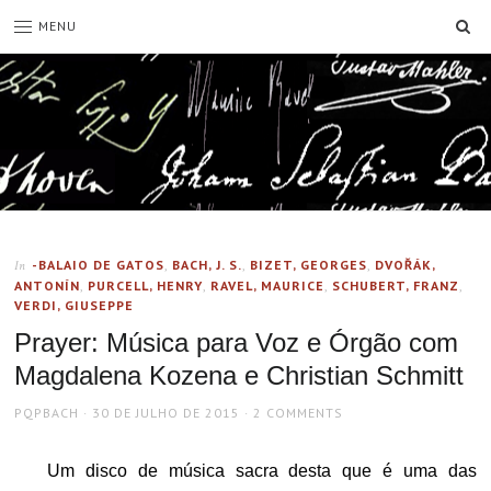
SE
MENU
-BALAIO DE GATOS
,
BACH, J. S.
,
BIZET, GEORGES
,
DVOŘÁK,
In
ANTONÍN
,
PURCELL, HENRY
,
RAVEL, MAURICE
,
SCHUBERT, FRANZ
,
VERDI, GIUSEPPE
Prayer: Música para Voz e Órgão com
Magdalena Kozena e Christian Schmitt
AUTHOR
POSTED
PQPBACH
30 DE JULHO DE 2015
2 COMMENTS
ON
Um disco de música sacra desta que é uma das