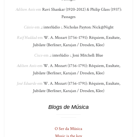
Adilson Assis
em
Ravi Shankar (1920-2012) & Philip Glass (1937):
Passages
Cássio
em
.: interlúdio :. Nicholas Payton: Nick@Night
Raif Haddad
em
W. A. Mozart (1756-1791): Réquiem, Exultate,
Jubilate (Berliner, Karajan / Dresden, Klee)
Cisco
em
.: interlúdio :. Joni Mitchell: Blue
Adilson Assis
em
W. A. Mozart (1756-1791): Réquiem, Exultate,
Jubilate (Berliner, Karajan / Dresden, Klee)
José Eduardo
em
W. A. Mozart (1756-1791): Réquiem, Exultate,
Jubilate (Berliner, Karajan / Dresden, Klee)
Blogs de Música
O Ser da Música
Music is the key