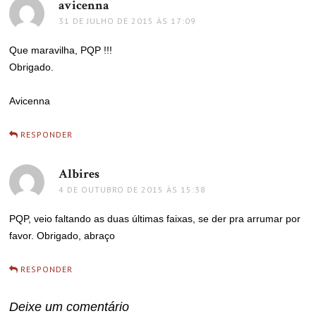
avicenna
disse:
31 DE JULHO DE 2015 ÀS 17:09
Que maravilha, PQP !!!
Obrigado.
Avicenna
RESPONDER
Albires
disse:
4 DE OUTUBRO DE 2015 ÀS 15:38
PQP, veio faltando as duas últimas faixas, se der pra arrumar por
favor. Obrigado, abraço
RESPONDER
Deixe um comentário