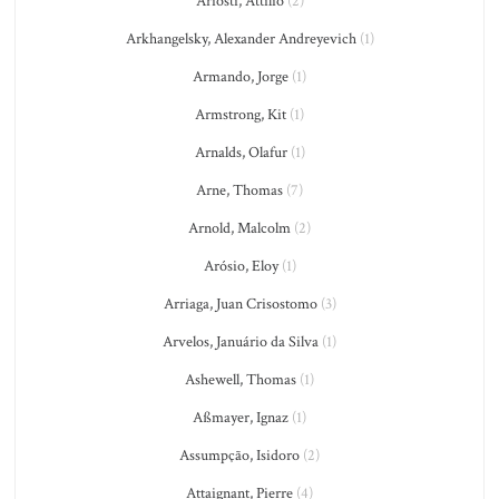
Ariosti, Attilio
(2)
Arkhangelsky, Alexander Andreyevich
(1)
Armando, Jorge
(1)
Armstrong, Kit
(1)
Arnalds, Olafur
(1)
Arne, Thomas
(7)
Arnold, Malcolm
(2)
Arósio, Eloy
(1)
Arriaga, Juan Crisostomo
(3)
Arvelos, Januário da Silva
(1)
Ashewell, Thomas
(1)
Aßmayer, Ignaz
(1)
Assumpção, Isidoro
(2)
Attaignant, Pierre
(4)