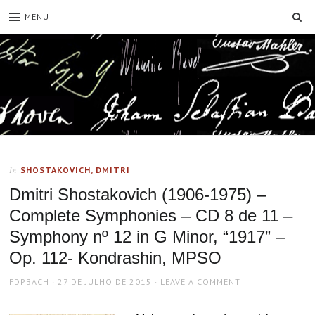
SE
MENU
SHOSTAKOVICH, DMITRI
In
Dmitri Shostakovich (1906-1975) –
Complete Symphonies – CD 8 de 11 –
Symphony nº 12 in G Minor, “1917” –
Op. 112- Kondrashin, MPSO
AUTHOR
POSTED
FDPBACH
27 DE JULHO DE 2015
LEAVE A COMMENT
ON