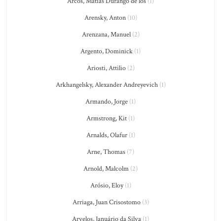
Arcos, Matías Durango de los
(1)
Arensky, Anton
(10)
Arenzana, Manuel
(2)
Argento, Dominick
(1)
Ariosti, Attilio
(2)
Arkhangelsky, Alexander Andreyevich
(1)
Armando, Jorge
(1)
Armstrong, Kit
(1)
Arnalds, Olafur
(1)
Arne, Thomas
(7)
Arnold, Malcolm
(2)
Arósio, Eloy
(1)
Arriaga, Juan Crisostomo
(3)
Arvelos, Januário da Silva
(1)