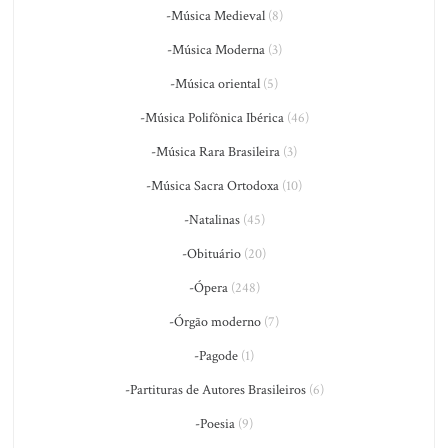
-Música Medieval
(8)
-Música Moderna
(3)
-Música oriental
(5)
-Música Polifônica Ibérica
(46)
-Música Rara Brasileira
(3)
-Música Sacra Ortodoxa
(10)
-Natalinas
(45)
-Obituário
(20)
-Ópera
(248)
-Órgão moderno
(7)
-Pagode
(1)
-Partituras de Autores Brasileiros
(6)
-Poesia
(9)