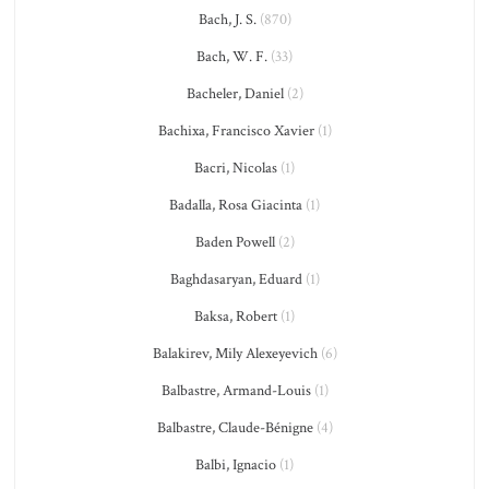
Bach, J. S.
(870)
Bach, W. F.
(33)
Bacheler, Daniel
(2)
Bachixa, Francisco Xavier
(1)
Bacri, Nicolas
(1)
Badalla, Rosa Giacinta
(1)
Baden Powell
(2)
Baghdasaryan, Eduard
(1)
Baksa, Robert
(1)
Balakirev, Mily Alexeyevich
(6)
Balbastre, Armand-Louis
(1)
Balbastre, Claude-Bénigne
(4)
Balbi, Ignacio
(1)