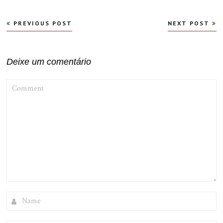
Navegação
PREVIOUS POST
NEXT POST
de
Post
Deixe um comentário
COMMENT
NAME