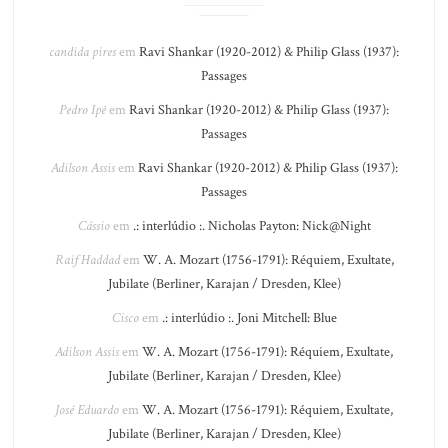
candida pires
em
Ravi Shankar (1920-2012) & Philip Glass (1937):
Passages
Pedro Ipê
em
Ravi Shankar (1920-2012) & Philip Glass (1937):
Passages
Adilson Assis
em
Ravi Shankar (1920-2012) & Philip Glass (1937):
Passages
Cássio
em
.: interlúdio :. Nicholas Payton: Nick@Night
Raif Haddad
em
W. A. Mozart (1756-1791): Réquiem, Exultate,
Jubilate (Berliner, Karajan / Dresden, Klee)
Cisco
em
.: interlúdio :. Joni Mitchell: Blue
Adilson Assis
em
W. A. Mozart (1756-1791): Réquiem, Exultate,
Jubilate (Berliner, Karajan / Dresden, Klee)
José Eduardo
em
W. A. Mozart (1756-1791): Réquiem, Exultate,
Jubilate (Berliner, Karajan / Dresden, Klee)