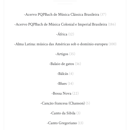
-Acervo PQPBach de Música Clássica Brasileira
(37)
-Acervo PQPBach de Música Colonial e Imperial Brasileira
(186)
-África
(12)
-Alma Latina: música das Américas sob o domínio europeu
(100)
-Artigos
(35)
-Balaio de gatos
(36)
-Bálcãs
(4)
-Blues
(14)
-Bossa Nova
(22)
-Canção francesa (Chanson)
(5)
-Canto da Sibila
(3)
-Canto Gregoriano
(13)