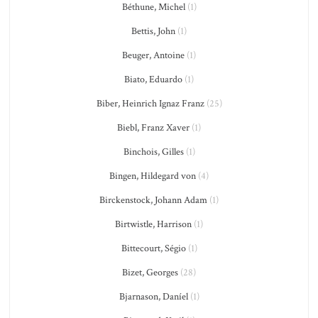
Béthune, Michel
(1)
Bettis, John
(1)
Beuger, Antoine
(1)
Biato, Eduardo
(1)
Biber, Heinrich Ignaz Franz
(25)
Biebl, Franz Xaver
(1)
Binchois, Gilles
(1)
Bingen, Hildegard von
(4)
Birckenstock, Johann Adam
(1)
Birtwistle, Harrison
(1)
Bittecourt, Ségio
(1)
Bizet, Georges
(28)
Bjarnason, Daníel
(1)