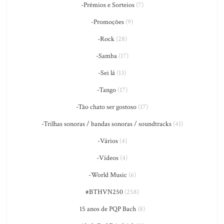
-Prêmios e Sorteios
(7)
-Promoções
(9)
-Rock
(28)
-Samba
(17)
-Sei lá
(13)
-Tango
(17)
-Tão chato ser gostoso
(17)
-Trilhas sonoras / bandas sonoras / soundtracks
(41)
-Vários
(4)
-Vídeos
(4)
-World Music
(6)
#BTHVN250
(258)
15 anos de PQP Bach
(8)