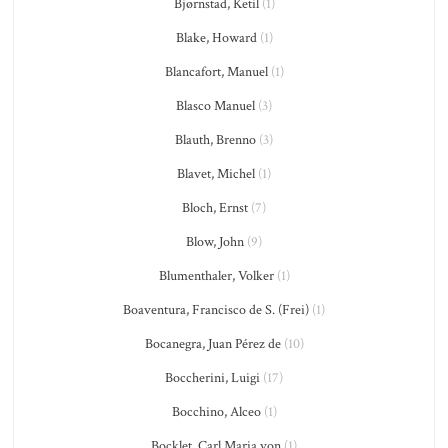
Bjørnstad, Ketil
(1)
Blake, Howard
(1)
Blancafort, Manuel
(1)
Blasco Manuel
(3)
Blauth, Brenno
(3)
Blavet, Michel
(1)
Bloch, Ernst
(7)
Blow, John
(9)
Blumenthaler, Volker
(1)
Boaventura, Francisco de S. (Frei)
(1)
Bocanegra, Juan Pérez de
(10)
Boccherini, Luigi
(17)
Bocchino, Alceo
(1)
Bocklet, Carl Maria von
(1)