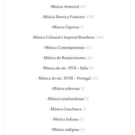
-Música Armorial
(12)
-Música Barroca Francesa
(120)
-Música Cipriota
(1)
-Música Colonial e Imperial Brasileira
(206)
-Música Contemporânea
(42)
-Música do Renascimento
(26)
-Música do séc. XVII – Itália
(3)
-Música do séc. XVIII – Portugal
(20)
-Música eslovena
(1)
-Música estadunidense
(1)
-Música Gauchesca
(1)
-Música Indiana
(2)
-Música indígena
(8)