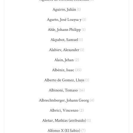
Aguirre, Julián
(1)
Agurto, José Loaysa y
(1)
Ahle, Johann Philipp
(1)
Akpabot, Samuel
(1)
Alabiev, Alexander
(1)
Alain, Jehan
(2)
Albéniz, Isaac
(35)
Alberto de Gomez, Lluys
(1)
Albinoni, Tomaso
(16)
Albrechtsberger, Johann Georg
(4)
Albrici, Vincenzo
(2)
Aleñar, Mathías (atribuido)
(1)
Alfonso X (El Sabio)
(7)