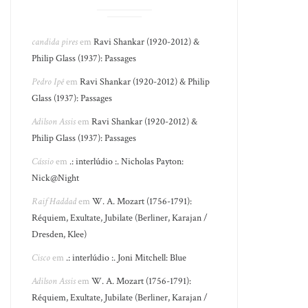
candida pires
em
Ravi Shankar (1920-2012) &
Philip Glass (1937): Passages
Pedro Ipê
em
Ravi Shankar (1920-2012) & Philip
Glass (1937): Passages
Adilson Assis
em
Ravi Shankar (1920-2012) &
Philip Glass (1937): Passages
Cássio
em
.: interlúdio :. Nicholas Payton:
Nick@Night
Raif Haddad
em
W. A. Mozart (1756-1791):
Réquiem, Exultate, Jubilate (Berliner, Karajan /
Dresden, Klee)
Cisco
em
.: interlúdio :. Joni Mitchell: Blue
Adilson Assis
em
W. A. Mozart (1756-1791):
Réquiem, Exultate, Jubilate (Berliner, Karajan /