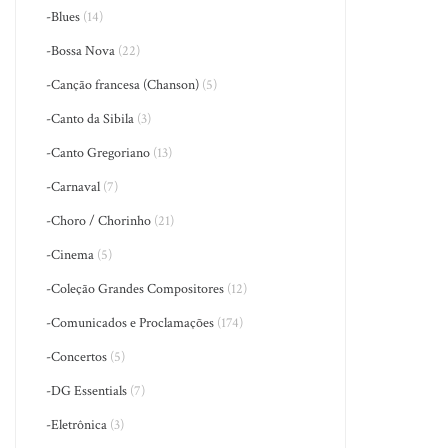
-Blues
(14)
-Bossa Nova
(22)
-Canção francesa (Chanson)
(5)
-Canto da Sibila
(3)
-Canto Gregoriano
(13)
-Carnaval
(7)
-Choro / Chorinho
(21)
-Cinema
(5)
-Coleção Grandes Compositores
(12)
-Comunicados e Proclamações
(174)
-Concertos
(5)
-DG Essentials
(7)
-Eletrônica
(3)