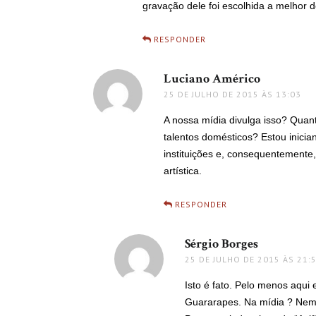
gravação dele foi escolhida a melhor d
RESPONDER
Luciano Américo
disse:
25 DE JULHO DE 2015 ÀS 13:03
A nossa mídia divulga isso? Quan
talentos domésticos? Estou inicia
instituições e, consequentemente
artística.
RESPONDER
Sérgio Borges
disse:
25 DE JULHO DE 2015 ÀS 21:
Isto é fato. Pelo menos aqui 
Guararapes. Na mídia ? Nem u