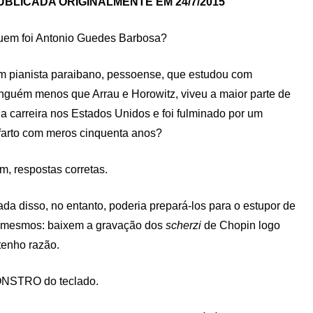
UBLICADA ORIGINALMENTE EM 24/7/2015
em foi Antonio Guedes Barbosa?
 pianista paraibano, pessoense, que estudou com
nguém menos que Arrau e Horowitz, viveu a maior parte de
a carreira nos Estados Unidos e foi fulminado por um
farto com meros cinquenta anos?
m, respostas corretas.
da disso, no entanto, poderia prepará-los para o estupor de
si mesmos: baixem a gravação dos
scherzi
de Chopin logo
tenho razão.
ONSTRO do teclado.