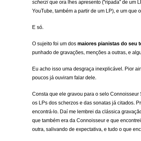
scherzi
que ora lhes apresento (“ripada” de um L
YouTube, também a partir de um LP), e um que o
E só.
O sujeito foi um dos
maiores pianistas
do seu 
punhado de gravações, menções a outras, e algu
Eu acho isso uma desgraça inexplicável. Pior ai
poucos já ouviram falar dele.
Consta que ele gravou para o selo Connoisseur S
os LPs dos scherzos e das sonatas já citados. Pr
encontrá-lo. Daí me lembrei da clássica gravaç
que também era da Connoisseur e que encontrei
outra, salivando de expectativa, e tudo o que en