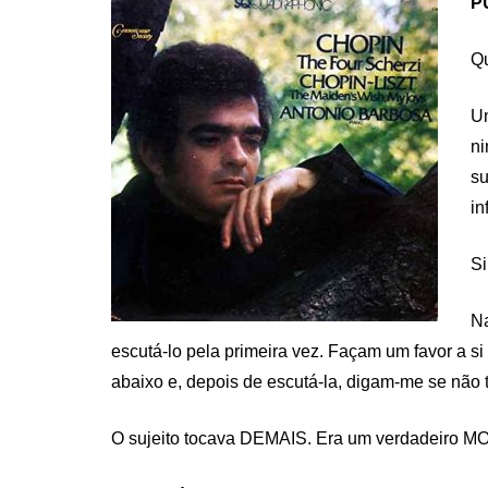
P
Qu
Um
ni
su
in
Si
Na
escutá-lo pela primeira vez. Façam um favor a 
abaixo e, depois de escutá-la, digam-me se não 
O sujeito tocava DEMAIS. Era um verdadeiro M