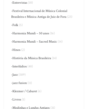
-Entrevistas
(10)
-Festival Internacional de Música Colonial
Brasileira e Música Antiga de Juiz de Fora
(23)
-Folk
(5)
-Harmonia Mundi – 50 anos
(16)
-Harmonia Mundi – Sacred Music
(14)
-Hinos
(2)
-História da Música Brasileira
(14)
-Interlúdios
(48)
-Jazz
(589)
-jazz fusion
(11)
-Klezmer / Cabaret
(6)
-Livros
(1)
-Modinhas e Lundus Antigos
(31)