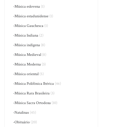
-Música eslovena
(1)
-Música estadunidense
(1)
-Música Gauchesca
(1)
-Música Indiana
(2)
-Música indígena
(8)
-Música Medieval
(8)
-Música Moderna
(3)
-Música oriental
(5)
-Música Polifônica Ibérica
(46)
-Música Rara Brasileira
(3)
-Música Sacra Ortodoxa
(10)
-Natalinas
(45)
-Obituário
(20)