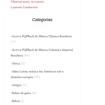
Classical music in concert
Laureate Conductors
Categorias
-Acervo PQPBach de Música Clássica Brasileira
(37)
-Acervo PQPBach de Música Colonial e Imperial
Brasileira
(186)
-África
(12)
-Alma Latina: música das Américas sob o
domínio europeu
(100)
-Artigos
(35)
-Balaio de gatos
(36)
-Bálcãs
(4)