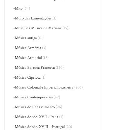
-MPB
(54)
-Muro das Lamentações
(1)
-Museu da Música de Mariana
(15)
-Música antiga
(16)
-Música Armênia
(3)
-Música Armorial
(12)
-Música Barroca Francesa
(120)
-Música Cipriota
(1)
-Música Colonial e Imperial Brasileira
(206)
-Música Contemporânea
(42)
-Música do Renascimento
(26)
-Música do séc. XVII – Itália
(3)
-Música do séc. XVIII – Portugal
(20)