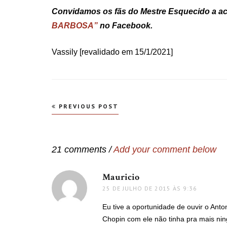
Convidamos os fãs do Mestre Esquecido a 
BARBOSA”
no Facebook.
Vassily [revalidado em 15/1/2021]
Navegação
PREVIOUS POST
de
Post
21 comments /
Add your comment below
Mauricio
disse:
25 DE JULHO DE 2015 ÀS 9:36
Eu tive a oportunidade de ouvir o Ant
Chopin com ele não tinha pra mais ni