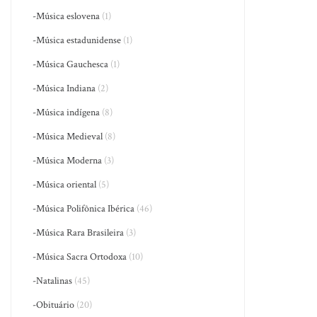
-Música eslovena
(1)
-Música estadunidense
(1)
-Música Gauchesca
(1)
-Música Indiana
(2)
-Música indígena
(8)
-Música Medieval
(8)
-Música Moderna
(3)
-Música oriental
(5)
-Música Polifônica Ibérica
(46)
-Música Rara Brasileira
(3)
-Música Sacra Ortodoxa
(10)
-Natalinas
(45)
-Obituário
(20)