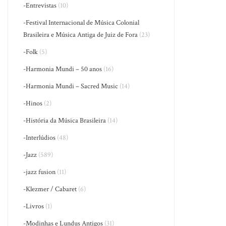
-Entrevistas
(10)
-Festival Internacional de Música Colonial
Brasileira e Música Antiga de Juiz de Fora
(23)
-Folk
(5)
-Harmonia Mundi – 50 anos
(16)
-Harmonia Mundi – Sacred Music
(14)
-Hinos
(2)
-História da Música Brasileira
(14)
-Interlúdios
(48)
-Jazz
(589)
-jazz fusion
(11)
-Klezmer / Cabaret
(6)
-Livros
(1)
-Modinhas e Lundus Antigos
(31)