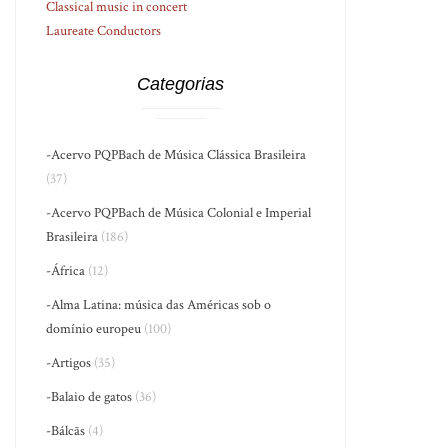
Classical music in concert
Laureate Conductors
Categorias
-Acervo PQPBach de Música Clássica Brasileira
(37)
-Acervo PQPBach de Música Colonial e Imperial
Brasileira
(186)
-África
(12)
-Alma Latina: música das Américas sob o
domínio europeu
(100)
-Artigos
(35)
-Balaio de gatos
(36)
-Bálcãs
(4)