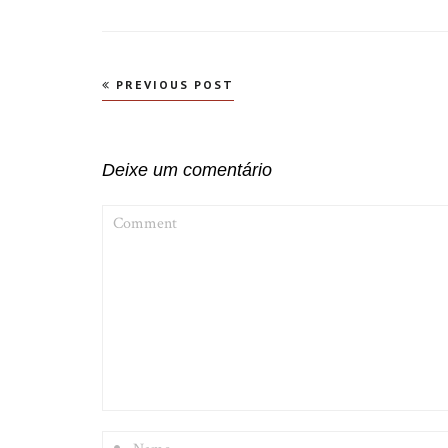
Navegação
PREVIOUS POST
de
Post
Deixe um comentário
COMMENT
NAME