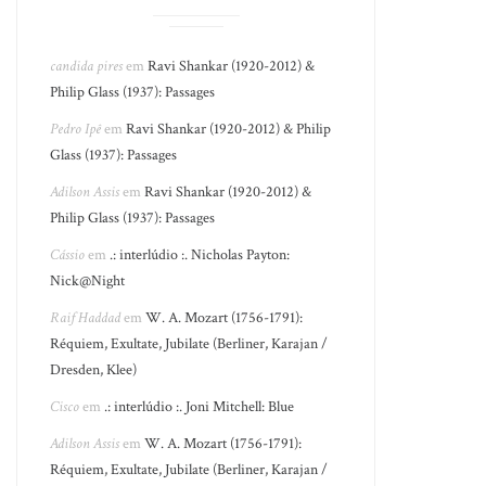
candida pires
em
Ravi Shankar (1920-2012) &
Philip Glass (1937): Passages
Pedro Ipê
em
Ravi Shankar (1920-2012) & Philip
Glass (1937): Passages
Adilson Assis
em
Ravi Shankar (1920-2012) &
Philip Glass (1937): Passages
Cássio
em
.: interlúdio :. Nicholas Payton:
Nick@Night
Raif Haddad
em
W. A. Mozart (1756-1791):
Réquiem, Exultate, Jubilate (Berliner, Karajan /
Dresden, Klee)
Cisco
em
.: interlúdio :. Joni Mitchell: Blue
Adilson Assis
em
W. A. Mozart (1756-1791):
Réquiem, Exultate, Jubilate (Berliner, Karajan /