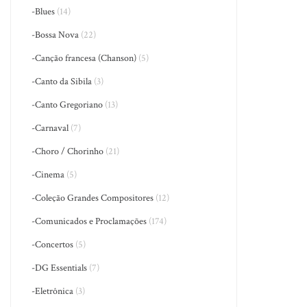
-Blues
(14)
-Bossa Nova
(22)
-Canção francesa (Chanson)
(5)
-Canto da Sibila
(3)
-Canto Gregoriano
(13)
-Carnaval
(7)
-Choro / Chorinho
(21)
-Cinema
(5)
-Coleção Grandes Compositores
(12)
-Comunicados e Proclamações
(174)
-Concertos
(5)
-DG Essentials
(7)
-Eletrônica
(3)