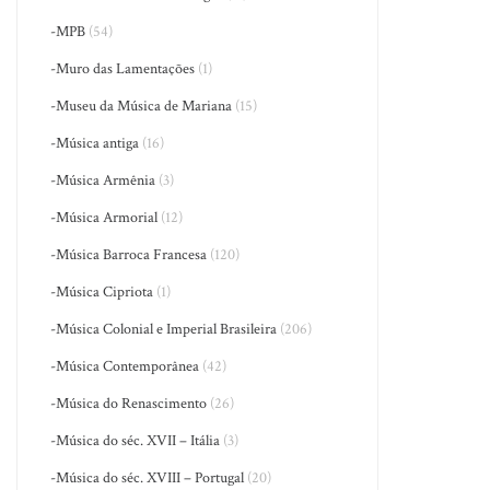
-MPB
(54)
-Muro das Lamentações
(1)
-Museu da Música de Mariana
(15)
-Música antiga
(16)
-Música Armênia
(3)
-Música Armorial
(12)
-Música Barroca Francesa
(120)
-Música Cipriota
(1)
-Música Colonial e Imperial Brasileira
(206)
-Música Contemporânea
(42)
-Música do Renascimento
(26)
-Música do séc. XVII – Itália
(3)
-Música do séc. XVIII – Portugal
(20)