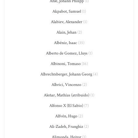
Ahle, Johann Philipp
(1)
Akpabot, Samuel
(1)
Alabiev, Alexander
(1)
Alain, Jehan
(2)
Albéniz, Isaac
(35)
Alberto de Gomez, Lluys
(1)
Albinoni, Tomaso
(16)
Albrechtsberger, Johann Georg
(4)
Albrici, Vincenzo
(2)
Aleñar, Mathías (atribuido)
(1)
Alfonso X (El Sabio)
(7)
Alfvén, Hugo
(2)
Ali-Zadeh, Franghiz
(2)
Alimonda, Heitor
(1)