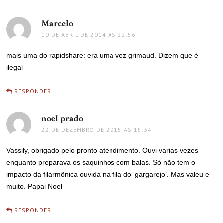
Marcelo
disse:
10 DE ABRIL DE 2014 ÀS 22:56
mais uma do rapidshare: era uma vez grimaud. Dizem que é
ilegal
RESPONDER
noel prado
disse:
22 DE DEZEMBRO DE 2015 ÀS 15:34
Vassily, obrigado pelo pronto atendimento. Ouvi varias vezes
enquanto preparava os saquinhos com balas. Só não tem o
impacto da filarmônica ouvida na fila do ‘gargarejo’. Mas valeu e
muito. Papai Noel
RESPONDER