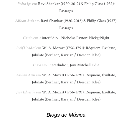
Pedro Ipê
em
Ravi Shankar (1920-2012) & Philip Glass (1937):
Passages
Adilson Assis
em
Ravi Shankar (1920-2012) & Philip Glass (1937):
Passages
Cássio
em
.: interlúdio :. Nicholas Payton: Nick@Night
Raif Haddad
em
W. A. Mozart (1756-1791): Réquiem, Exultate,
Jubilate (Berliner, Karajan / Dresden, Klee)
Cisco
em
.: interlúdio :. Joni Mitchell: Blue
Adilson Assis
em
W. A. Mozart (1756-1791): Réquiem, Exultate,
Jubilate (Berliner, Karajan / Dresden, Klee)
José Eduardo
em
W. A. Mozart (1756-1791): Réquiem, Exultate,
Jubilate (Berliner, Karajan / Dresden, Klee)
Blogs de Música