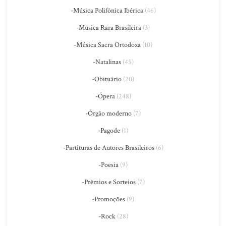
-Música Polifônica Ibérica
(46)
-Música Rara Brasileira
(3)
-Música Sacra Ortodoxa
(10)
-Natalinas
(45)
-Obituário
(20)
-Ópera
(248)
-Órgão moderno
(7)
-Pagode
(1)
-Partituras de Autores Brasileiros
(6)
-Poesia
(9)
-Prêmios e Sorteios
(7)
-Promoções
(9)
-Rock
(28)