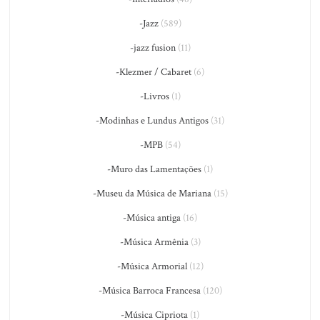
-Jazz
(589)
-jazz fusion
(11)
-Klezmer / Cabaret
(6)
-Livros
(1)
-Modinhas e Lundus Antigos
(31)
-MPB
(54)
-Muro das Lamentações
(1)
-Museu da Música de Mariana
(15)
-Música antiga
(16)
-Música Armênia
(3)
-Música Armorial
(12)
-Música Barroca Francesa
(120)
-Música Cipriota
(1)