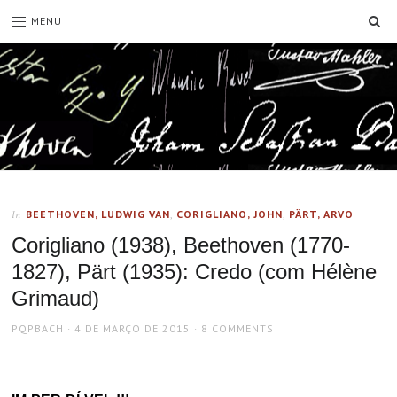
SE
MENU
BEETHOVEN, LUDWIG VAN
,
CORIGLIANO, JOHN
,
PÄRT, ARVO
In
Corigliano (1938), Beethoven (1770-
1827), Pärt (1935): Credo (com Hélène
Grimaud)
AUTHOR
POSTED
PQPBACH
4 DE MARÇO DE 2015
8 COMMENTS
ON