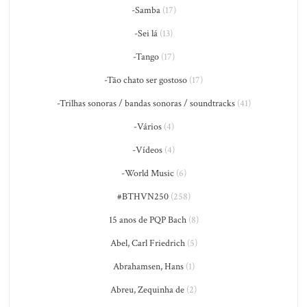
-Samba
(17)
-Sei lá
(13)
-Tango
(17)
-Tão chato ser gostoso
(17)
-Trilhas sonoras / bandas sonoras / soundtracks
(41)
-Vários
(4)
-Vídeos
(4)
-World Music
(6)
#BTHVN250
(258)
15 anos de PQP Bach
(8)
Abel, Carl Friedrich
(5)
Abrahamsen, Hans
(1)
Abreu, Zequinha de
(2)