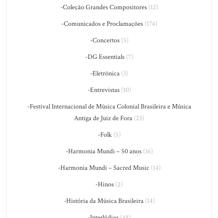
-Coleção Grandes Compositores
(12)
-Comunicados e Proclamações
(174)
-Concertos
(5)
-DG Essentials
(7)
-Eletrônica
(3)
-Entrevistas
(10)
-Festival Internacional de Música Colonial Brasileira e Música
Antiga de Juiz de Fora
(23)
-Folk
(5)
-Harmonia Mundi – 50 anos
(16)
-Harmonia Mundi – Sacred Music
(14)
-Hinos
(2)
-História da Música Brasileira
(14)
-Interlúdios
(48)