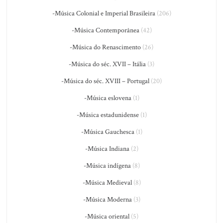
-Música Colonial e Imperial Brasileira
(206)
-Música Contemporânea
(42)
-Música do Renascimento
(26)
-Música do séc. XVII – Itália
(3)
-Música do séc. XVIII – Portugal
(20)
-Música eslovena
(1)
-Música estadunidense
(1)
-Música Gauchesca
(1)
-Música Indiana
(2)
-Música indígena
(8)
-Música Medieval
(8)
-Música Moderna
(3)
-Música oriental
(5)