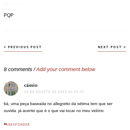
PQP
Navegação
PREVIOUS POST
NEXT POST
de
Post
8 comments /
Add your comment below
cássio
disse:
18 DE AGOSTO DE 2013 ÀS 15:15
bá, uma peça baseada no allegretto da sétima tem que ser
ouvida. já acertei que é o que vai tocar no meu velório.
RESPONDER