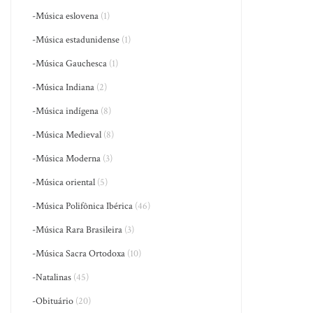
-Música eslovena
(1)
-Música estadunidense
(1)
-Música Gauchesca
(1)
-Música Indiana
(2)
-Música indígena
(8)
-Música Medieval
(8)
-Música Moderna
(3)
-Música oriental
(5)
-Música Polifônica Ibérica
(46)
-Música Rara Brasileira
(3)
-Música Sacra Ortodoxa
(10)
-Natalinas
(45)
-Obituário
(20)