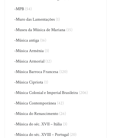
-MPB
(54)
-Muro das Lamentações
(1)
-Museu da Música de Mariana
(15)
-Música antiga
(16)
-Música Armênia
(3)
-Música Armorial
(12)
-Música Barroca Francesa
(120)
-Música Cipriota
(1)
-Música Colonial e Imperial Brasileira
(206)
-Música Contemporânea
(42)
-Música do Renascimento
(26)
-Música do séc. XVII – Itália
(3)
-Música do séc. XVIII – Portugal
(20)