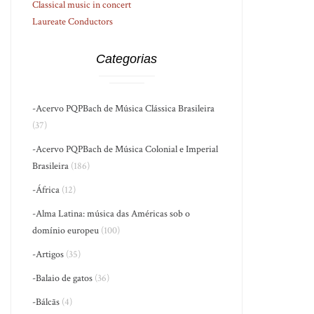
Classical music in concert
Laureate Conductors
Categorias
-Acervo PQPBach de Música Clássica Brasileira
(37)
-Acervo PQPBach de Música Colonial e Imperial
Brasileira
(186)
-África
(12)
-Alma Latina: música das Américas sob o
domínio europeu
(100)
-Artigos
(35)
-Balaio de gatos
(36)
-Bálcãs
(4)