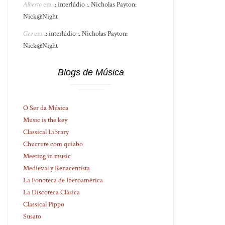
Alberto
em
.: interlúdio :. Nicholas Payton:
Nick@Night
Gee
em
.: interlúdio :. Nicholas Payton:
Nick@Night
Blogs de Música
O Ser da Música
Music is the key
Classical Library
Chucrute com quiabo
Meeting in music
Medieval y Renacentista
La Fonoteca de Iberoamérica
La Discoteca Clásica
Classical Pippo
Susato