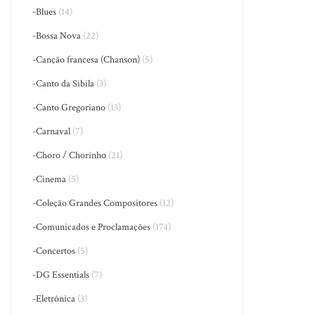
-Blues
(14)
-Bossa Nova
(22)
-Canção francesa (Chanson)
(5)
-Canto da Sibila
(3)
-Canto Gregoriano
(13)
-Carnaval
(7)
-Choro / Chorinho
(21)
-Cinema
(5)
-Coleção Grandes Compositores
(12)
-Comunicados e Proclamações
(174)
-Concertos
(5)
-DG Essentials
(7)
-Eletrônica
(3)