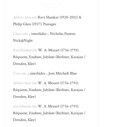
Adilson Assis
em
Ravi Shankar (1920-2012) &
Philip Glass (1937): Passages
Cássio
em
.: interlúdio :. Nicholas Payton:
Nick@Night
Raif Haddad
em
W. A. Mozart (1756-1791):
Réquiem, Exultate, Jubilate (Berliner, Karajan /
Dresden, Klee)
Cisco
em
.: interlúdio :. Joni Mitchell: Blue
Adilson Assis
em
W. A. Mozart (1756-1791):
Réquiem, Exultate, Jubilate (Berliner, Karajan /
Dresden, Klee)
José Eduardo
em
W. A. Mozart (1756-1791):
Réquiem, Exultate, Jubilate (Berliner, Karajan /
Dresden, Klee)