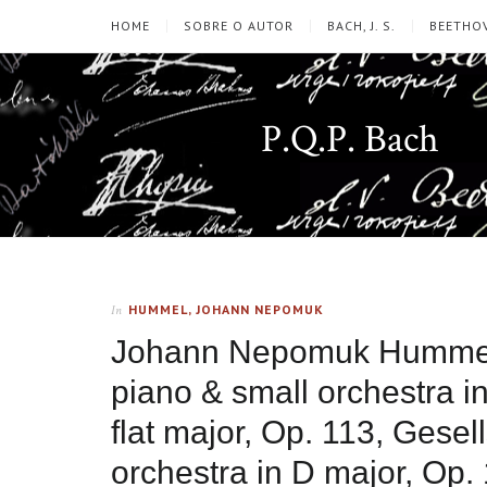
HOME
SOBRE O AUTOR
BACH, J. S.
BEETHOV
P.Q.P. Bach
HUMMEL, JOHANN NEPOMUK
In
Johann Nepomuk Hummel 
piano & small orchestra i
flat major, Op. 113, Gesel
orchestra in D major, Op.