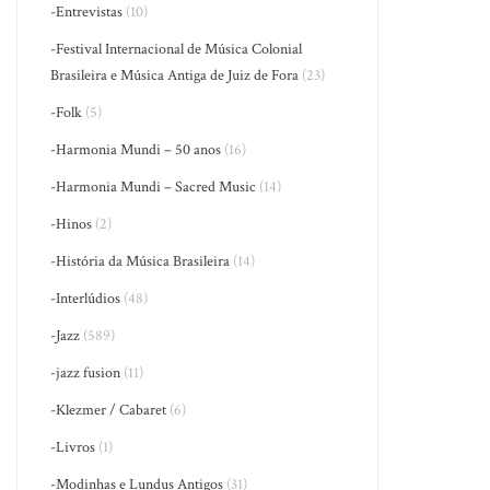
-Entrevistas
(10)
-Festival Internacional de Música Colonial
Brasileira e Música Antiga de Juiz de Fora
(23)
-Folk
(5)
-Harmonia Mundi – 50 anos
(16)
-Harmonia Mundi – Sacred Music
(14)
-Hinos
(2)
-História da Música Brasileira
(14)
-Interlúdios
(48)
-Jazz
(589)
-jazz fusion
(11)
-Klezmer / Cabaret
(6)
-Livros
(1)
-Modinhas e Lundus Antigos
(31)