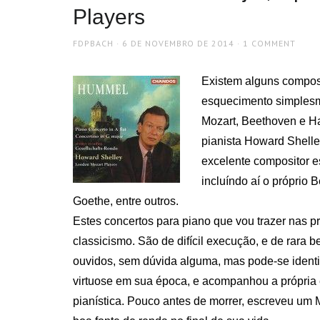
Players
AUTHOR
POSTED
FDPBACH
6 DE NOVEMBRO DE 2014
1 COMMENT
ON
Existem alguns composi
esquecimento simplesm
Mozart, Beethoven e Ha
pianista Howard Shelle
excelente compositor es
incluíndo aí o próprio
Goethe, entre outros.
Estes concertos para piano que vou trazer nas 
classicismo. São de difícil execução, e de rara
ouvidos, sem dúvida alguma, mas pode-se identi
virtuose em sua época, e acompanhou a própria 
pianística. Pouco antes de morrer, escreveu um