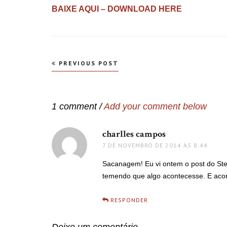
BAIXE AQUI – DOWNLOAD HERE
Navegação
PREVIOUS POST
de
Post
1 comment /
Add your comment below
charlles campos
disse:
7 DE NOVEMBRO DE 2014 ÀS 8:44
Sacanagem! Eu vi ontem o post do Stev
temendo que algo acontecesse. E acon
RESPONDER