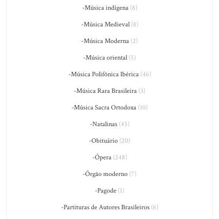
-Música indígena
(8)
-Música Medieval
(8)
-Música Moderna
(2)
-Música oriental
(5)
-Música Polifônica Ibérica
(46)
-Música Rara Brasileira
(3)
-Música Sacra Ortodoxa
(10)
-Natalinas
(45)
-Obituário
(20)
-Ópera
(248)
-Órgão moderno
(7)
-Pagode
(1)
-Partituras de Autores Brasileiros
(6)