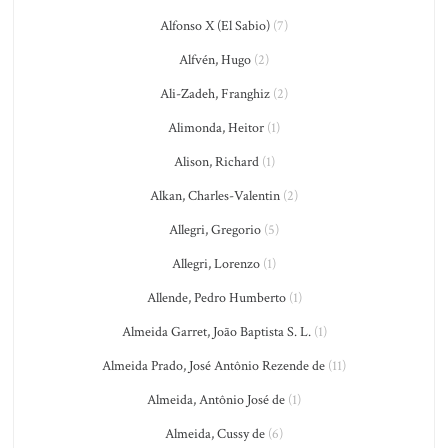
Alfonso X (El Sabio)
(7)
Alfvén, Hugo
(2)
Ali-Zadeh, Franghiz
(2)
Alimonda, Heitor
(1)
Alison, Richard
(1)
Alkan, Charles-Valentin
(2)
Allegri, Gregorio
(5)
Allegri, Lorenzo
(1)
Allende, Pedro Humberto
(1)
Almeida Garret, João Baptista S. L.
(1)
Almeida Prado, José Antônio Rezende de
(11)
Almeida, Antônio José de
(1)
Almeida, Cussy de
(6)