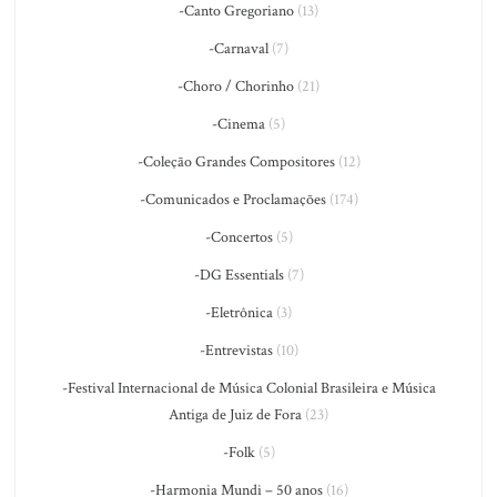
-Canto Gregoriano
(13)
-Carnaval
(7)
-Choro / Chorinho
(21)
-Cinema
(5)
-Coleção Grandes Compositores
(12)
-Comunicados e Proclamações
(174)
-Concertos
(5)
-DG Essentials
(7)
-Eletrônica
(3)
-Entrevistas
(10)
-Festival Internacional de Música Colonial Brasileira e Música
Antiga de Juiz de Fora
(23)
-Folk
(5)
-Harmonia Mundi – 50 anos
(16)