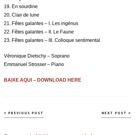
19. En sourdine
20. Clair de lune
21. Fêtes galantes – I. Les ingénus
22. Fêtes galantes – II. Le Faune
23. Fêtes galantes – III. Colloque sentimental
Véronique Dietschy – Soprano
Emmanuel Strosser – Piano
BAIXE AQUI – DOWNLOAD HERE
Navegação
PREVIOUS POST
NEXT POST
de
Post