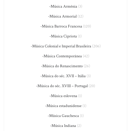
-Música Armênia
(3)
-Música Armorial
(12)
-Música Barroca Francesa
(120)
-Música Cipriota
(1)
-Música Colonial e Imperial Brasileira
(206)
-Música Contemporânea
(42)
-Música do Renascimento
(26)
-Música do séc. XVII – Itália
(3)
-Música do séc. XVIII – Portugal
(20)
-Música eslovena
(1)
-Música estadunidense
(1)
-Música Gauchesca
(1)
-Música Indiana
(2)