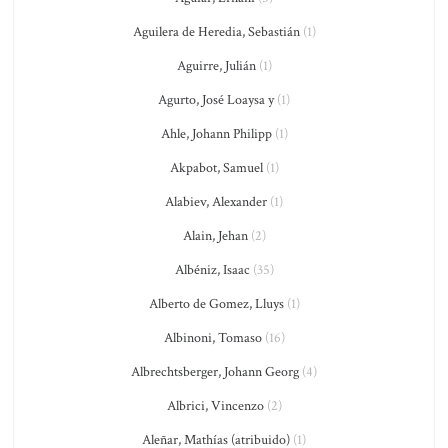
Aguilera de Heredia, Sebastián
(1)
Aguirre, Julián
(1)
Agurto, José Loaysa y
(1)
Ahle, Johann Philipp
(1)
Akpabot, Samuel
(1)
Alabiev, Alexander
(1)
Alain, Jehan
(2)
Albéniz, Isaac
(35)
Alberto de Gomez, Lluys
(1)
Albinoni, Tomaso
(16)
Albrechtsberger, Johann Georg
(4)
Albrici, Vincenzo
(2)
Aleñar, Mathías (atribuido)
(1)