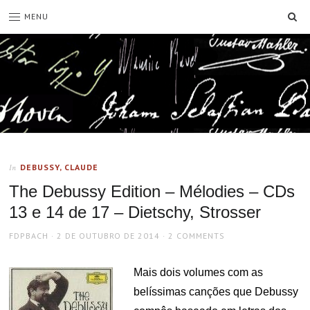
SE
MENU
DEBUSSY, CLAUDE
In
The Debussy Edition – Mélodies – CDs
13 e 14 de 17 – Dietschy, Strosser
AUTHOR
POSTED
FDPBACH
2 DE OUTUBRO DE 2014
2 COMMENTS
ON
Mais dois volumes com as
belíssimas canções que Debussy