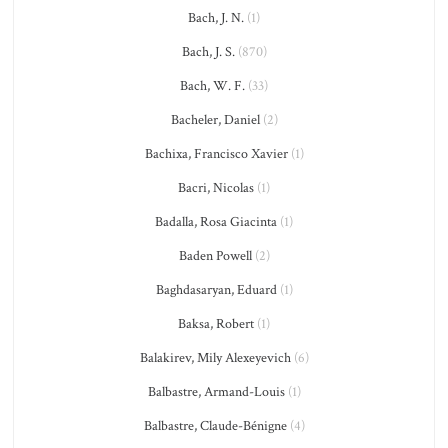
Bach, J. N.
(1)
Bach, J. S.
(870)
Bach, W. F.
(33)
Bacheler, Daniel
(2)
Bachixa, Francisco Xavier
(1)
Bacri, Nicolas
(1)
Badalla, Rosa Giacinta
(1)
Baden Powell
(2)
Baghdasaryan, Eduard
(1)
Baksa, Robert
(1)
Balakirev, Mily Alexeyevich
(6)
Balbastre, Armand-Louis
(1)
Balbastre, Claude-Bénigne
(4)