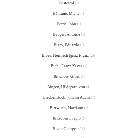
Besteirol
(1)
Béthune, Michel
(1)
Bettis, John
(1)
Beuger, Antoine
(1)
Biato, Eduardo
(1)
Biber, Heinrich Ignaz Franz
(26)
Biebl, Franz Xaver
(1)
Binchois, Gilles
(1)
Bingen, Hildegard von
(4)
Birckenstock, Johann Adam
(1)
Birtwistle, Harrison
(1)
Bittecourt, Ségio
(1)
Bizet, Georges
(28)