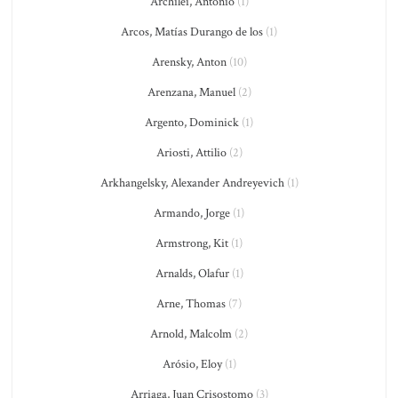
Archilei, Antonio
(1)
Arcos, Matías Durango de los
(1)
Arensky, Anton
(10)
Arenzana, Manuel
(2)
Argento, Dominick
(1)
Ariosti, Attilio
(2)
Arkhangelsky, Alexander Andreyevich
(1)
Armando, Jorge
(1)
Armstrong, Kit
(1)
Arnalds, Olafur
(1)
Arne, Thomas
(7)
Arnold, Malcolm
(2)
Arósio, Eloy
(1)
Arriaga, Juan Crisostomo
(3)