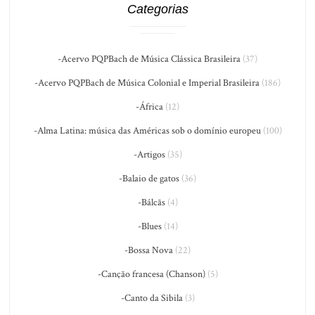
Categorias
-Acervo PQPBach de Música Clássica Brasileira
(37)
-Acervo PQPBach de Música Colonial e Imperial Brasileira
(186)
-África
(12)
-Alma Latina: música das Américas sob o domínio europeu
(100)
-Artigos
(35)
-Balaio de gatos
(36)
-Bálcãs
(4)
-Blues
(14)
-Bossa Nova
(22)
-Canção francesa (Chanson)
(5)
-Canto da Sibila
(3)