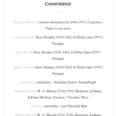
Comentários
Marcelo devoto
em
Dmitri Shostakovich (1906-1975): Canções e
Valsas (coisa rara)
candida pires
em
Ravi Shankar (1920-2012) & Philip Glass (1937):
Passages
Pedro Ipê
em
Ravi Shankar (1920-2012) & Philip Glass (1937):
Passages
Adilson Assis
em
Ravi Shankar (1920-2012) & Philip Glass (1937):
Passages
Cássio
em
.: interlúdio :. Nicholas Payton: Nick@Night
Raif Haddad
em
W. A. Mozart (1756-1791): Réquiem, Exultate,
Jubilate (Berliner, Karajan / Dresden, Klee)
Cisco
em
.: interlúdio :. Joni Mitchell: Blue
Adilson Assis
em
W. A. Mozart (1756-1791): Réquiem, Exultate,