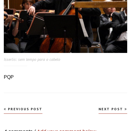
Isserlis: sem tempo para o cabelo
PQP
Navegação
PREVIOUS POST
NEXT POST
de
Post