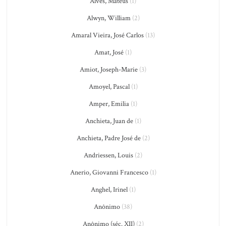
Alves, Mateus
(1)
Alwyn, William
(2)
Amaral Vieira, José Carlos
(13)
Amat, José
(1)
Amiot, Joseph-Marie
(3)
Amoyel, Pascal
(1)
Amper, Emilia
(1)
Anchieta, Juan de
(1)
Anchieta, Padre José de
(2)
Andriessen, Louis
(2)
Anerio, Giovanni Francesco
(1)
Anghel, Irinel
(1)
Anônimo
(38)
Anônimo (séc. XII)
(2)