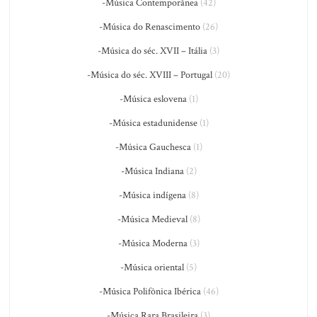
-Música Contemporânea
(42)
-Música do Renascimento
(26)
-Música do séc. XVII – Itália
(3)
-Música do séc. XVIII – Portugal
(20)
-Música eslovena
(1)
-Música estadunidense
(1)
-Música Gauchesca
(1)
-Música Indiana
(2)
-Música indígena
(8)
-Música Medieval
(8)
-Música Moderna
(3)
-Música oriental
(5)
-Música Polifônica Ibérica
(46)
-Música Rara Brasileira
(3)