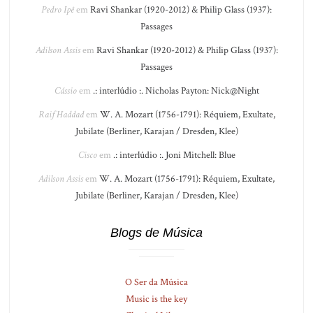
Pedro Ipê
em
Ravi Shankar (1920-2012) & Philip Glass (1937):
Passages
Adilson Assis
em
Ravi Shankar (1920-2012) & Philip Glass (1937):
Passages
Cássio
em
.: interlúdio :. Nicholas Payton: Nick@Night
Raif Haddad
em
W. A. Mozart (1756-1791): Réquiem, Exultate,
Jubilate (Berliner, Karajan / Dresden, Klee)
Cisco
em
.: interlúdio :. Joni Mitchell: Blue
Adilson Assis
em
W. A. Mozart (1756-1791): Réquiem, Exultate,
Jubilate (Berliner, Karajan / Dresden, Klee)
Blogs de Música
O Ser da Música
Music is the key