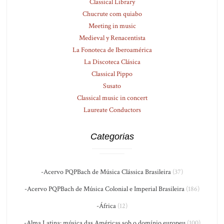
Classical Library
Chucrute com quiabo
Meeting in music
Medieval y Renacentista
La Fonoteca de Iberoamérica
La Discoteca Clásica
Classical Pippo
Susato
Classical music in concert
Laureate Conductors
Categorias
-Acervo PQPBach de Música Clássica Brasileira
(37)
-Acervo PQPBach de Música Colonial e Imperial Brasileira
(186)
-África
(12)
-Alma Latina: música das Américas sob o domínio europeu
(100)