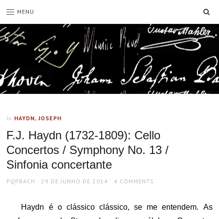
SE
MENU
HAYDN, JOSEPH
In
F.J. Haydn (1732-1809): Cello
Concertos / Symphony No. 13 /
Sinfonia concertante
AUTHOR
POSTED
PQPBACH
29 DE JUNHO DE 2014
4 COMMENTS
ON
Haydn é o clássico clássico, se me entendem. As