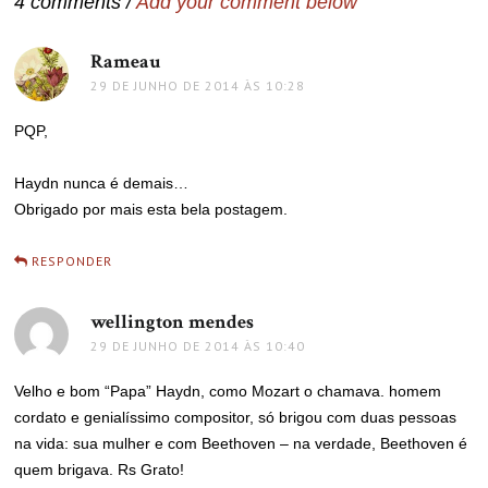
4 comments /
Add your comment below
Rameau
disse:
29 DE JUNHO DE 2014 ÀS 10:28
PQP,
Haydn nunca é demais…
Obrigado por mais esta bela postagem.
RESPONDER
wellington mendes
disse:
29 DE JUNHO DE 2014 ÀS 10:40
Velho e bom “Papa” Haydn, como Mozart o chamava. homem
cordato e genialíssimo compositor, só brigou com duas pessoas
na vida: sua mulher e com Beethoven – na verdade, Beethoven é
quem brigava. Rs Grato!