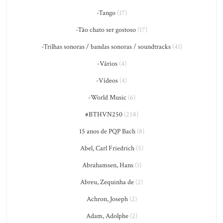
-Tango
(17)
-Tão chato ser gostoso
(17)
-Trilhas sonoras / bandas sonoras / soundtracks
(41)
-Vários
(4)
-Vídeos
(4)
-World Music
(6)
#BTHVN250
(258)
15 anos de PQP Bach
(8)
Abel, Carl Friedrich
(5)
Abrahamsen, Hans
(1)
Abreu, Zequinha de
(2)
Achron, Joseph
(2)
Adam, Adolphe
(2)