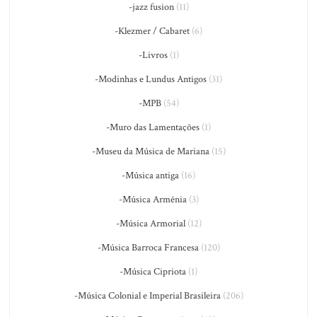
-jazz fusion
(11)
-Klezmer / Cabaret
(6)
-Livros
(1)
-Modinhas e Lundus Antigos
(31)
-MPB
(54)
-Muro das Lamentações
(1)
-Museu da Música de Mariana
(15)
-Música antiga
(16)
-Música Armênia
(3)
-Música Armorial
(12)
-Música Barroca Francesa
(120)
-Música Cipriota
(1)
-Música Colonial e Imperial Brasileira
(206)