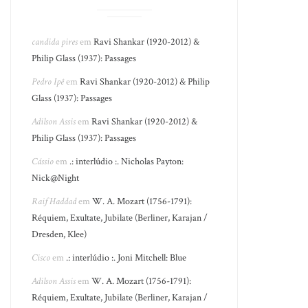
candida pires
em
Ravi Shankar (1920-2012) &
Philip Glass (1937): Passages
Pedro Ipê
em
Ravi Shankar (1920-2012) & Philip
Glass (1937): Passages
Adilson Assis
em
Ravi Shankar (1920-2012) &
Philip Glass (1937): Passages
Cássio
em
.: interlúdio :. Nicholas Payton:
Nick@Night
Raif Haddad
em
W. A. Mozart (1756-1791):
Réquiem, Exultate, Jubilate (Berliner, Karajan /
Dresden, Klee)
Cisco
em
.: interlúdio :. Joni Mitchell: Blue
Adilson Assis
em
W. A. Mozart (1756-1791):
Réquiem, Exultate, Jubilate (Berliner, Karajan /