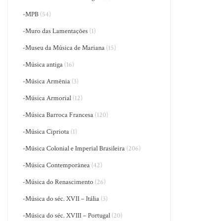
-MPB
(54)
-Muro das Lamentações
(1)
-Museu da Música de Mariana
(15)
-Música antiga
(16)
-Música Armênia
(3)
-Música Armorial
(12)
-Música Barroca Francesa
(120)
-Música Cipriota
(1)
-Música Colonial e Imperial Brasileira
(206)
-Música Contemporânea
(42)
-Música do Renascimento
(26)
-Música do séc. XVII – Itália
(3)
-Música do séc. XVIII – Portugal
(20)