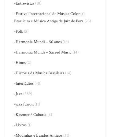
-Entrevistas
(10)
-Festival Internacional de Música Colonial
Brasileira e Música Antiga de Juiz de Fora
(23)
-Folk
(5)
-Harmonia Mundi – 50 anos
(16)
-Harmonia Mundi – Sacred Music
(14)
-Hinos
(2)
-História da Música Brasileira
(14)
-Interlúdios
(48)
-Jazz
(589)
-jazz fusion
(11)
-Klezmer / Cabaret
(6)
-Livros
(1)
-Modinhas e Lundus Antigos
(31)