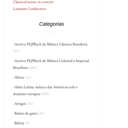
Classical music in concert
Laureate Conductors
Categorias
-Acervo PQPBach de Música Clássica Brasileira
(37)
-Acervo PQPBach de Música Colonial e Imperial
Brasileira
(186)
-África
(12)
-Alma Latina: música das Américas sob o
domínio europeu
(100)
-Artigos
(35)
-Balaio de gatos
(36)
-Bálcãs
(4)