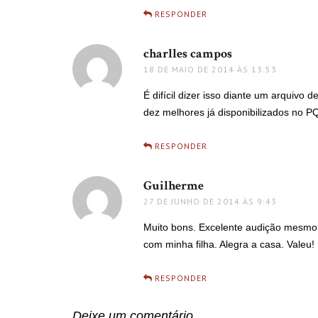
RESPONDER
charlles campos
disse:
18 DE MAIO DE 2014 ÀS 13:53
É difícil dizer isso diante um arquivo
dez melhores já disponibilizados no 
RESPONDER
Guilherme
disse:
27 DE JUNHO DE 2014 ÀS 9:43
Muito bons. Excelente audição mesmo
com minha filha. Alegra a casa. Valeu!
RESPONDER
Deixe um comentário