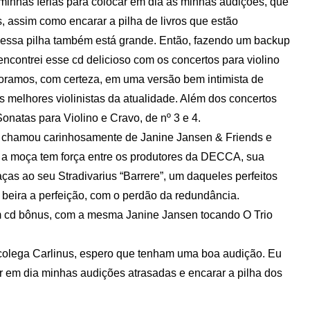
minhas férias para colocar em dia as minhas audições, que
 assim como encarar a pilha de livros que estão
 essa pilha também está grande. Então, fazendo um backup
ncontrei esse cd delicioso com os concertos para violino
oramos, com certeza, em uma versão bem intimista de
 melhores violinistas da atualidade. Além dos concertos
onatas para Violino e Cravo, de nº 3 e 4.
e chamou carinhosamente de Janine Jansen & Friends e
 a moça tem força entre os produtores da DECCA, sua
aças ao seu Stradivarius “Barrere”, um daqueles perfeitos
beira a perfeição, com o perdão da redundância.
m cd bônus, com a mesma Janine Jansen tocando O Trio
colega Carlinus, espero que tenham uma boa audição. Eu
r em dia minhas audições atrasadas e encarar a pilha dos