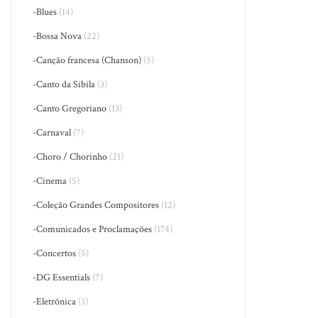
-Blues
(14)
-Bossa Nova
(22)
-Canção francesa (Chanson)
(5)
-Canto da Sibila
(3)
-Canto Gregoriano
(13)
-Carnaval
(7)
-Choro / Chorinho
(21)
-Cinema
(5)
-Coleção Grandes Compositores
(12)
-Comunicados e Proclamações
(174)
-Concertos
(5)
-DG Essentials
(7)
-Eletrônica
(3)