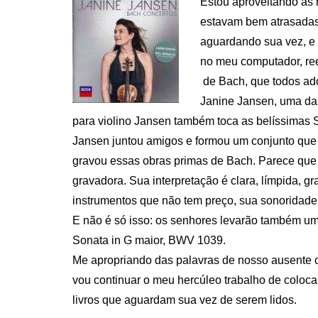
Estou aproveitando as 
estavam bem atrasadas,
aguardando sua vez, e
no meu computador, ree
de Bach, que todos ad
Janine Jansen, uma das
para violino Jansen também toca as belíssimas S
Jansen juntou amigos e formou um conjunto qu
gravou essas obras primas de Bach. Parece que
gravadora. Sua interpretação é clara, límpida, gr
instrumentos que não tem preço, sua sonoridade 
E não é só isso: os senhores levarão também u
Sonata in G maior, BWV 1039.
Me apropriando das palavras de nosso ausente 
vou continuar o meu hercúleo trabalho de coloca
livros que aguardam sua vez de serem lidos.