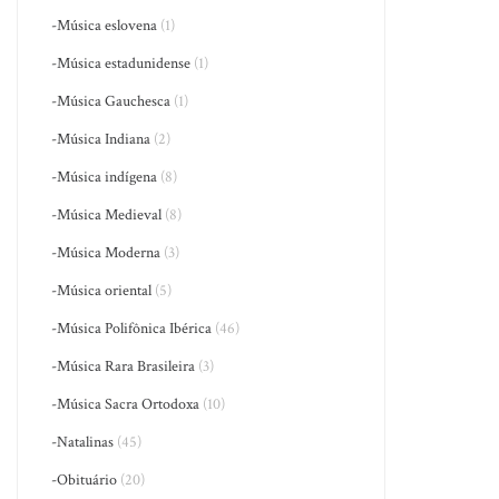
-Música eslovena
(1)
-Música estadunidense
(1)
-Música Gauchesca
(1)
-Música Indiana
(2)
-Música indígena
(8)
-Música Medieval
(8)
-Música Moderna
(3)
-Música oriental
(5)
-Música Polifônica Ibérica
(46)
-Música Rara Brasileira
(3)
-Música Sacra Ortodoxa
(10)
-Natalinas
(45)
-Obituário
(20)