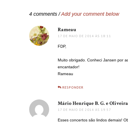
Post
4 comments /
Add your comment below
Rameau
disse:
17 DE MAIO DE 2014 ÀS 18:11
FDP,
Muito obrigado. Conheci Jansen por aqu
encantador!
Rameau
RESPONDER
Mário Henrique B. G. e Oliveira
17 DE MAIO DE 2014 ÀS 19:57
Esses concertos são lindos demais! Ob