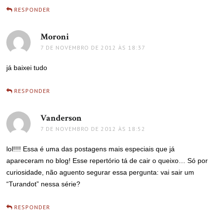
RESPONDER
Moroni
disse:
7 DE NOVEMBRO DE 2012 ÀS 18:37
já baixei tudo
RESPONDER
Vanderson
disse:
7 DE NOVEMBRO DE 2012 ÀS 18:52
lol!!!! Essa é uma das postagens mais especiais que já
apareceram no blog! Esse repertório tá de cair o queixo… Só por
curiosidade, não aguento segurar essa pergunta: vai sair um
“Turandot” nessa série?
RESPONDER