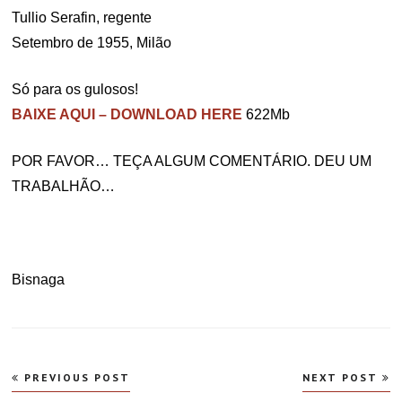
Tullio Serafin, regente
Setembro de 1955, Milão
Só para os gulosos!
BAIXE AQUI – DOWNLOAD HERE
622Mb
POR FAVOR… TEÇA ALGUM COMENTÁRIO. DEU UM
TRABALHÃO…
Bisnaga
Navegação
PREVIOUS POST
NEXT POST
de