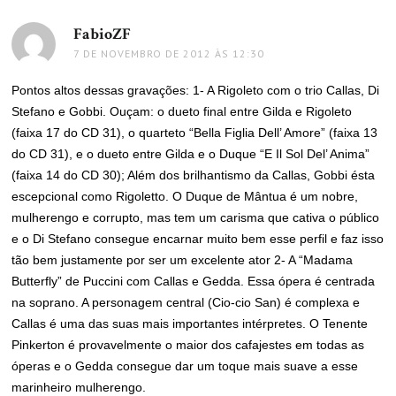
FabioZF
disse:
7 DE NOVEMBRO DE 2012 ÀS 12:30
Pontos altos dessas gravações: 1- A Rigoleto com o trio Callas, Di
Stefano e Gobbi. Ouçam: o dueto final entre Gilda e Rigoleto
(faixa 17 do CD 31), o quarteto “Bella Figlia Dell’ Amore” (faixa 13
do CD 31), e o dueto entre Gilda e o Duque “E Il Sol Del’ Anima”
(faixa 14 do CD 30); Além dos brilhantismo da Callas, Gobbi ésta
escepcional como Rigoletto. O Duque de Mântua é um nobre,
mulherengo e corrupto, mas tem um carisma que cativa o público
e o Di Stefano consegue encarnar muito bem esse perfil e faz isso
tão bem justamente por ser um excelente ator 2- A “Madama
Butterfly” de Puccini com Callas e Gedda. Essa ópera é centrada
na soprano. A personagem central (Cio-cio San) é complexa e
Callas é uma das suas mais importantes intérpretes. O Tenente
Pinkerton é provavelmente o maior dos cafajestes em todas as
óperas e o Gedda consegue dar um toque mais suave a esse
marinheiro mulherengo.