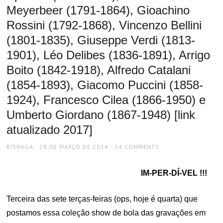
Meyerbeer (1791-1864), Gioachino
Rossini (1792-1868), Vincenzo Bellini
(1801-1835), Giuseppe Verdi (1813-
1901), Léo Delibes (1836-1891), Arrigo
Boito (1842-1918), Alfredo Catalani
(1854-1893), Giacomo Puccini (1858-
1924), Francesco Cilea (1866-1950) e
Umberto Giordano (1867-1948) [link
atualizado 2017]
AUTHOR
POSTED
BISNAGA
28 DE MARÇO DE 2014
14 COMMENTS
ON
IM-PER-DÍ-VEL !!!
Terceira das sete terças-feiras (ops, hoje é quarta) que
postamos essa coleção show de bola das gravações em