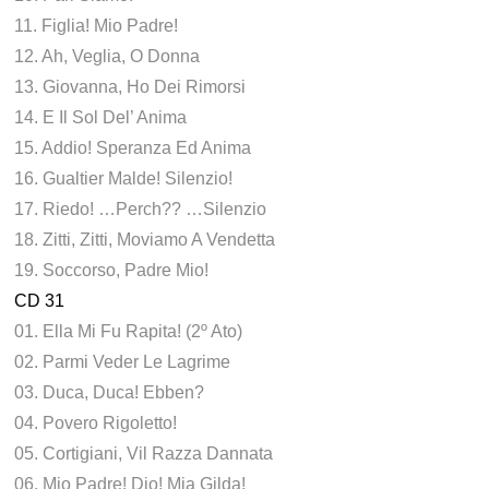
11. Figlia! Mio Padre!
12. Ah, Veglia, O Donna
13. Giovanna, Ho Dei Rimorsi
14. E Il Sol Del’ Anima
15. Addio! Speranza Ed Anima
16. Gualtier Malde! Silenzio!
17. Riedo! …Perch?? …Silenzio
18. Zitti, Zitti, Moviamo A Vendetta
19. Soccorso, Padre Mio!
CD 31
01. Ella Mi Fu Rapita! (2º Ato)
02. Parmi Veder Le Lagrime
03. Duca, Duca! Ebben?
04. Povero Rigoletto!
05. Cortigiani, Vil Razza Dannata
06. Mio Padre! Dio! Mia Gilda!