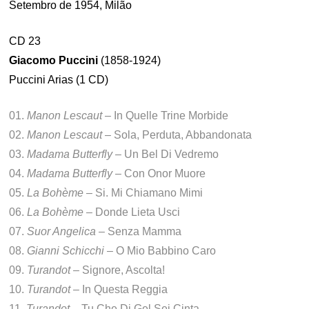
Setembro de 1954, Milão
CD 23
Giacomo Puccini
(1858-1924)
Puccini Arias (1 CD)
01.
Manon Lescaut
– In Quelle Trine Morbide
02.
Manon Lescaut
– Sola, Perduta, Abbandonata
03.
Madama Butterfly
– Un Bel Di Vedremo
04.
Madama Butterfly
– Con Onor Muore
05.
La Bohème
– Si. Mi Chiamano Mimi
06.
La Bohème
– Donde Lieta Usci
07.
Suor Angelica
– Senza Mamma
08.
Gianni Schicchi
– O Mio Babbino Caro
09.
Turandot
– Signore, Ascolta!
10.
Turandot
– In Questa Reggia
11.
Turandot
– Tu Che Di Gel Sei Cinta