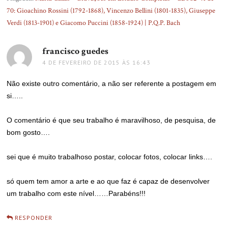
70: Gioachino Rossini (1792-1868), Vincenzo Bellini (1801-1835), Giuseppe
Verdi (1813-1901) e Giacomo Puccini (1858-1924) | P.Q.P. Bach
francisco guedes
disse:
4 DE FEVEREIRO DE 2015 ÀS 16:43
Não existe outro comentário, a não ser referente a postagem em
si…..
O comentário é que seu trabalho é maravilhoso, de pesquisa, de
bom gosto….
sei que é muito trabalhoso postar, colocar fotos, colocar links….
só quem tem amor a arte e ao que faz é capaz de desenvolver
um trabalho com este nível……Parabéns!!!
RESPONDER