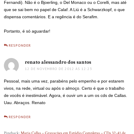
Fernandi). Não é o Bjoerling, o Del Monaco ou o Corelli, mas até
que se sai bem no papel de Calaf. A Liú é a Schwarzkopf, o que
dispensa comentários. E a regência é do Serafim.
Portanto, é só aguardar!
RESPONDER
renato alessandro dos santos
disse:
12 DE NOVEMBRO DE 2012 ÀS 12:23
Pessoal, mais uma vez, parabéns pelo empenho e por estarem
vivos, na rede, virtual ou após o almoço. Certo é que o trabalho
de vocês é inestimável. Agora, é ouvir um a um os cds de Callas.
Uau. Abraços. Renato
RESPONDER
Pingback:
Maria Callas – Gravações em Estúdio Completas – CDs 32-41 de