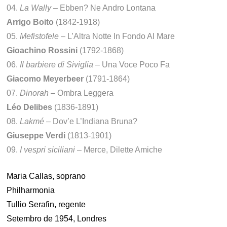
04.
La Wally
– Ebben? Ne Andro Lontana
Arrigo Boito
(1842-1918)
05.
Mefistofele
– L’Altra Notte In Fondo Al Mare
Gioachino Rossini
(1792-1868)
06.
Il barbiere di Siviglia
– Una Voce Poco Fa
Giacomo Meyerbeer
(1791-1864)
07.
Dinorah
– Ombra Leggera
Léo Delibes
(1836-1891)
08.
Lakmé
– Dov’e L’Indiana Bruna?
Giuseppe Verdi
(1813-1901)
09.
I vespri siciliani
– Merce, Dilette Amiche
Maria Callas, soprano
Philharmonia
Tullio Serafin, regente
Setembro de 1954, Londres