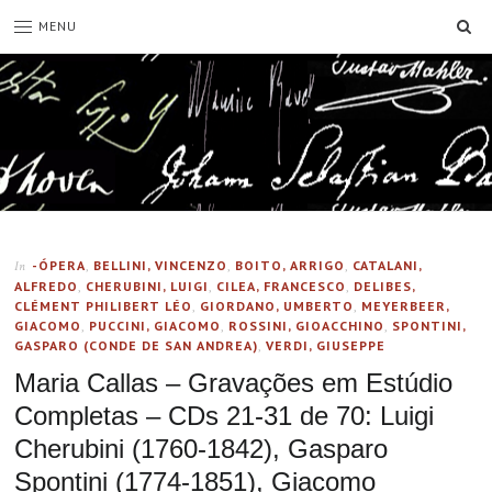
SE
MENU
-ÓPERA
,
BELLINI, VINCENZO
,
BOITO, ARRIGO
,
CATALANI,
In
ALFREDO
,
CHERUBINI, LUIGI
,
CILEA, FRANCESCO
,
DELIBES,
CLÉMENT PHILIBERT LÉO
,
GIORDANO, UMBERTO
,
MEYERBEER,
GIACOMO
,
PUCCINI, GIACOMO
,
ROSSINI, GIOACCHINO
,
SPONTINI,
GASPARO (CONDE DE SAN ANDREA)
,
VERDI, GIUSEPPE
Maria Callas – Gravações em Estúdio
Completas – CDs 21-31 de 70: Luigi
Cherubini (1760-1842), Gasparo
Spontini (1774-1851), Giacomo