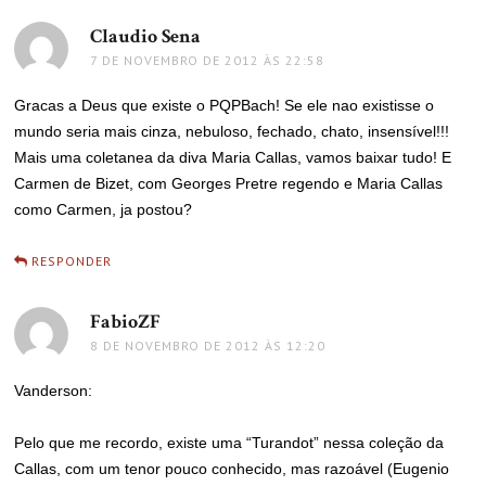
Claudio Sena
disse:
7 DE NOVEMBRO DE 2012 ÀS 22:58
Gracas a Deus que existe o PQPBach! Se ele nao existisse o
mundo seria mais cinza, nebuloso, fechado, chato, insensível!!!
Mais uma coletanea da diva Maria Callas, vamos baixar tudo! E
Carmen de Bizet, com Georges Pretre regendo e Maria Callas
como Carmen, ja postou?
RESPONDER
FabioZF
disse:
8 DE NOVEMBRO DE 2012 ÀS 12:20
Vanderson:
Pelo que me recordo, existe uma “Turandot” nessa coleção da
Callas, com um tenor pouco conhecido, mas razoável (Eugenio