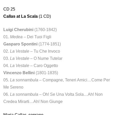
CD 25
Callas at La Scala
(1 CD)
Luigi Cherubini
(1760-1842)
01.
Medea
– Dei Tuoi Figli
Gasparo Spontini
(1774-1851)
02.
La Vestale
– Tu Che Invoco
03.
La Vestale
– O Nume Tutelar
04.
La Vestale
– Caro Oggetto
Vincenzo Bellini
(1801-1835)
05.
La sonnambula
– Compagne, Teneri Amici…Come Per
Me Sereno
06.
La sonnambula
– Oh! Se Una Volta Sola…Ah! Non
Credea Mirarti…Ah! Non Giunge
Maria Callas, soprano