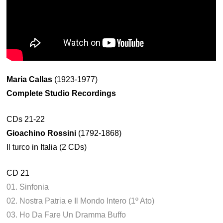
Maria Callas
(1923-1977)
Complete Studio Recordings
CDs 21-22
Gioachino Rossini
(1792-1868)
Il turco in Italia (2 CDs)
CD 21
01. Sinfonia
02. Nostra Patria e Il Mondo Intero (1º Ato)
03. Ho Da Fare Un Dramma Buffo