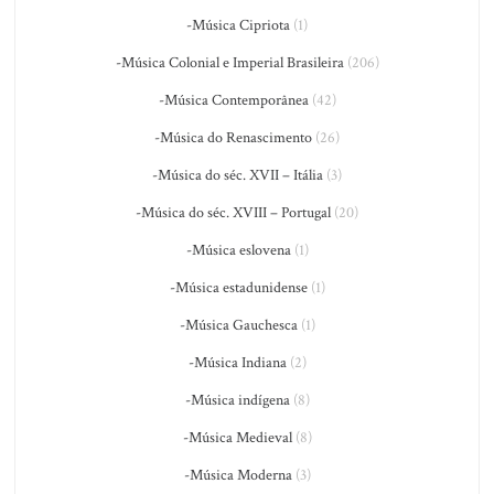
-Música Cipriota
(1)
-Música Colonial e Imperial Brasileira
(206)
-Música Contemporânea
(42)
-Música do Renascimento
(26)
-Música do séc. XVII – Itália
(3)
-Música do séc. XVIII – Portugal
(20)
-Música eslovena
(1)
-Música estadunidense
(1)
-Música Gauchesca
(1)
-Música Indiana
(2)
-Música indígena
(8)
-Música Medieval
(8)
-Música Moderna
(3)