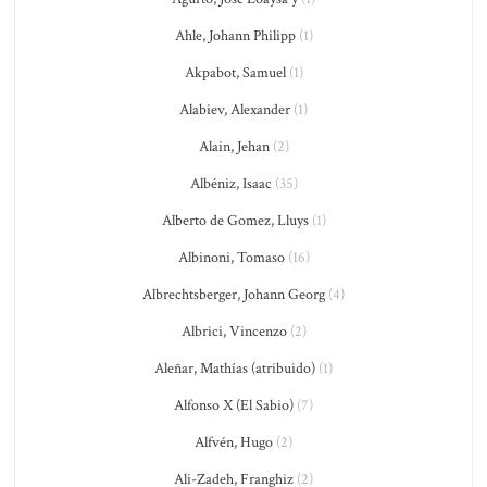
Ahle, Johann Philipp
(1)
Akpabot, Samuel
(1)
Alabiev, Alexander
(1)
Alain, Jehan
(2)
Albéniz, Isaac
(35)
Alberto de Gomez, Lluys
(1)
Albinoni, Tomaso
(16)
Albrechtsberger, Johann Georg
(4)
Albrici, Vincenzo
(2)
Aleñar, Mathías (atribuido)
(1)
Alfonso X (El Sabio)
(7)
Alfvén, Hugo
(2)
Ali-Zadeh, Franghiz
(2)