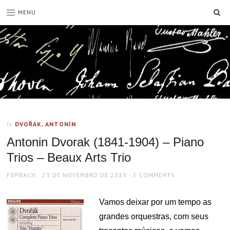
SE
MENU
DVOŘÁK, ANTONÍN
In
Antonin Dvorak (1841-1904) – Piano
Trios – Beaux Arts Trio
AUTHOR
POSTED
FDPBACH
23 DE NOVEMBRO DE 2013
5 COMMENTS
ON
Vamos deixar por um tempo as
grandes orquestras, com seus