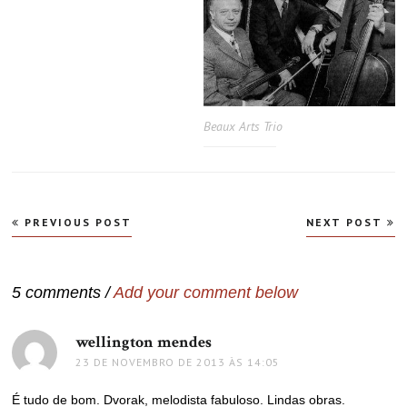
Beaux Arts Trio
Navegação
PREVIOUS POST
NEXT POST
de
Post
5 comments /
Add your comment below
wellington mendes
disse:
23 DE NOVEMBRO DE 2013 ÀS 14:05
É tudo de bom. Dvorak, melodista fabuloso. Lindas obras.