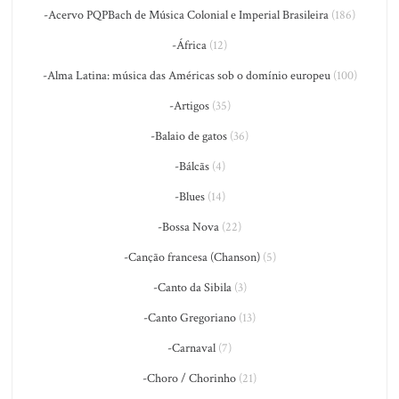
-Acervo PQPBach de Música Colonial e Imperial Brasileira
(186)
-África
(12)
-Alma Latina: música das Américas sob o domínio europeu
(100)
-Artigos
(35)
-Balaio de gatos
(36)
-Bálcãs
(4)
-Blues
(14)
-Bossa Nova
(22)
-Canção francesa (Chanson)
(5)
-Canto da Sibila
(3)
-Canto Gregoriano
(13)
-Carnaval
(7)
-Choro / Chorinho
(21)