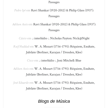
Passages
Pedro Ipê
em
Ravi Shankar (1920-2012) & Philip Glass (1937):
Passages
Adilson Assis
em
Ravi Shankar (1920-2012) & Philip Glass (1937):
Passages
Cássio
em
.: interlúdio :. Nicholas Payton: Nick@Night
Raif Haddad
em
W. A. Mozart (1756-1791): Réquiem, Exultate,
Jubilate (Berliner, Karajan / Dresden, Klee)
Cisco
em
.: interlúdio :. Joni Mitchell: Blue
Adilson Assis
em
W. A. Mozart (1756-1791): Réquiem, Exultate,
Jubilate (Berliner, Karajan / Dresden, Klee)
José Eduardo
em
W. A. Mozart (1756-1791): Réquiem, Exultate,
Jubilate (Berliner, Karajan / Dresden, Klee)
Blogs de Música