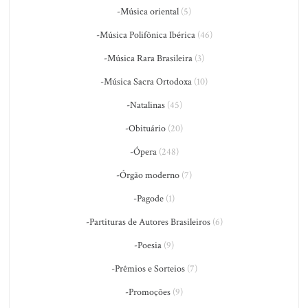
-Música oriental
(5)
-Música Polifônica Ibérica
(46)
-Música Rara Brasileira
(3)
-Música Sacra Ortodoxa
(10)
-Natalinas
(45)
-Obituário
(20)
-Ópera
(248)
-Órgão moderno
(7)
-Pagode
(1)
-Partituras de Autores Brasileiros
(6)
-Poesia
(9)
-Prêmios e Sorteios
(7)
-Promoções
(9)