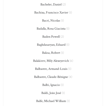
Bacheler, Daniel
(2)
Bachixa, Francisco Xavier
(1)
Bacri, Nicolas
(1)
Badalla, Rosa Giacinta
(1)
Baden Powell
(2)
Baghdasaryan, Eduard
(1)
Baksa, Robert
(1)
Balakirev, Mily Alexeyevich
(6)
Balbastre, Armand-Louis
(1)
Balbastre, Claude-Bénigne
(4)
Balbi, Ignacio
(1)
Baldi, João José
(1)
Balfe, Michael William
(1)