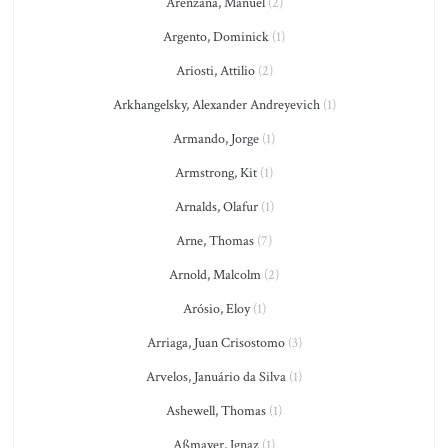
Arenzana, Manuel
(2)
Argento, Dominick
(1)
Ariosti, Attilio
(2)
Arkhangelsky, Alexander Andreyevich
(1)
Armando, Jorge
(1)
Armstrong, Kit
(1)
Arnalds, Olafur
(1)
Arne, Thomas
(7)
Arnold, Malcolm
(2)
Arósio, Eloy
(1)
Arriaga, Juan Crisostomo
(3)
Arvelos, Januário da Silva
(1)
Ashewell, Thomas
(1)
Aßmayer, Ignaz
(1)