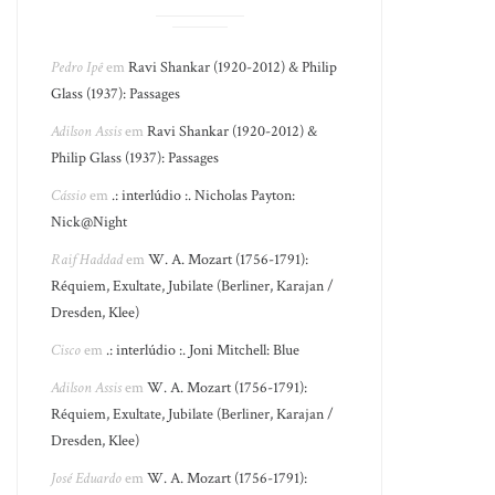
Pedro Ipê
em
Ravi Shankar (1920-2012) & Philip
Glass (1937): Passages
Adilson Assis
em
Ravi Shankar (1920-2012) &
Philip Glass (1937): Passages
Cássio
em
.: interlúdio :. Nicholas Payton:
Nick@Night
Raif Haddad
em
W. A. Mozart (1756-1791):
Réquiem, Exultate, Jubilate (Berliner, Karajan /
Dresden, Klee)
Cisco
em
.: interlúdio :. Joni Mitchell: Blue
Adilson Assis
em
W. A. Mozart (1756-1791):
Réquiem, Exultate, Jubilate (Berliner, Karajan /
Dresden, Klee)
José Eduardo
em
W. A. Mozart (1756-1791):