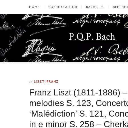
HOME
SOBRE O AUTOR
BACH, J. S.
BEETHOV
P.Q.P. Bach
LISZT, FRANZ
In
Franz Liszt (1811-1886) 
melodies S. 123, Concerto
‘Malédiction’ S. 121, Con
in e minor S. 258 – Cher