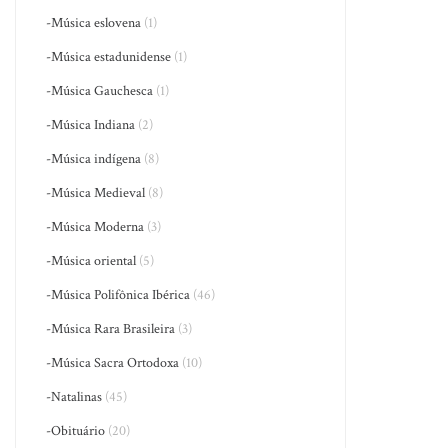
-Música eslovena
(1)
-Música estadunidense
(1)
-Música Gauchesca
(1)
-Música Indiana
(2)
-Música indígena
(8)
-Música Medieval
(8)
-Música Moderna
(3)
-Música oriental
(5)
-Música Polifônica Ibérica
(46)
-Música Rara Brasileira
(3)
-Música Sacra Ortodoxa
(10)
-Natalinas
(45)
-Obituário
(20)