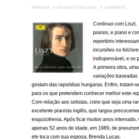
AUTHOR
POSTED
FDPBACH
4 DE AGOSTO DE 2013
4 COMMENTS
ON
Continuo com Liszt, 
pianos, e piano e co
repertório interessa
incursões no folclor
indispensável, e os 
A primeira obra, uma
variações baseadas 
gostam das rapsódias hungaras. Enfim, tratam-s
para os que pretendem conhecer melhor este reper
Com relação aos solistas, creio que seja uma 
excelente pianista inglês, que largou precoceme
esquizofrenia. Após ficar muitos anos internado,
apenas 52 anos de idade, em 1989, de pneumoni
ele toca com sua esposa, Brenda Lucas.