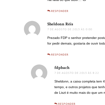
RESPONDER
Sheldonn Rêis
disse:
7 DE AGOSTO DE 2013 ÀS 0:00
Prezado FDP o senhor pretender postar
for pedir demais, gostaria de ouvir t
RESPONDER
fdpbach
disse:
7 DE AGOSTO DE 2013 ÀS 8:22
Sheldonn, a caixa completa tem 4
tempo, e outros projetos que ten
de Liszt é muito mais do que um 
RESPONDER