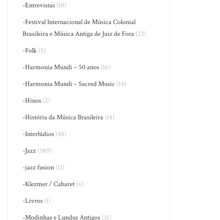
-Entrevistas
(10)
-Festival Internacional de Música Colonial
Brasileira e Música Antiga de Juiz de Fora
(23)
-Folk
(5)
-Harmonia Mundi – 50 anos
(16)
-Harmonia Mundi – Sacred Music
(14)
-Hinos
(2)
-História da Música Brasileira
(14)
-Interlúdios
(48)
-Jazz
(589)
-jazz fusion
(11)
-Klezmer / Cabaret
(6)
-Livros
(1)
-Modinhas e Lundus Antigos
(31)