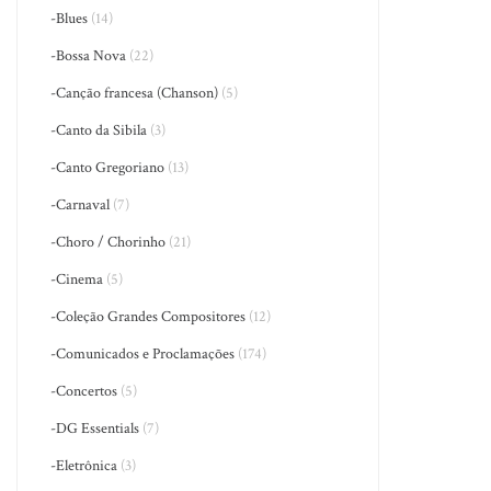
-Blues
(14)
-Bossa Nova
(22)
-Canção francesa (Chanson)
(5)
-Canto da Sibila
(3)
-Canto Gregoriano
(13)
-Carnaval
(7)
-Choro / Chorinho
(21)
-Cinema
(5)
-Coleção Grandes Compositores
(12)
-Comunicados e Proclamações
(174)
-Concertos
(5)
-DG Essentials
(7)
-Eletrônica
(3)