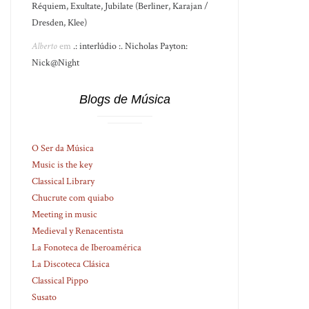
Réquiem, Exultate, Jubilate (Berliner, Karajan /
Dresden, Klee)
Alberto
em
.: interlúdio :. Nicholas Payton:
Nick@Night
Blogs de Música
O Ser da Música
Music is the key
Classical Library
Chucrute com quiabo
Meeting in music
Medieval y Renacentista
La Fonoteca de Iberoamérica
La Discoteca Clásica
Classical Pippo
Susato