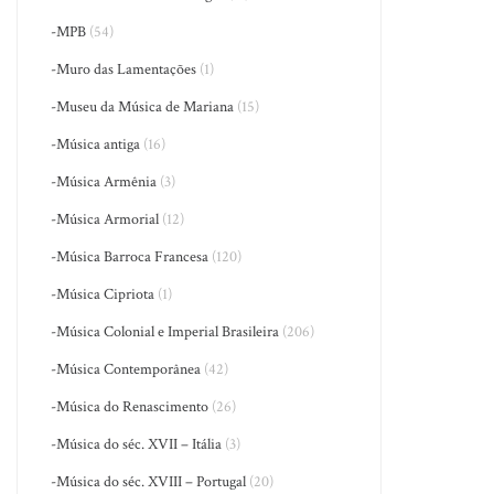
-MPB
(54)
-Muro das Lamentações
(1)
-Museu da Música de Mariana
(15)
-Música antiga
(16)
-Música Armênia
(3)
-Música Armorial
(12)
-Música Barroca Francesa
(120)
-Música Cipriota
(1)
-Música Colonial e Imperial Brasileira
(206)
-Música Contemporânea
(42)
-Música do Renascimento
(26)
-Música do séc. XVII – Itália
(3)
-Música do séc. XVIII – Portugal
(20)