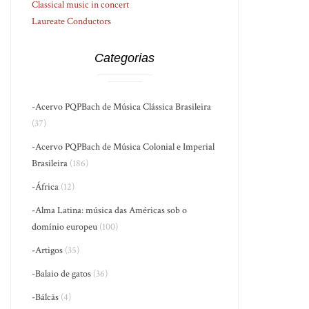
Classical music in concert
Laureate Conductors
Categorias
-Acervo PQPBach de Música Clássica Brasileira
(37)
-Acervo PQPBach de Música Colonial e Imperial
Brasileira
(186)
-África
(12)
-Alma Latina: música das Américas sob o
domínio europeu
(100)
-Artigos
(35)
-Balaio de gatos
(36)
-Bálcãs
(4)