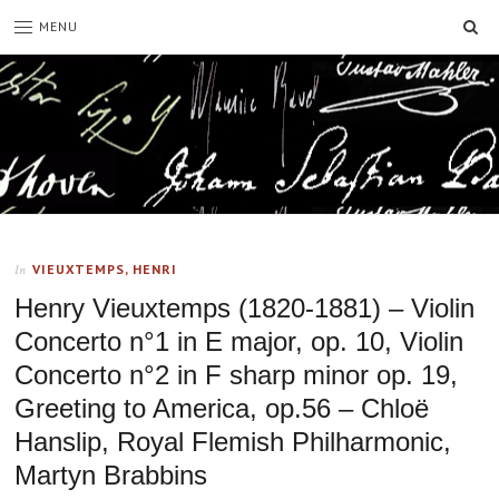
SE
MENU
VIEUXTEMPS, HENRI
In
Henry Vieuxtemps (1820-1881) – Violin
Concerto n°1 in E major, op. 10, Violin
Concerto n°2 in F sharp minor op. 19,
Greeting to America, op.56 – Chloë
Hanslip, Royal Flemish Philharmonic,
Martyn Brabbins