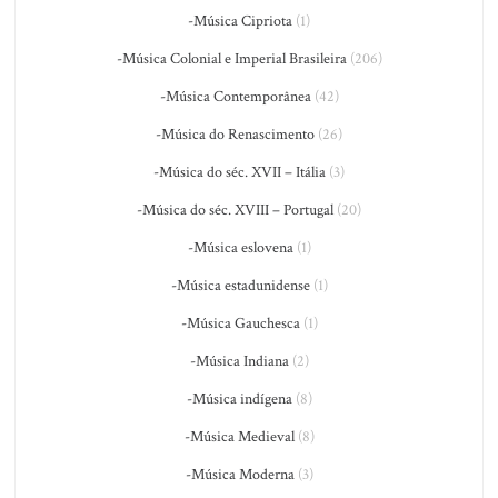
-Música Cipriota
(1)
-Música Colonial e Imperial Brasileira
(206)
-Música Contemporânea
(42)
-Música do Renascimento
(26)
-Música do séc. XVII – Itália
(3)
-Música do séc. XVIII – Portugal
(20)
-Música eslovena
(1)
-Música estadunidense
(1)
-Música Gauchesca
(1)
-Música Indiana
(2)
-Música indígena
(8)
-Música Medieval
(8)
-Música Moderna
(3)