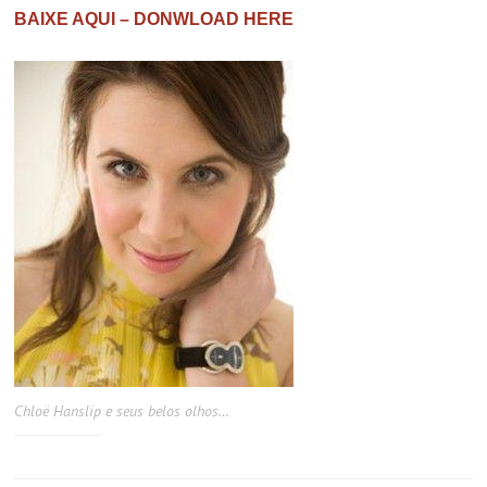
BAIXE AQUI – DONWLOAD HERE
Chloë Hanslip e seus belos olhos…