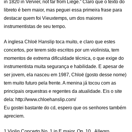
in 1820 in Vervier, not far from Liége.” Claro que o texto do
libreto é bem maior, mas peguei essa primeira frase para
destacar quem foi Vieuxtemps, um dos maiores
instrumentistas de seu tempo.
A inglesa Chloë Hanslip toca muito, e claro que estes
concertos, por terem sido escritos por um violinista, tem
momentos de extrema dificuldade técnica, o que exige do
instrumentista muita segurança e habilidade. E apesar de
ser jovem, ela nasceu em 1987, Chloë (gosto desse nome)
tem muito futuro pela frente. A menina já tocou com as
principais orquestras e regentes da atualidade. Eis o site
dela: http://www.chloehanslip.com/
Eu gostei bastante do cd, espero que os senhores também
apreciem.
1 Violin Concerto No. 1 in E major, Op. 10_ Allegro