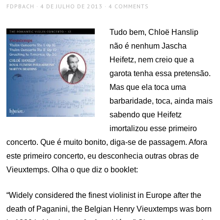
AUTHOR
POSTED
FDPBACH
4 DE JULHO DE 2013
4 COMMENTS
ON
Tudo bem, Chloë Hanslip
não é nenhum Jascha
Heifetz, nem creio que a
garota tenha essa pretensão.
Mas que ela toca uma
barbaridade, toca, ainda mais
sabendo que Heifetz
imortalizou esse primeiro
concerto. Que é muito bonito, diga-se de passagem. Afora
este primeiro concerto, eu desconhecia outras obras de
Vieuxtemps. Olha o que diz o booklet:
“Widely considered the finest violinist in Europe after the
death of Paganini, the Belgian Henry Vieuxtemps was born