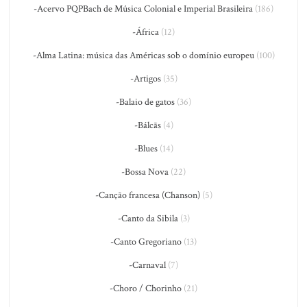
-Acervo PQPBach de Música Colonial e Imperial Brasileira
(186)
-África
(12)
-Alma Latina: música das Américas sob o domínio europeu
(100)
-Artigos
(35)
-Balaio de gatos
(36)
-Bálcãs
(4)
-Blues
(14)
-Bossa Nova
(22)
-Canção francesa (Chanson)
(5)
-Canto da Sibila
(3)
-Canto Gregoriano
(13)
-Carnaval
(7)
-Choro / Chorinho
(21)