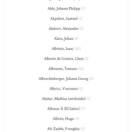
Ahle, Johann Philipp
(1)
Akpabot, Samuel
(1)
Alabiev, Alexander
(1)
Alain, Jehan
(2)
Albéniz, Isaac
(35)
Alberto de Gomez, Lluys
(1)
Albinoni, Tomaso
(16)
Albrechtsberger, Johann Georg
(4)
Albrici, Vincenzo
(2)
Aleñar, Mathías (atribuido)
(1)
Alfonso X (El Sabio)
(7)
Alfvén, Hugo
(2)
Ali-Zadeh, Franghiz
(2)