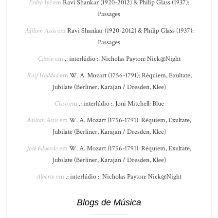
Pedro Ipê
em
Ravi Shankar (1920-2012) & Philip Glass (1937):
Passages
Adilson Assis
em
Ravi Shankar (1920-2012) & Philip Glass (1937):
Passages
Cássio
em
.: interlúdio :. Nicholas Payton: Nick@Night
Raif Haddad
em
W. A. Mozart (1756-1791): Réquiem, Exultate,
Jubilate (Berliner, Karajan / Dresden, Klee)
Cisco
em
.: interlúdio :. Joni Mitchell: Blue
Adilson Assis
em
W. A. Mozart (1756-1791): Réquiem, Exultate,
Jubilate (Berliner, Karajan / Dresden, Klee)
José Eduardo
em
W. A. Mozart (1756-1791): Réquiem, Exultate,
Jubilate (Berliner, Karajan / Dresden, Klee)
Alberto
em
.: interlúdio :. Nicholas Payton: Nick@Night
Blogs de Música