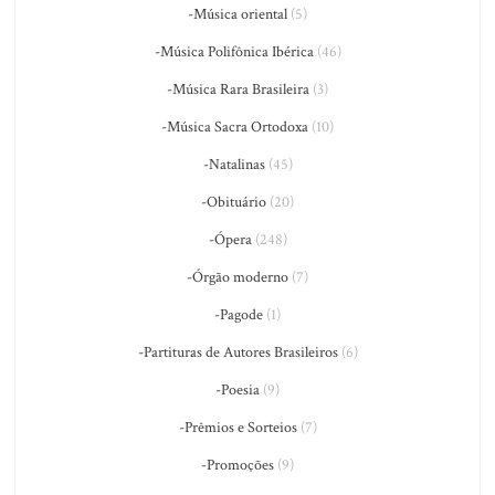
-Música oriental
(5)
-Música Polifônica Ibérica
(46)
-Música Rara Brasileira
(3)
-Música Sacra Ortodoxa
(10)
-Natalinas
(45)
-Obituário
(20)
-Ópera
(248)
-Órgão moderno
(7)
-Pagode
(1)
-Partituras de Autores Brasileiros
(6)
-Poesia
(9)
-Prêmios e Sorteios
(7)
-Promoções
(9)