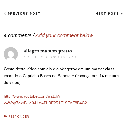
Navegação
PREVIOUS POST
NEXT POST
de
Post
4 comments /
Add your comment below
allegro ma non presto
disse:
4 DE JULHO DE 2013 ÀS 17:53
Gosto deste vídeo com ela e o Vengerov em um master class
tocando o Capricho Basco de Sarasate (começa aos 14 minutos
do vídeo):
http://www.youtube.com/watch?
v=Wpp7oxrBUq0&list=PLBE251F19FAF8B4C2
RESPONDER