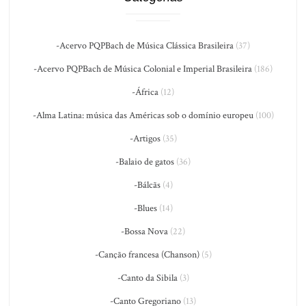
-Acervo PQPBach de Música Clássica Brasileira
(37)
-Acervo PQPBach de Música Colonial e Imperial Brasileira
(186)
-África
(12)
-Alma Latina: música das Américas sob o domínio europeu
(100)
-Artigos
(35)
-Balaio de gatos
(36)
-Bálcãs
(4)
-Blues
(14)
-Bossa Nova
(22)
-Canção francesa (Chanson)
(5)
-Canto da Sibila
(3)
-Canto Gregoriano
(13)