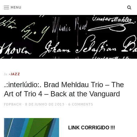
SE
MENU
-JAZZ
In
.:interlúdio:. Brad Mehldau Trio – The
Art of Trio 4 – Back at the Vanguard
AUTHOR
POSTED
FDPBACH
8 DE JUNHO DE 2013
6 COMMENTS
ON
LINK CORRIGIDO !!!