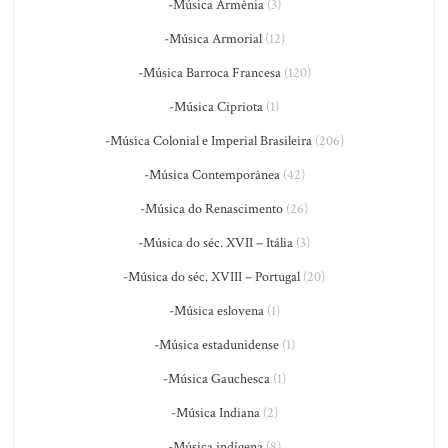
-Música Armênia
(3)
-Música Armorial
(12)
-Música Barroca Francesa
(120)
-Música Cipriota
(1)
-Música Colonial e Imperial Brasileira
(206)
-Música Contemporânea
(42)
-Música do Renascimento
(26)
-Música do séc. XVII – Itália
(3)
-Música do séc. XVIII – Portugal
(20)
-Música eslovena
(1)
-Música estadunidense
(1)
-Música Gauchesca
(1)
-Música Indiana
(2)
-Música indígena
(8)