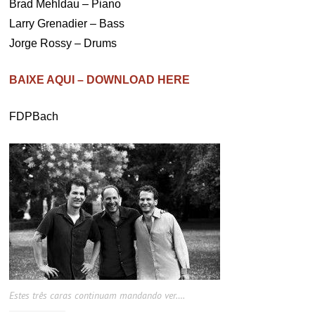
Brad Mehldau – Piano
Larry Grenadier – Bass
Jorge Rossy – Drums
BAIXE AQUI – DOWNLOAD HERE
FDPBach
Estes três caras continuam mandando ver….