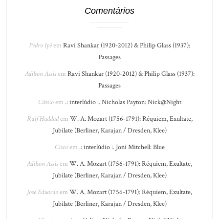
Comentários
Pedro Ipê
em
Ravi Shankar (1920-2012) & Philip Glass (1937):
Passages
Adilson Assis
em
Ravi Shankar (1920-2012) & Philip Glass (1937):
Passages
Cássio
em
.: interlúdio :. Nicholas Payton: Nick@Night
Raif Haddad
em
W. A. Mozart (1756-1791): Réquiem, Exultate,
Jubilate (Berliner, Karajan / Dresden, Klee)
Cisco
em
.: interlúdio :. Joni Mitchell: Blue
Adilson Assis
em
W. A. Mozart (1756-1791): Réquiem, Exultate,
Jubilate (Berliner, Karajan / Dresden, Klee)
José Eduardo
em
W. A. Mozart (1756-1791): Réquiem, Exultate,
Jubilate (Berliner, Karajan / Dresden, Klee)