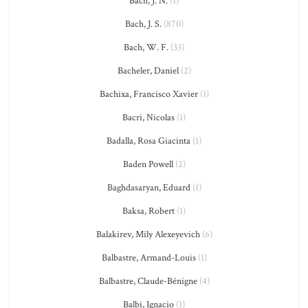
Bach, J. N.
(1)
Bach, J. S.
(870)
Bach, W. F.
(33)
Bacheler, Daniel
(2)
Bachixa, Francisco Xavier
(1)
Bacri, Nicolas
(1)
Badalla, Rosa Giacinta
(1)
Baden Powell
(2)
Baghdasaryan, Eduard
(1)
Baksa, Robert
(1)
Balakirev, Mily Alexeyevich
(6)
Balbastre, Armand-Louis
(1)
Balbastre, Claude-Bénigne
(4)
Balbi, Ignacio
(1)