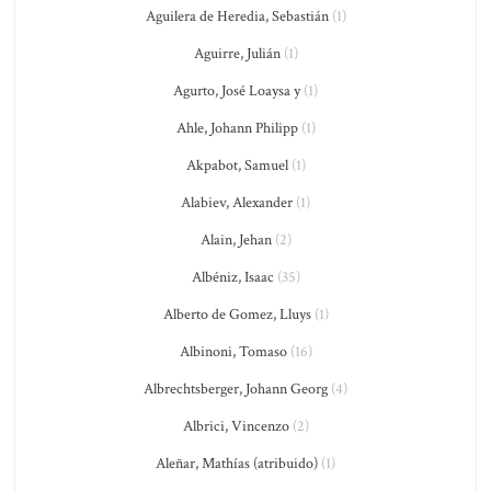
Aguilera de Heredia, Sebastián
(1)
Aguirre, Julián
(1)
Agurto, José Loaysa y
(1)
Ahle, Johann Philipp
(1)
Akpabot, Samuel
(1)
Alabiev, Alexander
(1)
Alain, Jehan
(2)
Albéniz, Isaac
(35)
Alberto de Gomez, Lluys
(1)
Albinoni, Tomaso
(16)
Albrechtsberger, Johann Georg
(4)
Albrici, Vincenzo
(2)
Aleñar, Mathías (atribuido)
(1)