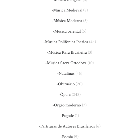
-Música Medieval
(8)
-Música Moderna
(3)
-Música oriental
(5)
-Música Polifônica Ibérica
(46)
-Música Rara Brasileira
(3)
-Música Sacra Ortodoxa
(10)
-Natalinas
(45)
-Obituário
(20)
-Ópera
(248)
-Órgão moderno
(7)
-Pagode
(1)
-Partituras de Autores Brasileiros
(6)
-Poesia
(9)