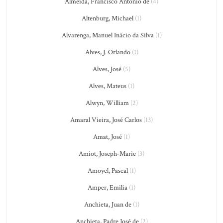
Almeida, Francisco António de
(4)
Altenburg, Michael
(1)
Alvarenga, Manuel Inácio da Silva
(1)
Alves, J. Orlando
(1)
Alves, José
(5)
Alves, Mateus
(1)
Alwyn, William
(2)
Amaral Vieira, José Carlos
(13)
Amat, José
(1)
Amiot, Joseph-Marie
(3)
Amoyel, Pascal
(1)
Amper, Emilia
(1)
Anchieta, Juan de
(1)
Anchieta, Padre José de
(2)