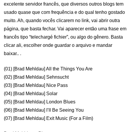
excelente servidor francês, que diversos outros blogs tem
usado quase que com frequência e do qual tenho gostado
muito. Ah, quando vocês clicarem no link, vai abrir outra
página, que basta fechar. Vai aparecer então uma frase em
francês tipo “telechargé fichier”, ou algo do gênero. Basta
clicar ali, escolher onde guardar o arquivo e mandar
baixar.. .
(01) [Brad Mehldau] All the Things You Are
(02) [Brad Mehldau] Sehnsucht
(03) [Brad Mehldau] Nice Pass
(04) [Brad Mehldau] Solar
(05) [Brad Mehldau] London Blues
(06) [Brad Mehldau] I’ll Be Seeing You
(07) [Brad Mehldau] Exit Music (For a Film)