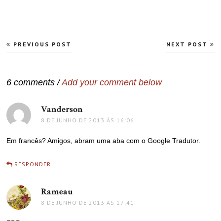
Navegação
PREVIOUS POST
NEXT POST
de
Post
6 comments /
Add your comment below
Vanderson
disse:
8 DE JUNHO DE 2013 ÀS 16:06
Em francês? Amigos, abram uma aba com o Google Tradutor.
RESPONDER
Rameau
disse:
8 DE JUNHO DE 2013 ÀS 17:41