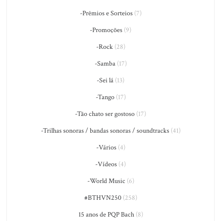
-Prêmios e Sorteios
(7)
-Promoções
(9)
-Rock
(28)
-Samba
(17)
-Sei lá
(13)
-Tango
(17)
-Tão chato ser gostoso
(17)
-Trilhas sonoras / bandas sonoras / soundtracks
(41)
-Vários
(4)
-Vídeos
(4)
-World Music
(6)
#BTHVN250
(258)
15 anos de PQP Bach
(8)