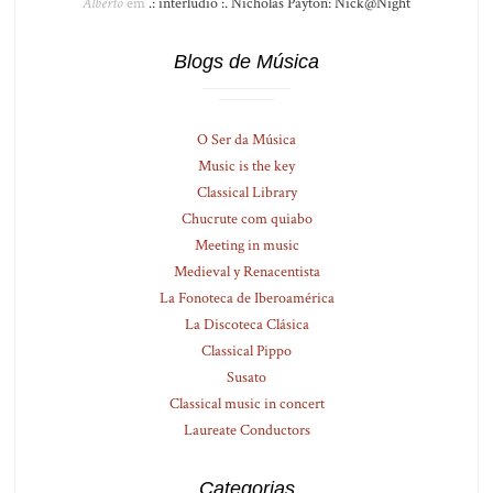
Alberto
em
.: interlúdio :. Nicholas Payton: Nick@Night
Blogs de Música
O Ser da Música
Music is the key
Classical Library
Chucrute com quiabo
Meeting in music
Medieval y Renacentista
La Fonoteca de Iberoamérica
La Discoteca Clásica
Classical Pippo
Susato
Classical music in concert
Laureate Conductors
Categorias