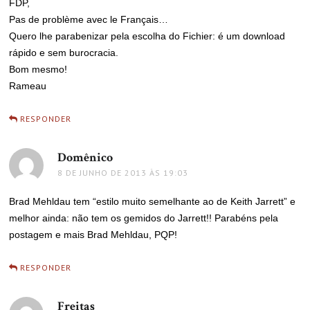
FDP,
Pas de problème avec le Français…
Quero lhe parabenizar pela escolha do Fichier: é um download
rápido e sem burocracia.
Bom mesmo!
Rameau
RESPONDER
Domênico
disse:
8 DE JUNHO DE 2013 ÀS 19:03
Brad Mehldau tem “estilo muito semelhante ao de Keith Jarrett” e
melhor ainda: não tem os gemidos do Jarrett!! Parabéns pela
postagem e mais Brad Mehldau, PQP!
RESPONDER
Freitas
disse: