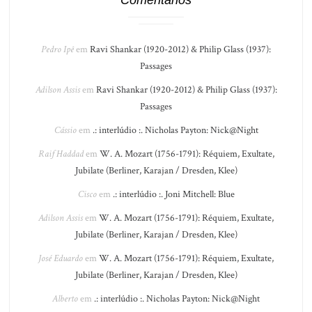
Comentários
Pedro Ipê
em
Ravi Shankar (1920-2012) & Philip Glass (1937):
Passages
Adilson Assis
em
Ravi Shankar (1920-2012) & Philip Glass (1937):
Passages
Cássio
em
.: interlúdio :. Nicholas Payton: Nick@Night
Raif Haddad
em
W. A. Mozart (1756-1791): Réquiem, Exultate,
Jubilate (Berliner, Karajan / Dresden, Klee)
Cisco
em
.: interlúdio :. Joni Mitchell: Blue
Adilson Assis
em
W. A. Mozart (1756-1791): Réquiem, Exultate,
Jubilate (Berliner, Karajan / Dresden, Klee)
José Eduardo
em
W. A. Mozart (1756-1791): Réquiem, Exultate,
Jubilate (Berliner, Karajan / Dresden, Klee)
Alberto
em
.: interlúdio :. Nicholas Payton: Nick@Night