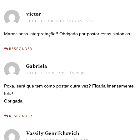
victor
disse:
11 DE SETEMBRO DE 2013 ÀS 19:36
Maravilhosa interpretação!! Obrigado por postar estas sinfonias.
RESPONDER
Gabriela
disse:
30 DE JULHO DE 2015 ÀS 0:00
Poxa, será que tem como postar outra vez? Ficaria imensamente
feliz!
Obrigada.
RESPONDER
Vassily Genrikhovich
disse: