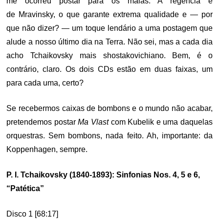
me ocorreu postar para os maias. A regência é
de Mravinsky, o que garante extrema qualidade e — por
que não dizer? — um toque lendário a uma postagem que
alude a nosso último dia na Terra. Não sei, mas a cada dia
acho Tchaikovsky mais shostakovichiano. Bem, é o
contrário, claro. Os dois CDs estão em duas faixas, um
para cada uma, certo?
Se recebermos caixas de bombons e o mundo não acabar,
pretendemos postar
Ma Vlast
com Kubelik e uma daquelas
orquestras. Sem bombons, nada feito. Ah, importante: da
Koppenhagen, sempre.
P. I. Tchaikovsky (1840-1893): Sinfonias Nos. 4, 5 e 6,
“Patética”
Disco 1 [68:17]