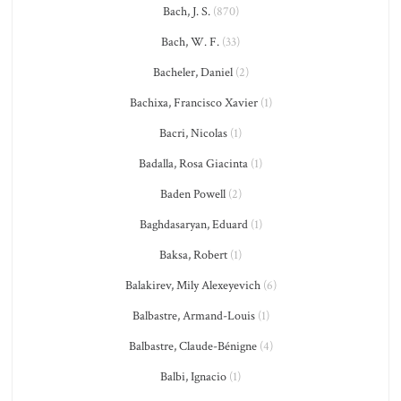
Bach, J. S.
(870)
Bach, W. F.
(33)
Bacheler, Daniel
(2)
Bachixa, Francisco Xavier
(1)
Bacri, Nicolas
(1)
Badalla, Rosa Giacinta
(1)
Baden Powell
(2)
Baghdasaryan, Eduard
(1)
Baksa, Robert
(1)
Balakirev, Mily Alexeyevich
(6)
Balbastre, Armand-Louis
(1)
Balbastre, Claude-Bénigne
(4)
Balbi, Ignacio
(1)