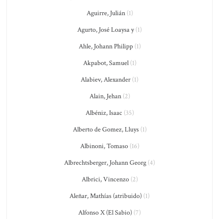
Aguirre, Julián
(1)
Agurto, José Loaysa y
(1)
Ahle, Johann Philipp
(1)
Akpabot, Samuel
(1)
Alabiev, Alexander
(1)
Alain, Jehan
(2)
Albéniz, Isaac
(35)
Alberto de Gomez, Lluys
(1)
Albinoni, Tomaso
(16)
Albrechtsberger, Johann Georg
(4)
Albrici, Vincenzo
(2)
Aleñar, Mathías (atribuido)
(1)
Alfonso X (El Sabio)
(7)