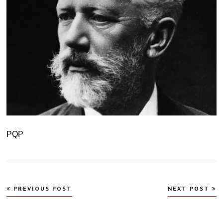
PQP
Navegação
PREVIOUS POST
NEXT POST
de
Post