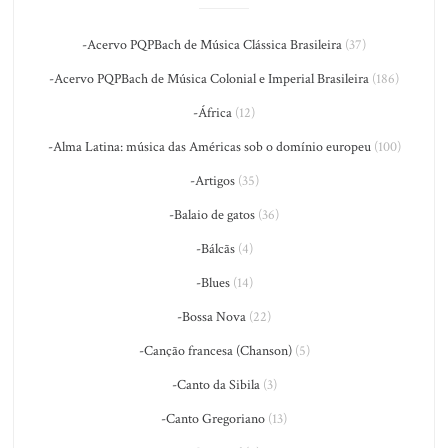
-Acervo PQPBach de Música Clássica Brasileira
(37)
-Acervo PQPBach de Música Colonial e Imperial Brasileira
(186)
-África
(12)
-Alma Latina: música das Américas sob o domínio europeu
(100)
-Artigos
(35)
-Balaio de gatos
(36)
-Bálcãs
(4)
-Blues
(14)
-Bossa Nova
(22)
-Canção francesa (Chanson)
(5)
-Canto da Sibila
(3)
-Canto Gregoriano
(13)