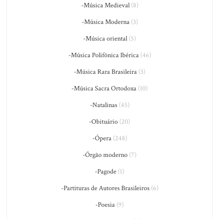
-Música Medieval
(8)
-Música Moderna
(3)
-Música oriental
(5)
-Música Polifônica Ibérica
(46)
-Música Rara Brasileira
(3)
-Música Sacra Ortodoxa
(10)
-Natalinas
(45)
-Obituário
(20)
-Ópera
(248)
-Órgão moderno
(7)
-Pagode
(1)
-Partituras de Autores Brasileiros
(6)
-Poesia
(9)