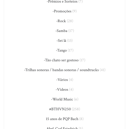
-Prêmios e Sorteios
(7)
-Promoções
(9)
-Rock
(28)
-Samba
(17)
-Sei lá
(13)
-Tango
(17)
-Tão chato ser gostoso
(17)
-Trilhas sonoras / bandas sonoras / soundtracks
(41)
-Vários
(4)
-Vídeos
(4)
-World Music
(6)
#BTHVN250
(258)
15 anos de PQP Bach
(8)
Abel, Carl Friedrich
(5)