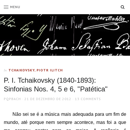
SE
MENU
TCHAIKOVSKY, PIOTR ILITCH
In
P. I. Tchaikovsky (1840-1893):
Sinfonias Nos. 4, 5 e 6, "Patética"
AUTHOR
POSTED
PQPBACH
21 DE DEZEMBRO DE 2012
13 COMMENTS
ON
Não sei se é a música mais adequada para um fim de
mundo, até porque nem sempre acontece, mas foi a que