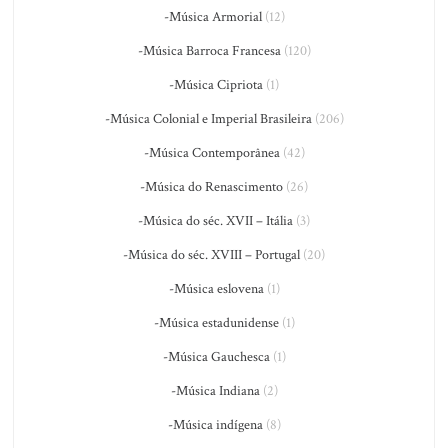
-Música Armorial
(12)
-Música Barroca Francesa
(120)
-Música Cipriota
(1)
-Música Colonial e Imperial Brasileira
(206)
-Música Contemporânea
(42)
-Música do Renascimento
(26)
-Música do séc. XVII – Itália
(3)
-Música do séc. XVIII – Portugal
(20)
-Música eslovena
(1)
-Música estadunidense
(1)
-Música Gauchesca
(1)
-Música Indiana
(2)
-Música indígena
(8)