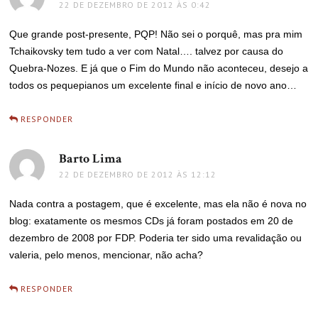
22 DE DEZEMBRO DE 2012 ÀS 0:42
Que grande post-presente, PQP! Não sei o porquê, mas pra mim
Tchaikovsky tem tudo a ver com Natal…. talvez por causa do
Quebra-Nozes. E já que o Fim do Mundo não aconteceu, desejo a
todos os pequepianos um excelente final e início de novo ano…
RESPONDER
Barto Lima
disse:
22 DE DEZEMBRO DE 2012 ÀS 12:12
Nada contra a postagem, que é excelente, mas ela não é nova no
blog: exatamente os mesmos CDs já foram postados em 20 de
dezembro de 2008 por FDP. Poderia ter sido uma revalidação ou
valeria, pelo menos, mencionar, não acha?
RESPONDER