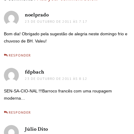
noelprado
disse:
23 DE OUTUBRO DE 2011 ÀS 7:17
Bom dia! Obrigado pela sugestão de alegria neste domingo frio e
chuvoso de BH. Valeu!
RESPONDER
fdpbach
disse:
23 DE OUTUBRO DE 2011 ÀS 8:12
SEN-SA-CIO-NAL !!!Barroco francês com uma roupagem
moderna…
RESPONDER
Júlio Dito
disse: