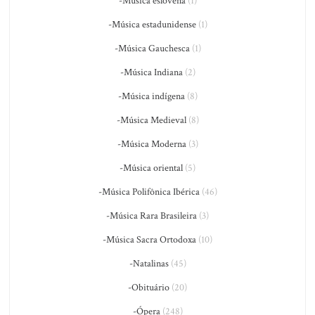
-Música eslovena
(1)
-Música estadunidense
(1)
-Música Gauchesca
(1)
-Música Indiana
(2)
-Música indígena
(8)
-Música Medieval
(8)
-Música Moderna
(3)
-Música oriental
(5)
-Música Polifônica Ibérica
(46)
-Música Rara Brasileira
(3)
-Música Sacra Ortodoxa
(10)
-Natalinas
(45)
-Obituário
(20)
-Ópera
(248)