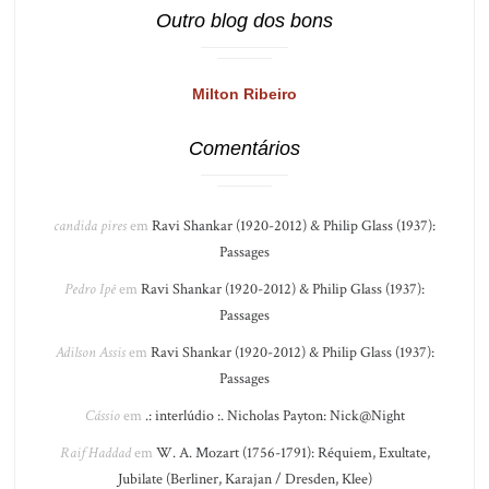
Outro blog dos bons
Milton Ribeiro
Comentários
candida pires
em
Ravi Shankar (1920-2012) & Philip Glass (1937):
Passages
Pedro Ipê
em
Ravi Shankar (1920-2012) & Philip Glass (1937):
Passages
Adilson Assis
em
Ravi Shankar (1920-2012) & Philip Glass (1937):
Passages
Cássio
em
.: interlúdio :. Nicholas Payton: Nick@Night
Raif Haddad
em
W. A. Mozart (1756-1791): Réquiem, Exultate,
Jubilate (Berliner, Karajan / Dresden, Klee)