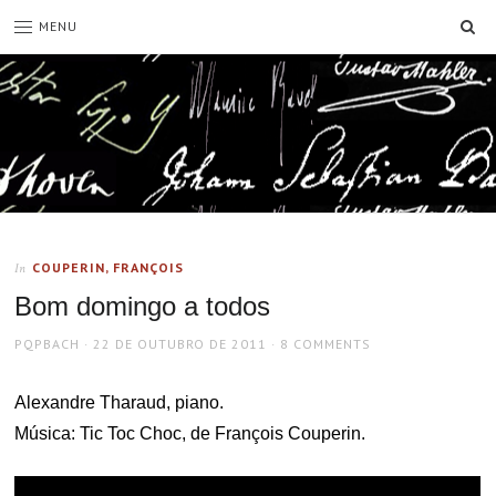
SE
MENU
COUPERIN, FRANÇOIS
In
Bom domingo a todos
AUTHOR
POSTED
PQPBACH
22 DE OUTUBRO DE 2011
8 COMMENTS
ON
Alexandre Tharaud, piano.
Música: Tic Toc Choc, de François Couperin.