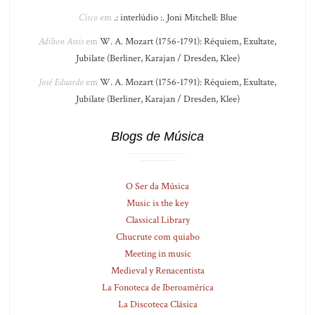
Cisco
em
.: interlúdio :. Joni Mitchell: Blue
Adilson Assis
em
W. A. Mozart (1756-1791): Réquiem, Exultate,
Jubilate (Berliner, Karajan / Dresden, Klee)
José Eduardo
em
W. A. Mozart (1756-1791): Réquiem, Exultate,
Jubilate (Berliner, Karajan / Dresden, Klee)
Blogs de Música
O Ser da Música
Music is the key
Classical Library
Chucrute com quiabo
Meeting in music
Medieval y Renacentista
La Fonoteca de Iberoamérica
La Discoteca Clásica