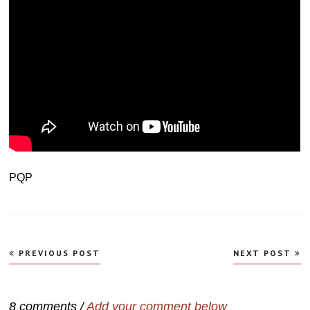
PQP
Navegação
PREVIOUS POST
NEXT POST
de
Post
8 comments /
Add your comment below