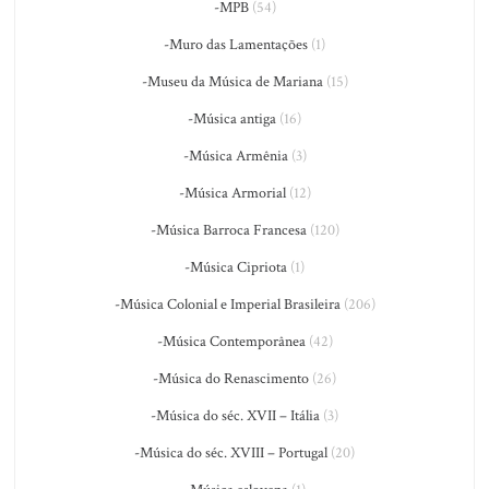
-MPB
(54)
-Muro das Lamentações
(1)
-Museu da Música de Mariana
(15)
-Música antiga
(16)
-Música Armênia
(3)
-Música Armorial
(12)
-Música Barroca Francesa
(120)
-Música Cipriota
(1)
-Música Colonial e Imperial Brasileira
(206)
-Música Contemporânea
(42)
-Música do Renascimento
(26)
-Música do séc. XVII – Itália
(3)
-Música do séc. XVIII – Portugal
(20)