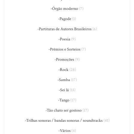
-Órgão moderno
(7)
-Pagode
(1)
-Partituras de Autores Brasileiros
(6)
-Poesia
(9)
-Prêmios e Sorteios
(7)
-Promoções
(9)
-Rock
(28)
-Samba
(17)
-Sei lá
(13)
-Tango
(17)
-Tão chato ser gostoso
(17)
-Trilhas sonoras / bandas sonoras / soundtracks
(41)
-Vários
(4)