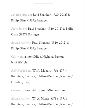
candida pires
em
Ravi Shankar (1920-2012) &
Philip Glass (1937): Passages
Pedro Ipê
em
Ravi Shankar (1920-2012) & Philip
Glass (1937): Passages
Adilson Assis
em
Ravi Shankar (1920-2012) &
Philip Glass (1937): Passages
Cássio
em
.: interlúdio :. Nicholas Payton:
Nick@Night
Raif Haddad
em
W. A. Mozart (1756-1791):
Réquiem, Exultate, Jubilate (Berliner, Karajan /
Dresden, Klee)
Cisco
em
.: interlúdio :. Joni Mitchell: Blue
Adilson Assis
em
W. A. Mozart (1756-1791):
Réquiem, Exultate, Jubilate (Berliner, Karajan /