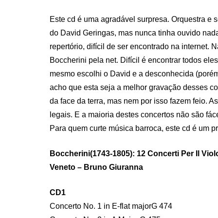
ON
Este cd é uma agradável surpresa. Orquestra e s
do David Geringas, mas nunca tinha ouvido nada
repertório, difícil de ser encontrado na internet.
Boccherini pela net. Difícil é encontrar todos el
mesmo escolhi o David e a desconhecida (porém
acho que esta seja a melhor gravação desses c
da face da terra, mas nem por isso fazem feio. 
legais. E a maioria destes concertos não são fáce
Para quem curte música barroca, este cd é um pra
Boccherini(1743-1805): 12 Concerti Per Il Vio
Veneto – Bruno Giuranna
CD1
Concerto No. 1 in E-flat majorG 474