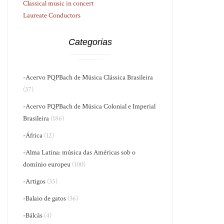
Classical music in concert
Laureate Conductors
Categorias
-Acervo PQPBach de Música Clássica Brasileira
(37)
-Acervo PQPBach de Música Colonial e Imperial
Brasileira
(186)
-África
(12)
-Alma Latina: música das Américas sob o
domínio europeu
(100)
-Artigos
(35)
-Balaio de gatos
(36)
-Bálcãs
(4)