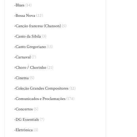
-Blues
(14)
-Bossa Nova
(22)
-Canção francesa (Chanson)
(5)
-Canto da Sibila
(3)
-Canto Gregoriano
(13)
-Carnaval
(7)
-Choro / Chorinho
(21)
-Cinema
(5)
-Coleção Grandes Compositores
(12)
-Comunicados e Proclamações
(174)
-Concertos
(5)
-DG Essentials
(7)
-Eletrônica
(3)