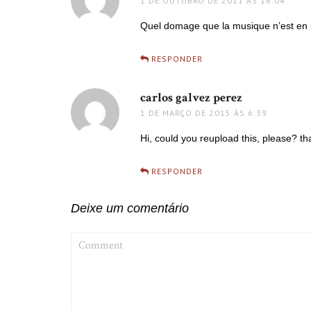
1 DE OUTUBRO DE 2011 ÀS 16:04
Quel domage que la musique n’est en 
RESPONDER
carlos galvez perez
disse:
1 DE MARÇO DE 2015 ÀS 6:39
Hi, could you reupload this, please? t
RESPONDER
Deixe um comentário
COMMENT