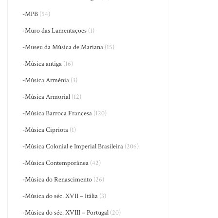
-MPB
(54)
-Muro das Lamentações
(1)
-Museu da Música de Mariana
(15)
-Música antiga
(16)
-Música Armênia
(3)
-Música Armorial
(12)
-Música Barroca Francesa
(120)
-Música Cipriota
(1)
-Música Colonial e Imperial Brasileira
(206)
-Música Contemporânea
(42)
-Música do Renascimento
(26)
-Música do séc. XVII – Itália
(3)
-Música do séc. XVIII – Portugal
(20)