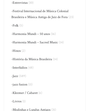
-Entrevistas
(10)
-Festival Internacional de Música Colonial
Brasileira e Música Antiga de Juiz de Fora
(23)
-Folk
(5)
-Harmonia Mundi – 50 anos
(16)
-Harmonia Mundi – Sacred Music
(14)
-Hinos
(2)
-História da Música Brasileira
(14)
-Interlúdios
(48)
-Jazz
(589)
-jazz fusion
(11)
-Klezmer / Cabaret
(6)
-Livros
(1)
-Modinhas e Lundus Antigos
(31)