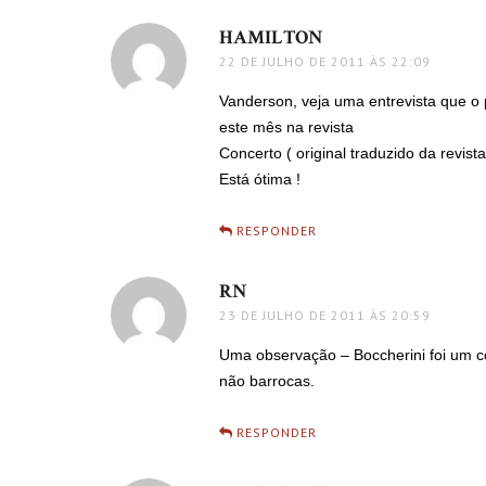
HAMILTON
disse:
22 DE JULHO DE 2011 ÀS 22:09
Vanderson, veja uma entrevista que o 
este mês na revista
Concerto ( original traduzido da revis
Está ótima !
RESPONDER
RN
disse:
23 DE JULHO DE 2011 ÀS 20:59
Uma observação – Boccherini foi um 
não barrocas.
RESPONDER