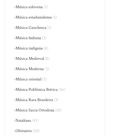
-Música eslovena
(1)
-Música estadunidense
(1)
-Música Gauchesca
(1)
-Música Indiana
(2)
-Música indígena
(8)
-Música Medieval
(8)
-Música Moderna
(3)
-Música oriental
(5)
-Música Polifônica Ibérica
(46)
-Música Rara Brasileira
(3)
-Música Sacra Ortodoxa
(10)
-Natalinas
(45)
-Obituário
(20)