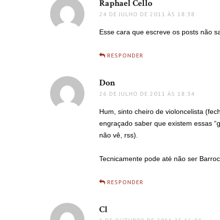
Raphael Cello
disse:
24 DE JULHO DE 2011 ÀS 18:38
Esse cara que escreve os posts não s
RESPONDER
Don
disse:
26 DE JULHO DE 2011 ÀS 18:34
Hum, sinto cheiro de violoncelista (fe
engraçado saber que existem essas “ge
não vê, rss).
Tecnicamente pode até não ser Barroc
RESPONDER
Cl
disse: