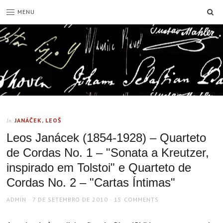
SE
MENU
JANÁČEK, LEOŠ
In
Leos Janácek (1854-1928) – Quarteto
de Cordas No. 1 – "Sonata a Kreutzer,
inspirado em Tolstoi" e Quarteto de
Cordas No. 2 – "Cartas Íntimas"
AUTHOR
POSTED
ADMIN
7 DE SETEMBRO DE 2010
15 COMMENTS
ON