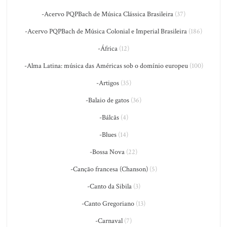
-Acervo PQPBach de Música Clássica Brasileira
(37)
-Acervo PQPBach de Música Colonial e Imperial Brasileira
(186)
-África
(12)
-Alma Latina: música das Américas sob o domínio europeu
(100)
-Artigos
(35)
-Balaio de gatos
(36)
-Bálcãs
(4)
-Blues
(14)
-Bossa Nova
(22)
-Canção francesa (Chanson)
(5)
-Canto da Sibila
(3)
-Canto Gregoriano
(13)
-Carnaval
(7)