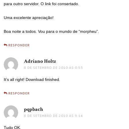
para outro servidor. O link foi consertado.
Uma excelente apreciação!
Boa noite a todos. Vou para o mundo de “morpheu”.
RESPONDER
Adriano Holtz
disse:
8 DE SETEMBRO DE 2010 ÀS 0:53
It’s all right! Download finished.
RESPONDER
pqpbach
disse:
8 DE SETEMBRO DE 2010 ÀS 9:14
Tudo OK.