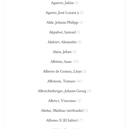
Aguirre, Julián
(1)
Agurto, José Loaysa y
(1)
Ahle, Johann Philipp
(1)
Akpabot, Samuel
(1)
Alabiev, Alexander
(1)
Alain, Jehan
(2)
Albéniz, Isaac
(35)
Alberto de Gomez, Lluys
(1)
Albinoni, Tomaso
(16)
Albrechtsberger, Johann Georg
(4)
Albrici, Vincenzo
(2)
Aleñar, Mathías (atribuido)
(1)
Alfonso X (El Sabio)
(7)