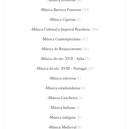
-Música Armorial
(12)
-Música Barroca Francesa
(120)
-Música Cipriota
(1)
-Música Colonial e Imperial Brasileira
(206)
-Música Contemporânea
(42)
-Música do Renascimento
(26)
-Música do séc. XVII – Itália
(3)
-Música do séc. XVIII – Portugal
(20)
-Música eslovena
(1)
-Música estadunidense
(1)
-Música Gauchesca
(1)
-Música Indiana
(2)
-Música indígena
(8)
-Música Medieval
(8)