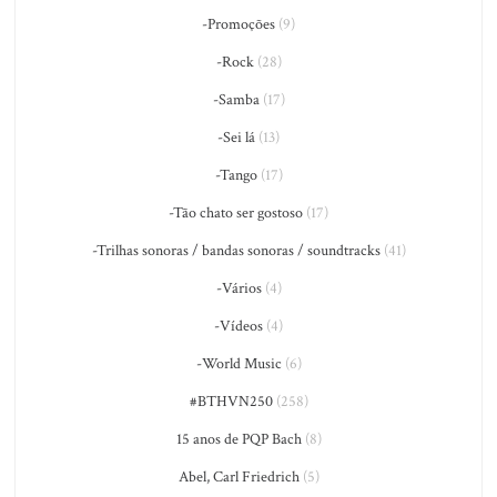
-Promoções
(9)
-Rock
(28)
-Samba
(17)
-Sei lá
(13)
-Tango
(17)
-Tão chato ser gostoso
(17)
-Trilhas sonoras / bandas sonoras / soundtracks
(41)
-Vários
(4)
-Vídeos
(4)
-World Music
(6)
#BTHVN250
(258)
15 anos de PQP Bach
(8)
Abel, Carl Friedrich
(5)