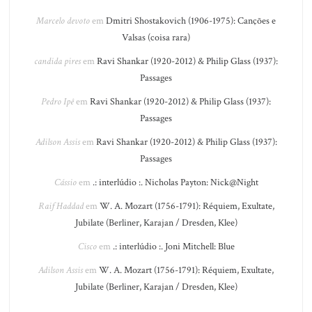
Marcelo devoto
em
Dmitri Shostakovich (1906-1975): Canções e
Valsas (coisa rara)
candida pires
em
Ravi Shankar (1920-2012) & Philip Glass (1937):
Passages
Pedro Ipê
em
Ravi Shankar (1920-2012) & Philip Glass (1937):
Passages
Adilson Assis
em
Ravi Shankar (1920-2012) & Philip Glass (1937):
Passages
Cássio
em
.: interlúdio :. Nicholas Payton: Nick@Night
Raif Haddad
em
W. A. Mozart (1756-1791): Réquiem, Exultate,
Jubilate (Berliner, Karajan / Dresden, Klee)
Cisco
em
.: interlúdio :. Joni Mitchell: Blue
Adilson Assis
em
W. A. Mozart (1756-1791): Réquiem, Exultate,
Jubilate (Berliner, Karajan / Dresden, Klee)