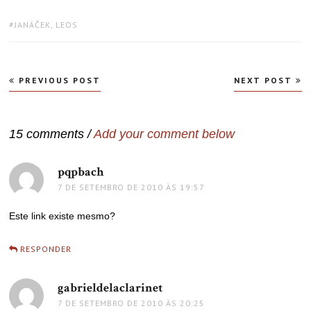
TAGS:
JANÁČEK, LEOS
Navegação
PREVIOUS POST
NEXT POST
de
Post
15 comments /
Add your comment below
pqpbach
disse:
7 DE SETEMBRO DE 2010 ÀS 19:57
Este link existe mesmo?
RESPONDER
gabrieldelaclarinet
disse:
7 DE SETEMBRO DE 2010 ÀS 20:25