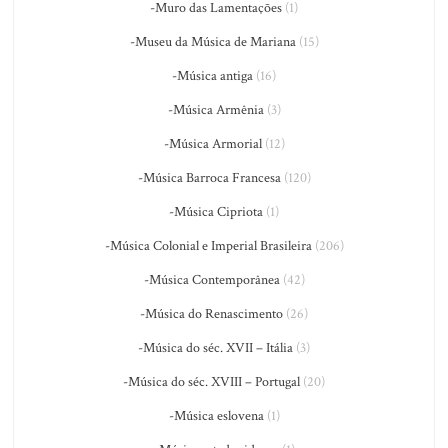
-Muro das Lamentações
(1)
-Museu da Música de Mariana
(15)
-Música antiga
(16)
-Música Armênia
(3)
-Música Armorial
(12)
-Música Barroca Francesa
(120)
-Música Cipriota
(1)
-Música Colonial e Imperial Brasileira
(206)
-Música Contemporânea
(42)
-Música do Renascimento
(26)
-Música do séc. XVII – Itália
(3)
-Música do séc. XVIII – Portugal
(20)
-Música eslovena
(1)