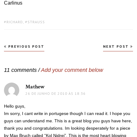
Carlinus
TAGS:
RICHARD
,
STRAUSS
Navegação
PREVIOUS POST
NEXT POST
de
Post
11 comments /
Add your comment below
Mathew
disse:
26 DE JUNHO DE 2010 ÀS 18:36
Hello guys,
Im sorry, I cant write in portugese though I can read it. I hope you
guys can understand me. This is a great blog you guys have here,
thank you and congratulations. Im looking desperately for a piece
by Max Bruch called “Kol Nidrei”. This is the most heart blowing