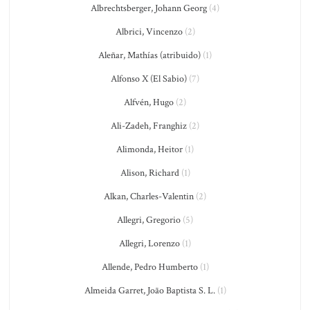
Albrechtsberger, Johann Georg
(4)
Albrici, Vincenzo
(2)
Aleñar, Mathías (atribuido)
(1)
Alfonso X (El Sabio)
(7)
Alfvén, Hugo
(2)
Ali-Zadeh, Franghiz
(2)
Alimonda, Heitor
(1)
Alison, Richard
(1)
Alkan, Charles-Valentin
(2)
Allegri, Gregorio
(5)
Allegri, Lorenzo
(1)
Allende, Pedro Humberto
(1)
Almeida Garret, João Baptista S. L.
(1)