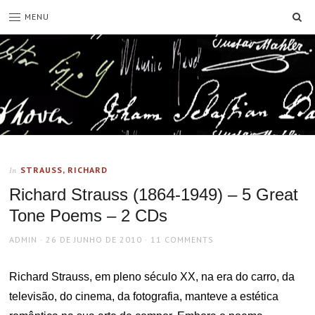
SE
MENU
STRAUSS, RICHARD
In
Richard Strauss (1864-1949) – 5 Great
Tone Poems – 2 CDs
AUTHOR
POSTED
ADMIN
26 DE JUNHO DE 2010
11 COMMENTS
ON
Richard Strauss, em pleno século XX, na era do carro, da
televisão, do cinema, da fotografia, manteve a estética