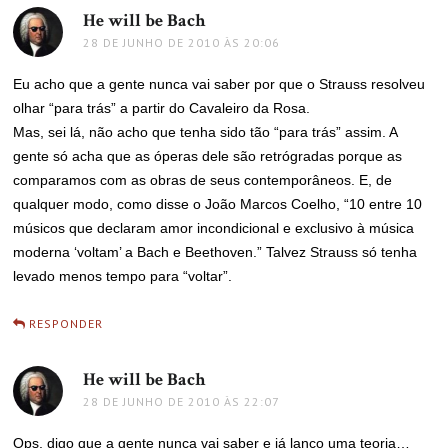
He will be Bach
disse:
28 DE JUNHO DE 2010 ÀS 20:06
Eu acho que a gente nunca vai saber por que o Strauss resolveu
olhar “para trás” a partir do Cavaleiro da Rosa.
Mas, sei lá, não acho que tenha sido tão “para trás” assim. A
gente só acha que as óperas dele são retrógradas porque as
comparamos com as obras de seus contemporâneos. E, de
qualquer modo, como disse o João Marcos Coelho, “10 entre 10
músicos que declaram amor incondicional e exclusivo à música
moderna ‘voltam’ a Bach e Beethoven.” Talvez Strauss só tenha
levado menos tempo para “voltar”.
RESPONDER
He will be Bach
disse:
28 DE JUNHO DE 2010 ÀS 22:07
Ops, digo que a gente nunca vai saber e já lanço uma teoria…