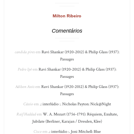
Milton Ribeiro
Comentários
candida pires
em
Ravi Shankar (1920-2012) & Philip Glass (1937):
Passages
Pedro Ipê
em
Ravi Shankar (1920-2012) & Philip Glass (1937):
Passages
Adilson Assis
em
Ravi Shankar (1920-2012) & Philip Glass (1937):
Passages
Cássio
em
.: interlúdio :. Nicholas Payton: Nick@Night
Raif Haddad
em
W. A. Mozart (1756-1791): Réquiem, Exultate,
Jubilate (Berliner, Karajan / Dresden, Klee)
Cisco
em
.: interlúdio :. Joni Mitchell: Blue