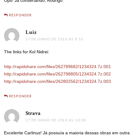
Ops! Já consertando, Rodrigo.
RESPONDER
Luiz
disse:
27 DE JUNHO DE 2010 ÀS 9:31
The links for Kol Nidrei:
http://rapidshare.com/files/262789682/1234324.7z.001
http://rapidshare.com/files/262798805/1234324.7z.002
http://rapidshare.com/files/262802562/1234324.7z.003
RESPONDER
Strava
disse:
27 DE JUNHO DE 2010 ÀS 10:00
Excelente Carlinus! Já possuía a maioria dessas obras em outra