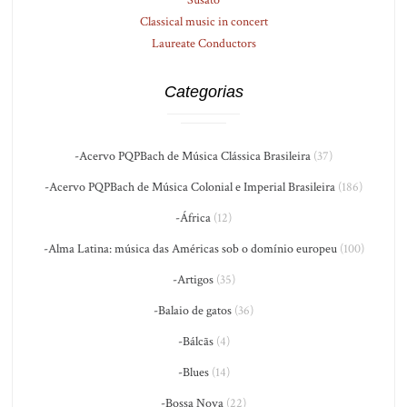
Susato
Classical music in concert
Laureate Conductors
Categorias
-Acervo PQPBach de Música Clássica Brasileira
(37)
-Acervo PQPBach de Música Colonial e Imperial Brasileira
(186)
-África
(12)
-Alma Latina: música das Américas sob o domínio europeu
(100)
-Artigos
(35)
-Balaio de gatos
(36)
-Bálcãs
(4)
-Blues
(14)
-Bossa Nova
(22)