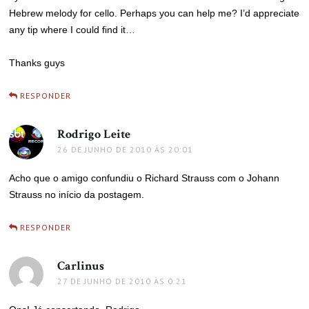
Hebrew melody for cello. Perhaps you can help me? I’d appreciate
any tip where I could find it…
Thanks guys
RESPONDER
Rodrigo Leite
disse:
26 DE JUNHO DE 2010 ÀS 20:01
Acho que o amigo confundiu o Richard Strauss com o Johann
Strauss no início da postagem.
RESPONDER
Carlinus
disse:
27 DE JUNHO DE 2010 ÀS 0:21