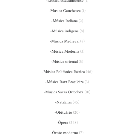
-Música estadunidense
(1)
-Música Gauchesca
(1)
-Música Indiana
(2)
-Música indígena
(8)
-Música Medieval
(8)
-Música Moderna
(3)
-Música oriental
(5)
-Música Polifônica Ibérica
(46)
-Música Rara Brasileira
(3)
-Música Sacra Ortodoxa
(10)
-Natalinas
(45)
-Obituário
(20)
-Ópera
(248)
-Órgão moderno
(7)