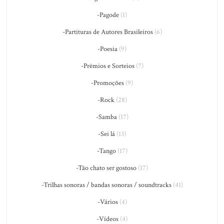
-Pagode
(1)
-Partituras de Autores Brasileiros
(6)
-Poesia
(9)
-Prêmios e Sorteios
(7)
-Promoções
(9)
-Rock
(28)
-Samba
(17)
-Sei lá
(13)
-Tango
(17)
-Tão chato ser gostoso
(17)
-Trilhas sonoras / bandas sonoras / soundtracks
(41)
-Vários
(4)
-Vídeos
(4)