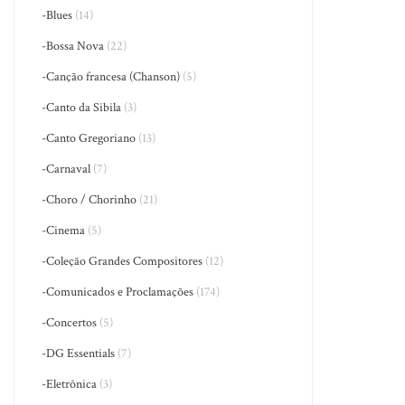
-Blues
(14)
-Bossa Nova
(22)
-Canção francesa (Chanson)
(5)
-Canto da Sibila
(3)
-Canto Gregoriano
(13)
-Carnaval
(7)
-Choro / Chorinho
(21)
-Cinema
(5)
-Coleção Grandes Compositores
(12)
-Comunicados e Proclamações
(174)
-Concertos
(5)
-DG Essentials
(7)
-Eletrônica
(3)