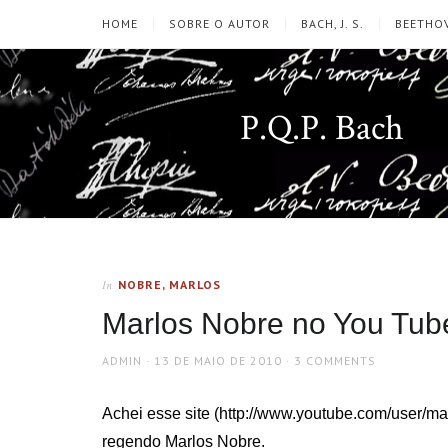
HOME
SOBRE O AUTOR
BACH, J. S.
BEETHOV
P.Q.P. Bach
NOBRE, MARLOS
In
Marlos Nobre no You Tub
AUTHOR
POSTED
ADMIN
13 DE MAIO DE 2010
3 COMMENTS
ON
Achei esse site (http://www.youtube.com/user/m
regendo Marlos Nobre.