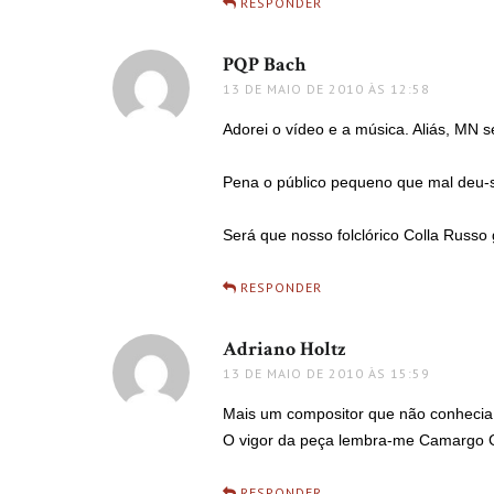
RESPONDER
PQP Bach
disse:
13 DE MAIO DE 2010 ÀS 12:58
Adorei o vídeo e a música. Aliás, MN s
Pena o público pequeno que mal deu-s
Será que nosso folclórico Colla Russo
RESPONDER
Adriano Holtz
disse:
13 DE MAIO DE 2010 ÀS 15:59
Mais um compositor que não conhecia
O vigor da peça lembra-me Camargo G
RESPONDER