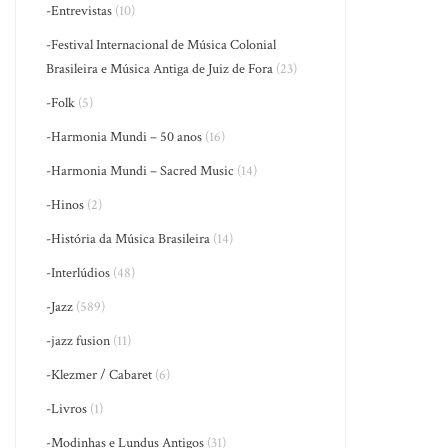
-Entrevistas
(10)
-Festival Internacional de Música Colonial
Brasileira e Música Antiga de Juiz de Fora
(23)
-Folk
(5)
-Harmonia Mundi – 50 anos
(16)
-Harmonia Mundi – Sacred Music
(14)
-Hinos
(2)
-História da Música Brasileira
(14)
-Interlúdios
(48)
-Jazz
(589)
-jazz fusion
(11)
-Klezmer / Cabaret
(6)
-Livros
(1)
-Modinhas e Lundus Antigos
(31)