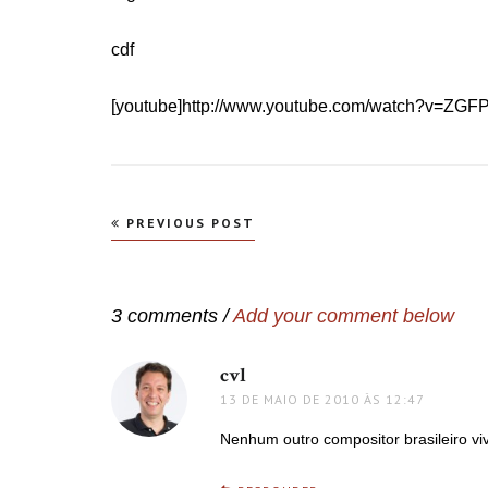
cdf
[youtube]http://www.youtube.com/watch?v=ZGF
Navegação
PREVIOUS POST
de
Post
3 comments /
Add your comment below
cvl
disse:
13 DE MAIO DE 2010 ÀS 12:47
Nenhum outro compositor brasileiro viv