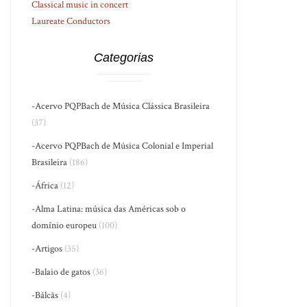
Classical music in concert
Laureate Conductors
Categorias
-Acervo PQPBach de Música Clássica Brasileira
(37)
-Acervo PQPBach de Música Colonial e Imperial
Brasileira
(186)
-África
(12)
-Alma Latina: música das Américas sob o
domínio europeu
(100)
-Artigos
(35)
-Balaio de gatos
(36)
-Bálcãs
(4)