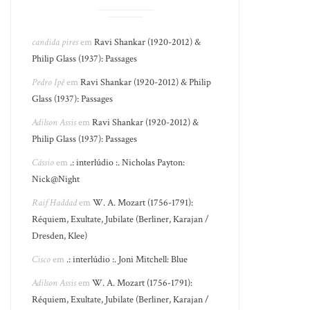
candida pires
em
Ravi Shankar (1920-2012) &
Philip Glass (1937): Passages
Pedro Ipê
em
Ravi Shankar (1920-2012) & Philip
Glass (1937): Passages
Adilson Assis
em
Ravi Shankar (1920-2012) &
Philip Glass (1937): Passages
Cássio
em
.: interlúdio :. Nicholas Payton:
Nick@Night
Raif Haddad
em
W. A. Mozart (1756-1791):
Réquiem, Exultate, Jubilate (Berliner, Karajan /
Dresden, Klee)
Cisco
em
.: interlúdio :. Joni Mitchell: Blue
Adilson Assis
em
W. A. Mozart (1756-1791):
Réquiem, Exultate, Jubilate (Berliner, Karajan /