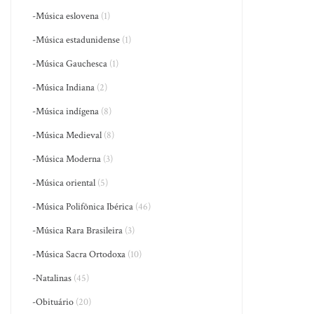
-Música eslovena
(1)
-Música estadunidense
(1)
-Música Gauchesca
(1)
-Música Indiana
(2)
-Música indígena
(8)
-Música Medieval
(8)
-Música Moderna
(3)
-Música oriental
(5)
-Música Polifônica Ibérica
(46)
-Música Rara Brasileira
(3)
-Música Sacra Ortodoxa
(10)
-Natalinas
(45)
-Obituário
(20)