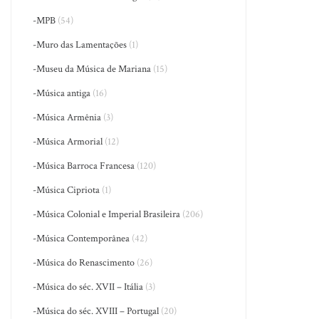
-MPB
(54)
-Muro das Lamentações
(1)
-Museu da Música de Mariana
(15)
-Música antiga
(16)
-Música Armênia
(3)
-Música Armorial
(12)
-Música Barroca Francesa
(120)
-Música Cipriota
(1)
-Música Colonial e Imperial Brasileira
(206)
-Música Contemporânea
(42)
-Música do Renascimento
(26)
-Música do séc. XVII – Itália
(3)
-Música do séc. XVIII – Portugal
(20)