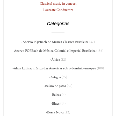
Classical music in concert
Laureate Conductors
Categorias
-Acervo PQPBach de Música Clássica Brasileira
(37)
-Acervo PQPBach de Música Colonial e Imperial Brasileira
(186)
-África
(12)
-Alma Latina: música das Américas sob o domínio europeu
(100)
-Artigos
(35)
-Balaio de gatos
(36)
-Bálcãs
(4)
-Blues
(14)
-Bossa Nova
(22)