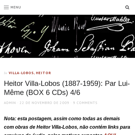
SE
MENU
VILLA-LOBOS, HEITOR
In
Heitor Villa-Lobos (1887-1959): Par Lui-
Même (BOX 6 CDs) 4/6
AUTHOR
POSTED
ADMIN
22 DE NOVEMBRO DE 2009
9 COMMENTS
ON
Nota: esta postagem, assim como todas as demais
com obras de Heitor Villa-Lobos, não contém links para