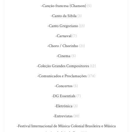
-Canção francesa (Chanson)
(5)
-Canto da Sibila
(3)
-Canto Gregoriano
(13)
-Carnaval
(7)
-Choro / Chorinho
(21)
-Cinema
(5)
-Coleção Grandes Compositores
(12)
-Comunicados e Proclamações
(174)
-Concertos
(5)
-DG Essentials
(7)
-Eletrônica
(3)
-Entrevistas
(10)
-Festival Internacional de Música Colonial Brasileira e Música