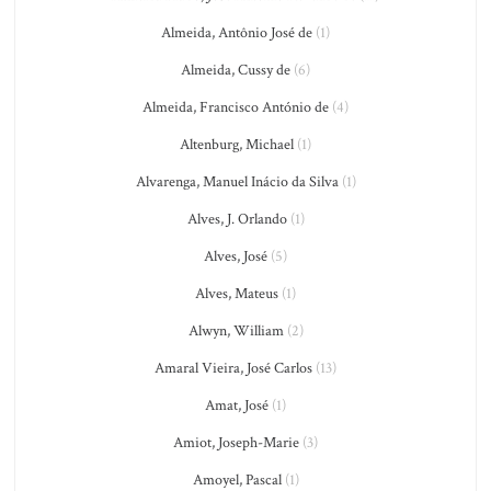
Almeida, Antônio José de
(1)
Almeida, Cussy de
(6)
Almeida, Francisco António de
(4)
Altenburg, Michael
(1)
Alvarenga, Manuel Inácio da Silva
(1)
Alves, J. Orlando
(1)
Alves, José
(5)
Alves, Mateus
(1)
Alwyn, William
(2)
Amaral Vieira, José Carlos
(13)
Amat, José
(1)
Amiot, Joseph-Marie
(3)
Amoyel, Pascal
(1)