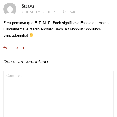
Strava
disse:
2 DE SETEMBRO DE 2009 ÀS 5:48
E eu pensava que E. F. M. R. Bach significava
E
scola de ensino
F
undamental e
M
édio
R
ichard Bach. KKKkkkkkKKkkkkkkkK.
Brincadeirinha!
RESPONDER
Deixe um comentário
COMMENT