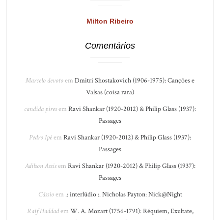
Milton Ribeiro
Comentários
Marcelo devoto
em
Dmitri Shostakovich (1906-1975): Canções e
Valsas (coisa rara)
candida pires
em
Ravi Shankar (1920-2012) & Philip Glass (1937):
Passages
Pedro Ipê
em
Ravi Shankar (1920-2012) & Philip Glass (1937):
Passages
Adilson Assis
em
Ravi Shankar (1920-2012) & Philip Glass (1937):
Passages
Cássio
em
.: interlúdio :. Nicholas Payton: Nick@Night
Raif Haddad
em
W. A. Mozart (1756-1791): Réquiem, Exultate,