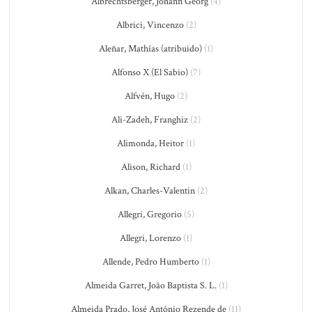
Albrechtsberger, Johann Georg
(4)
Albrici, Vincenzo
(2)
Aleñar, Mathías (atribuido)
(1)
Alfonso X (El Sabio)
(7)
Alfvén, Hugo
(2)
Ali-Zadeh, Franghiz
(2)
Alimonda, Heitor
(1)
Alison, Richard
(1)
Alkan, Charles-Valentin
(2)
Allegri, Gregorio
(5)
Allegri, Lorenzo
(1)
Allende, Pedro Humberto
(1)
Almeida Garret, João Baptista S. L.
(1)
Almeida Prado, José Antônio Rezende de
(11)