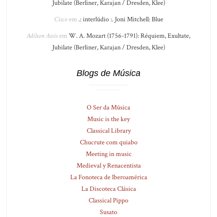
Jubilate (Berliner, Karajan / Dresden, Klee)
Cisco
em
.: interlúdio :. Joni Mitchell: Blue
Adilson Assis
em
W. A. Mozart (1756-1791): Réquiem, Exultate,
Jubilate (Berliner, Karajan / Dresden, Klee)
Blogs de Música
O Ser da Música
Music is the key
Classical Library
Chucrute com quiabo
Meeting in music
Medieval y Renacentista
La Fonoteca de Iberoamérica
La Discoteca Clásica
Classical Pippo
Susato