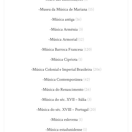
-Museu da Música de Mariana
(15)
-Música antiga
(16)
-Música Armênia
(3)
-Música Armorial
(12)
-Música Barroca Francesa
(120)
-Música Cipriota
(1)
-Música Colonial e Imperial Brasileira
(206)
-Música Contemporânea
(42)
-Música do Renascimento
(26)
-Música do séc. XVII – Itália
(3)
-Música do séc. XVIII – Portugal
(20)
-Música eslovena
(1)
-Música estadunidense
(1)