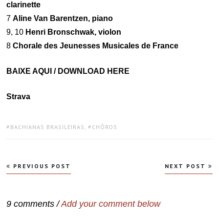
clarinette
7
Aline Van Barentzen, piano
9, 10
Henri Bronschwak, violon
8
Chorale des Jeunesses Musicales de France
BAIXE AQUI / DOWNLOAD HERE
Strava
TAGS:
BACHIANAS BRASILEIRAS
,
CHÔROS
Navegação
PREVIOUS POST
NEXT POST
de
Post
9 comments /
Add your comment below