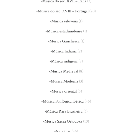
-Música do séc. XVII – Itália
(3)
-Música do séc. XVIII – Portugal
(20)
-Música eslovena
(1)
-Música estadunidense
(1)
-Música Gauchesca
(1)
-Música Indiana
(2)
-Música indígena
(8)
-Música Medieval
(8)
-Música Moderna
(3)
-Música oriental
(5)
-Música Polifônica Ibérica
(46)
-Música Rara Brasileira
(3)
-Música Sacra Ortodoxa
(10)
-Natalinas
(45)