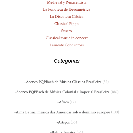
Medieval y Renacentista
La Fonoteca de Iberoamérica
La Discoteca Clásica
Classical Pippo
Susato
Classical music in concert
Laureate Conductors
Categorias
-Acervo PQPBach de Música Clássica Brasileira
(37)
-Acervo PQPBach de Música Colonial e Imperial Brasileira
(186)
-África
(12)
-Alma Latina: música das Américas sob o domínio europeu
(100)
-Artigos
(35)
-Balaio de gatos
(36)