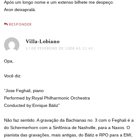
Após um longo nome e um extenso bilhete me despeço.
Aron deixapralá.
RESPONDER
Villa-Lobiano
disse:
17 DE FEVEREIRO DE 2008 ÀS 22:42
Opa,
Você diz:
“Jose Feghali, piano
Performed by:Royal Philharmonic Orchestra
Conducted by:Enrique Bátiz”
Não faz sentido. A gravação da Bachianas no. 3 com o Feghali é a
do Schermerhorn com a Sinfônica de Nashville, para a Naxos. O
pianista das gravações, mais antigas, do Bátiz e RPO para a EMI,