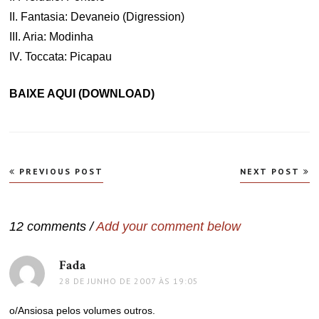
II. Fantasia: Devaneio (Digression)
III. Aria: Modinha
IV. Toccata: Picapau
BAIXE AQUI (DOWNLOAD)
Navegação
PREVIOUS POST
NEXT POST
de
Post
12 comments /
Add your comment below
Fada
disse:
28 DE JUNHO DE 2007 ÀS 19:05
o/Ansiosa pelos volumes outros.