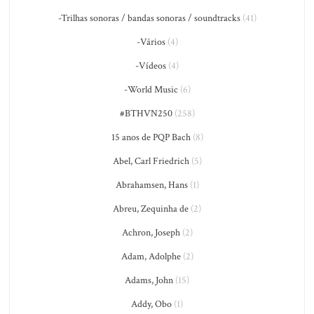
-Trilhas sonoras / bandas sonoras / soundtracks
(41)
-Vários
(4)
-Vídeos
(4)
-World Music
(6)
#BTHVN250
(258)
15 anos de PQP Bach
(8)
Abel, Carl Friedrich
(5)
Abrahamsen, Hans
(1)
Abreu, Zequinha de
(2)
Achron, Joseph
(2)
Adam, Adolphe
(2)
Adams, John
(15)
Addy, Obo
(1)