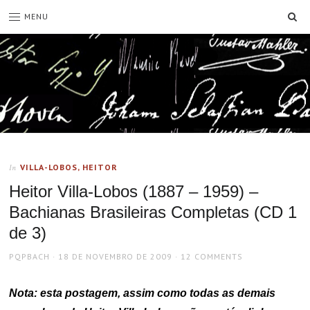
SE
MENU
VILLA-LOBOS, HEITOR
In
Heitor Villa-Lobos (1887 – 1959) –
Bachianas Brasileiras Completas (CD 1
de 3)
AUTHOR
POSTED
PQPBACH
18 DE NOVEMBRO DE 2009
12 COMMENTS
ON
Nota: esta postagem, assim como todas as demais