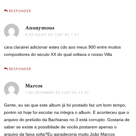
RESPONDER
Anonymous
disse:
8 DE JULHO DE 2007 ÀS 7:51
cara clarairei adicionar estes cds aos meus 900 entre muitos
compositores do seculo XX do qual voltava o nosso Villa
RESPONDER
Marcos
disse:
7 DE SETEMBRO DE 2007 ÀS 13:31
Gente, eu sei que este album já foi postado faz um bom tempo,
porém só hoje fui escutar na íntegra o album. E aconteceu que o
arquivo do prelúdio da Bachianas no.3 está corrupto. Gostaria de
saber se existe a possibilade de vocês postarem apenas o
arquivo da faixa solta?Eu agradeceria muito.João Marcos