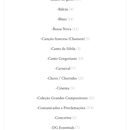
-Bálcãs
(4)
-Blues
(14)
-Bossa Nova
(22)
-Canção francesa (Chanson)
(5)
-Canto da Sibila
(3)
-Canto Gregoriano
(13)
-Carnaval
(7)
-Choro / Chorinho
(21)
-Cinema
(5)
-Coleção Grandes Compositores
(12)
-Comunicados e Proclamações
(174)
-Concertos
(5)
-DG Essentials
(7)