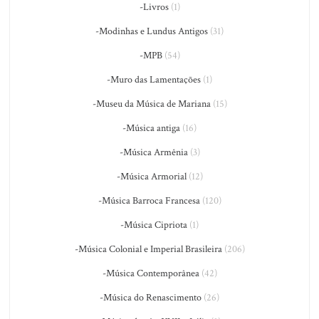
-Livros
(1)
-Modinhas e Lundus Antigos
(31)
-MPB
(54)
-Muro das Lamentações
(1)
-Museu da Música de Mariana
(15)
-Música antiga
(16)
-Música Armênia
(3)
-Música Armorial
(12)
-Música Barroca Francesa
(120)
-Música Cipriota
(1)
-Música Colonial e Imperial Brasileira
(206)
-Música Contemporânea
(42)
-Música do Renascimento
(26)