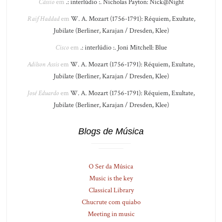
Cássio
em
.: interlúdio :. Nicholas Payton: Nick@Night
Raif Haddad
em
W. A. Mozart (1756-1791): Réquiem, Exultate,
Jubilate (Berliner, Karajan / Dresden, Klee)
Cisco
em
.: interlúdio :. Joni Mitchell: Blue
Adilson Assis
em
W. A. Mozart (1756-1791): Réquiem, Exultate,
Jubilate (Berliner, Karajan / Dresden, Klee)
José Eduardo
em
W. A. Mozart (1756-1791): Réquiem, Exultate,
Jubilate (Berliner, Karajan / Dresden, Klee)
Blogs de Música
O Ser da Música
Music is the key
Classical Library
Chucrute com quiabo
Meeting in music