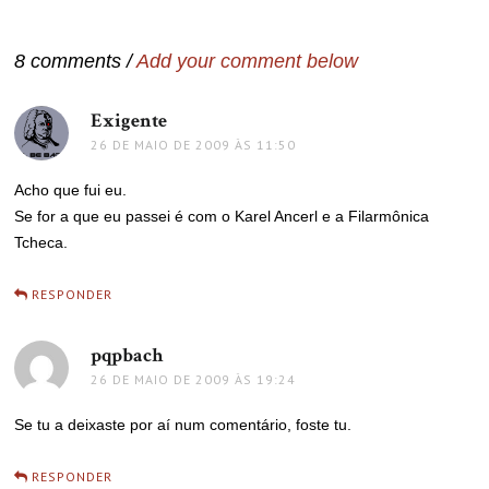
de
Post
8 comments /
Add your comment below
Exigente
disse:
26 DE MAIO DE 2009 ÀS 11:50
Acho que fui eu.
Se for a que eu passei é com o Karel Ancerl e a Filarmônica
Tcheca.
RESPONDER
pqpbach
disse:
26 DE MAIO DE 2009 ÀS 19:24
Se tu a deixaste por aí num comentário, foste tu.
RESPONDER