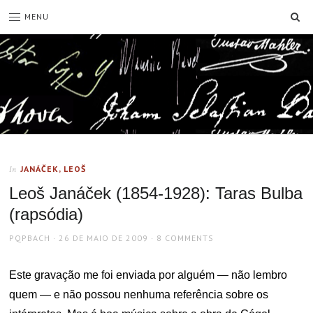
SE
MENU
JANÁČEK, LEOŠ
In
Leoš Janáček (1854-1928): Taras Bulba
(rapsódia)
AUTHOR
POSTED
PQPBACH
26 DE MAIO DE 2009
8 COMMENTS
ON
Este gravação me foi enviada por alguém — não lembro
quem — e não possou nenhuma referência sobre os