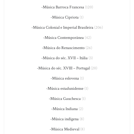
-Música Barroca Francesa
(120)
-Música Cipriota
(1)
-Música Colonial e Imperial Brasileira
(206)
-Música Contemporânea
(42)
-Música do Renascimento
(26)
-Música do séc. XVII – Itália
(3)
-Música do séc. XVIII – Portugal
(20)
-Música eslovena
(1)
-Música estadunidense
(1)
-Música Gauchesca
(1)
-Música Indiana
(2)
-Música indígena
(8)
-Música Medieval
(8)