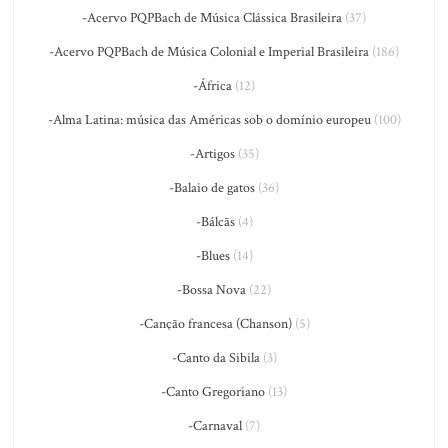
-Acervo PQPBach de Música Clássica Brasileira
(37)
-Acervo PQPBach de Música Colonial e Imperial Brasileira
(186)
-África
(12)
-Alma Latina: música das Américas sob o domínio europeu
(100)
-Artigos
(35)
-Balaio de gatos
(36)
-Bálcãs
(4)
-Blues
(14)
-Bossa Nova
(22)
-Canção francesa (Chanson)
(5)
-Canto da Sibila
(3)
-Canto Gregoriano
(13)
-Carnaval
(7)