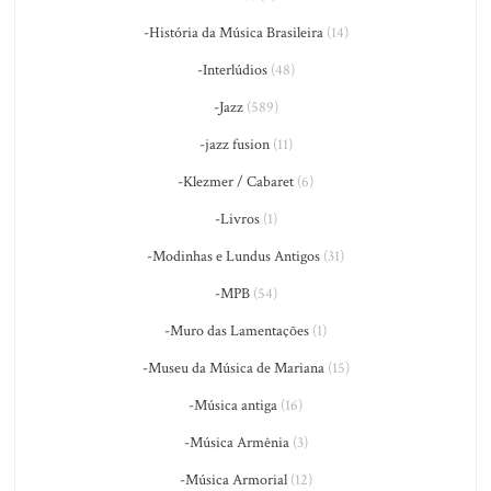
-História da Música Brasileira
(14)
-Interlúdios
(48)
-Jazz
(589)
-jazz fusion
(11)
-Klezmer / Cabaret
(6)
-Livros
(1)
-Modinhas e Lundus Antigos
(31)
-MPB
(54)
-Muro das Lamentações
(1)
-Museu da Música de Mariana
(15)
-Música antiga
(16)
-Música Armênia
(3)
-Música Armorial
(12)