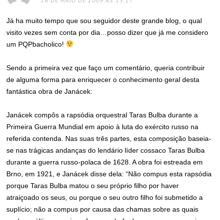
26 DE MAIO DE 2009 ÀS 13:17
Já ha muito tempo que sou seguidor deste grande blog, o qual
visito vezes sem conta por dia…posso dizer que já me considero
um PQPbacholico!
Sendo a primeira vez que faço um comentário, queria contribuir
de alguma forma para enriquecer o conhecimento geral desta
fantástica obra de Janácek:
Janácek compôs a rapsódia orquestral Taras Bulba durante a
Primeira Guerra Mundial em apoio à luta do exército russo na
referida contenda. Nas suas três partes, esta composição baseia-
se nas trágicas andanças do lendário líder cossaco Taras Bulba
durante a guerra russo-polaca de 1628. A obra foi estreada em
Brno, em 1921, e Janácek disse dela: “Não compus esta rapsódia
porque Taras Bulba matou o seu próprio filho por haver
atraiçoado os seus, ou porque o seu outro filho foi submetido a
suplício; não a compus por causa das chamas sobre as quais