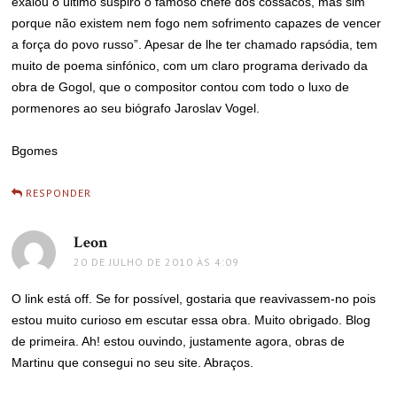
exalou o último suspiro o famoso chefe dos cossacos, mas sim
porque não existem nem fogo nem sofrimento capazes de vencer
a força do povo russo”. Apesar de lhe ter chamado rapsódia, tem
muito de poema sinfónico, com um claro programa derivado da
obra de Gogol, que o compositor contou com todo o luxo de
pormenores ao seu biógrafo Jaroslav Vogel.
Bgomes
RESPONDER
Leon
disse:
20 DE JULHO DE 2010 ÀS 4:09
O link está off. Se for possível, gostaria que reavivassem-no pois
estou muito curioso em escutar essa obra. Muito obrigado. Blog
de primeira. Ah! estou ouvindo, justamente agora, obras de
Martinu que consegui no seu site. Abraços.