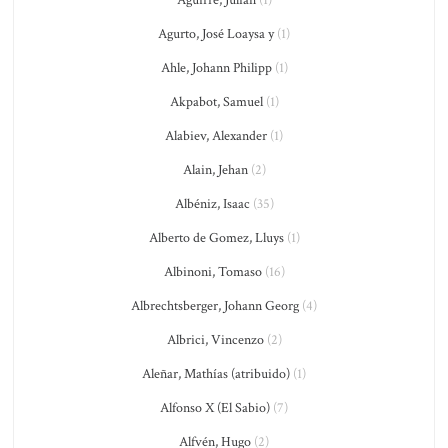
Aguirre, Julián
(1)
Agurto, José Loaysa y
(1)
Ahle, Johann Philipp
(1)
Akpabot, Samuel
(1)
Alabiev, Alexander
(1)
Alain, Jehan
(2)
Albéniz, Isaac
(35)
Alberto de Gomez, Lluys
(1)
Albinoni, Tomaso
(16)
Albrechtsberger, Johann Georg
(4)
Albrici, Vincenzo
(2)
Aleñar, Mathías (atribuido)
(1)
Alfonso X (El Sabio)
(7)
Alfvén, Hugo
(2)