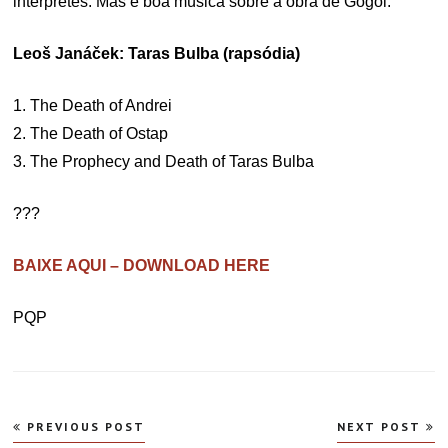
intérpretes. Mas é boa música sobre a obra de Gógol.
Leoš Janáček: Taras Bulba (rapsódia)
1. The Death of Andrei
2. The Death of Ostap
3. The Prophecy and Death of Taras Bulba
???
BAIXE AQUI – DOWNLOAD HERE
PQP
Navegação
PREVIOUS POST
NEXT POST