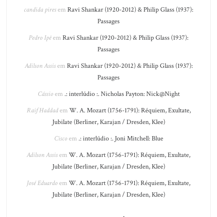
candida pires
em
Ravi Shankar (1920-2012) & Philip Glass (1937):
Passages
Pedro Ipê
em
Ravi Shankar (1920-2012) & Philip Glass (1937):
Passages
Adilson Assis
em
Ravi Shankar (1920-2012) & Philip Glass (1937):
Passages
Cássio
em
.: interlúdio :. Nicholas Payton: Nick@Night
Raif Haddad
em
W. A. Mozart (1756-1791): Réquiem, Exultate,
Jubilate (Berliner, Karajan / Dresden, Klee)
Cisco
em
.: interlúdio :. Joni Mitchell: Blue
Adilson Assis
em
W. A. Mozart (1756-1791): Réquiem, Exultate,
Jubilate (Berliner, Karajan / Dresden, Klee)
José Eduardo
em
W. A. Mozart (1756-1791): Réquiem, Exultate,
Jubilate (Berliner, Karajan / Dresden, Klee)