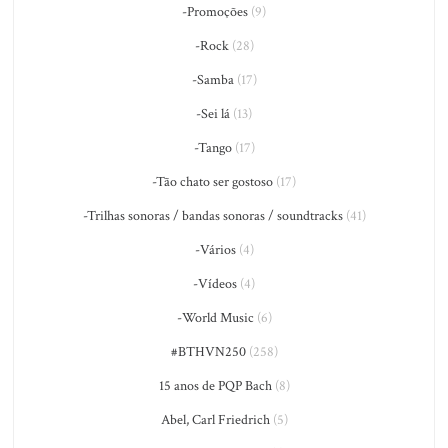
-Promoções
(9)
-Rock
(28)
-Samba
(17)
-Sei lá
(13)
-Tango
(17)
-Tão chato ser gostoso
(17)
-Trilhas sonoras / bandas sonoras / soundtracks
(41)
-Vários
(4)
-Vídeos
(4)
-World Music
(6)
#BTHVN250
(258)
15 anos de PQP Bach
(8)
Abel, Carl Friedrich
(5)