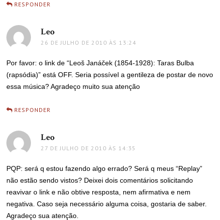
RESPONDER
Leo
disse:
26 DE JULHO DE 2010 ÀS 13:24
Por favor: o link de “Leoš Janáček (1854-1928): Taras Bulba
(rapsódia)” está OFF. Seria possível a gentileza de postar de novo
essa música? Agradeço muito sua atenção
RESPONDER
Leo
disse:
27 DE JULHO DE 2010 ÀS 14:35
PQP: será q estou fazendo algo errado? Será q meus “Replay”
não estão sendo vistos? Deixei dois comentários solicitando
reavivar o link e não obtive resposta, nem afirmativa e nem
negativa. Caso seja necessário alguma coisa, gostaria de saber.
Agradeço sua atenção.