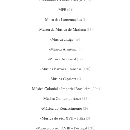
-Modinhas e Lundus Antigos
(31)
-MPB
(54)
-Muro das Lamentações
(1)
-Museu da Música de Mariana
(15)
-Música antiga
(16)
-Música Armênia
(3)
-Música Armorial
(12)
-Música Barroca Francesa
(120)
-Música Cipriota
(1)
-Música Colonial e Imperial Brasileira
(206)
-Música Contemporânea
(42)
-Música do Renascimento
(26)
-Música do séc. XVII – Itália
(3)
-Música do séc. XVIII – Portugal
(20)