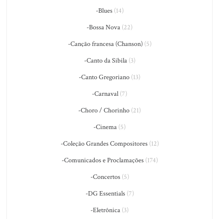
-Blues
(14)
-Bossa Nova
(22)
-Canção francesa (Chanson)
(5)
-Canto da Sibila
(3)
-Canto Gregoriano
(13)
-Carnaval
(7)
-Choro / Chorinho
(21)
-Cinema
(5)
-Coleção Grandes Compositores
(12)
-Comunicados e Proclamações
(174)
-Concertos
(5)
-DG Essentials
(7)
-Eletrônica
(3)