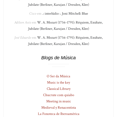
Jubilate (Berliner, Karajan / Dresden, Klee)
Cisco
em
.: interlúdio :. Joni Mitchell: Blue
Adilson Assis
em
W. A. Mozart (1756-1791): Réquiem, Exultate,
Jubilate (Berliner, Karajan / Dresden, Klee)
José Eduardo
em
W. A. Mozart (1756-1791): Réquiem, Exultate,
Jubilate (Berliner, Karajan / Dresden, Klee)
Blogs de Música
O Ser da Música
Music is the key
Classical Library
Chucrute com quiabo
Meeting in music
Medieval y Renacentista
La Fonoteca de Iberoamérica