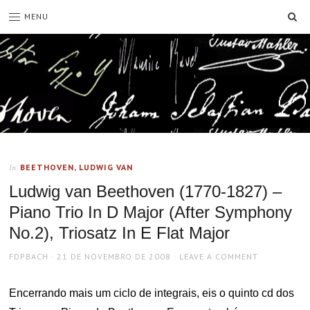
SE
MENU
BEETHOVEN, LUDWIG VAN
In
Ludwig van Beethoven (1770-1827) –
Piano Trio In D Major (After Symphony
No.2), Triosatz In E Flat Major
AUTHOR
POSTED
FDPBACH
21 DE NOVEMBRO DE 2008
LEAVE A COMMENT
ON
Encerrando mais um ciclo de integrais, eis o quinto cd dos