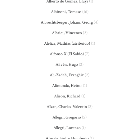
Alberto de Gomez, Lluys
(1)
Albinoni, Tomaso
(16)
Albrechtsberger, Johann Georg
(4)
Albrici, Vincenzo
(2)
Aleñar, Mathías (atribuido)
(1)
Alfonso X (El Sabio)
(7)
Alfvén, Hugo
(2)
Ali-Zadeh, Franghiz
(2)
Alimonda, Heitor
(1)
Alison, Richard
(1)
Alkan, Charles-Valentin
(2)
Allegri, Gregorio
(5)
Allegri, Lorenzo
(1)
Allende, Pedro Humberto
(1)