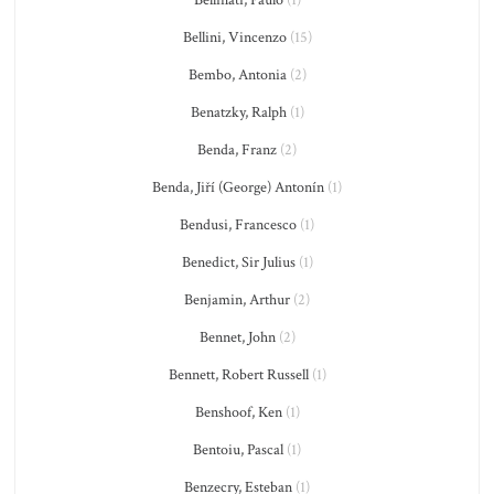
Bellinati, Paulo
(1)
Bellini, Vincenzo
(15)
Bembo, Antonia
(2)
Benatzky, Ralph
(1)
Benda, Franz
(2)
Benda, Jiří (George) Antonín
(1)
Bendusi, Francesco
(1)
Benedict, Sir Julius
(1)
Benjamin, Arthur
(2)
Bennet, John
(2)
Bennett, Robert Russell
(1)
Benshoof, Ken
(1)
Bentoiu, Pascal
(1)
Benzecry, Esteban
(1)