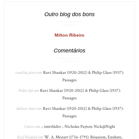
Outro blog dos bons
Milton Ribeiro
Comentários
candida pires
em
Ravi Shankar (1920-2012) & Philip Glass (1937):
Passages
Pedro Ipê
em
Ravi Shankar (1920-2012) & Philip Glass (1937):
Passages
Adilson Assis
em
Ravi Shankar (1920-2012) & Philip Glass (1937):
Passages
Cássio
em
.: interlúdio :. Nicholas Payton: Nick@Night
Raif Haddad
em
W. A. Mozart (1756-1791): Réquiem, Exultate,