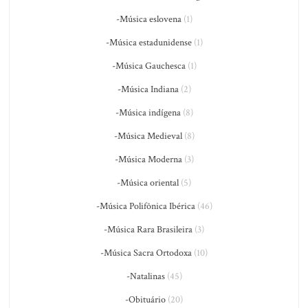
-Música eslovena
(1)
-Música estadunidense
(1)
-Música Gauchesca
(1)
-Música Indiana
(2)
-Música indígena
(8)
-Música Medieval
(8)
-Música Moderna
(3)
-Música oriental
(5)
-Música Polifônica Ibérica
(46)
-Música Rara Brasileira
(3)
-Música Sacra Ortodoxa
(10)
-Natalinas
(45)
-Obituário
(20)