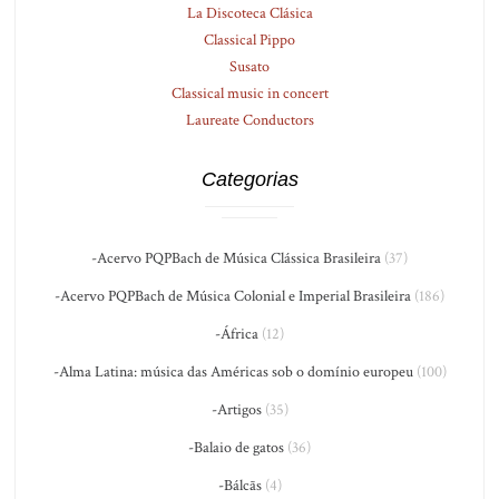
La Discoteca Clásica
Classical Pippo
Susato
Classical music in concert
Laureate Conductors
Categorias
-Acervo PQPBach de Música Clássica Brasileira
(37)
-Acervo PQPBach de Música Colonial e Imperial Brasileira
(186)
-África
(12)
-Alma Latina: música das Américas sob o domínio europeu
(100)
-Artigos
(35)
-Balaio de gatos
(36)
-Bálcãs
(4)