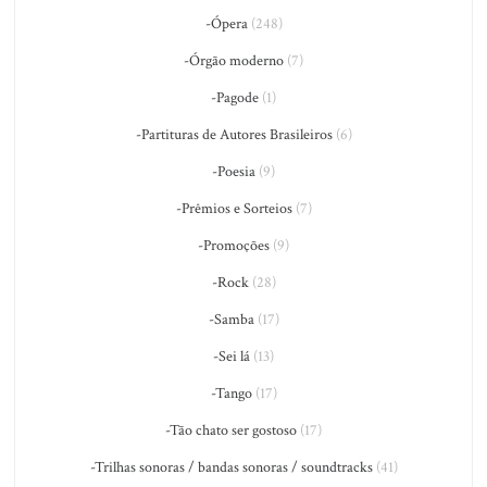
-Ópera
(248)
-Órgão moderno
(7)
-Pagode
(1)
-Partituras de Autores Brasileiros
(6)
-Poesia
(9)
-Prêmios e Sorteios
(7)
-Promoções
(9)
-Rock
(28)
-Samba
(17)
-Sei lá
(13)
-Tango
(17)
-Tão chato ser gostoso
(17)
-Trilhas sonoras / bandas sonoras / soundtracks
(41)