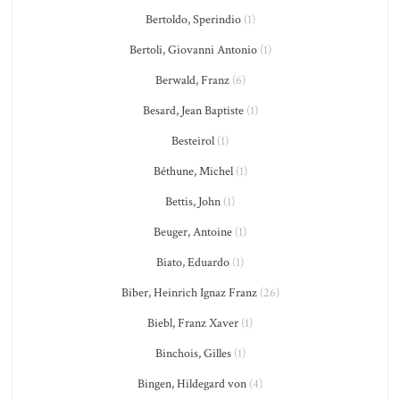
Bertoldo, Sperindio
(1)
Bertoli, Giovanni Antonio
(1)
Berwald, Franz
(6)
Besard, Jean Baptiste
(1)
Besteirol
(1)
Béthune, Michel
(1)
Bettis, John
(1)
Beuger, Antoine
(1)
Biato, Eduardo
(1)
Biber, Heinrich Ignaz Franz
(26)
Biebl, Franz Xaver
(1)
Binchois, Gilles
(1)
Bingen, Hildegard von
(4)