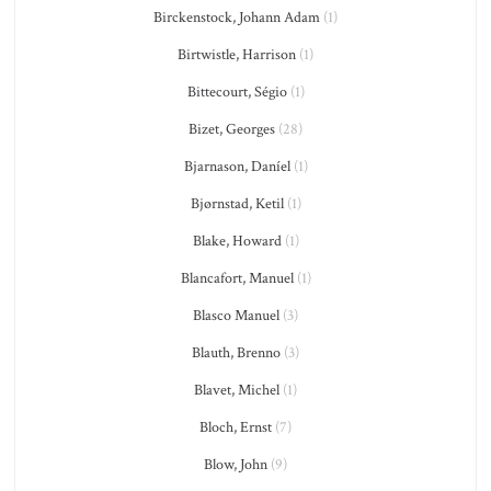
Birckenstock, Johann Adam
(1)
Birtwistle, Harrison
(1)
Bittecourt, Ségio
(1)
Bizet, Georges
(28)
Bjarnason, Daníel
(1)
Bjørnstad, Ketil
(1)
Blake, Howard
(1)
Blancafort, Manuel
(1)
Blasco Manuel
(3)
Blauth, Brenno
(3)
Blavet, Michel
(1)
Bloch, Ernst
(7)
Blow, John
(9)