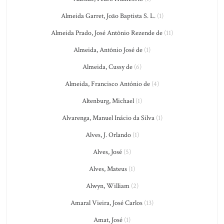
Almeida Garret, João Baptista S. L.
(1)
Almeida Prado, José Antônio Rezende de
(11)
Almeida, Antônio José de
(1)
Almeida, Cussy de
(6)
Almeida, Francisco António de
(4)
Altenburg, Michael
(1)
Alvarenga, Manuel Inácio da Silva
(1)
Alves, J. Orlando
(1)
Alves, José
(5)
Alves, Mateus
(1)
Alwyn, William
(2)
Amaral Vieira, José Carlos
(13)
Amat, José
(1)