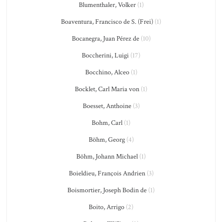
Blumenthaler, Volker
(1)
Boaventura, Francisco de S. (Frei)
(1)
Bocanegra, Juan Pérez de
(10)
Boccherini, Luigi
(17)
Bocchino, Alceo
(1)
Bocklet, Carl Maria von
(1)
Boesset, Anthoine
(3)
Bohm, Carl
(1)
Böhm, Georg
(4)
Böhm, Johann Michael
(1)
Boieldieu, François Andrien
(3)
Boismortier, Joseph Bodin de
(1)
Boito, Arrigo
(2)