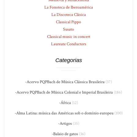
Medieval y Renacentista
La Fonoteca de Iberoamérica
La Discoteca Clásica
Classical Pippo
Susato
Classical music in concert
Laureate Conductors
Categorias
-Acervo PQPBach de Música Clássica Brasileira
(37)
-Acervo PQPBach de Música Colonial e Imperial Brasileira
(186)
-África
(12)
-Alma Latina: música das Américas sob o domínio europeu
(100)
-Artigos
(35)
-Balaio de gatos
(36)