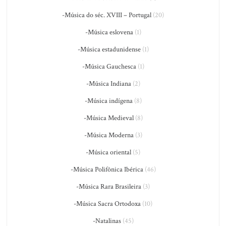
-Música do séc. XVIII – Portugal
(20)
-Música eslovena
(1)
-Música estadunidense
(1)
-Música Gauchesca
(1)
-Música Indiana
(2)
-Música indígena
(8)
-Música Medieval
(8)
-Música Moderna
(3)
-Música oriental
(5)
-Música Polifônica Ibérica
(46)
-Música Rara Brasileira
(3)
-Música Sacra Ortodoxa
(10)
-Natalinas
(45)