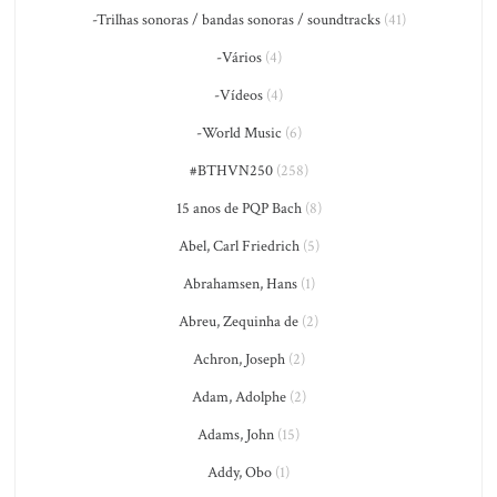
-Trilhas sonoras / bandas sonoras / soundtracks
(41)
-Vários
(4)
-Vídeos
(4)
-World Music
(6)
#BTHVN250
(258)
15 anos de PQP Bach
(8)
Abel, Carl Friedrich
(5)
Abrahamsen, Hans
(1)
Abreu, Zequinha de
(2)
Achron, Joseph
(2)
Adam, Adolphe
(2)
Adams, John
(15)
Addy, Obo
(1)