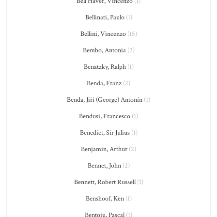
Bell'Haver, Vincenzo
(1)
Bellinati, Paulo
(1)
Bellini, Vincenzo
(15)
Bembo, Antonia
(2)
Benatzky, Ralph
(1)
Benda, Franz
(2)
Benda, Jiří (George) Antonín
(1)
Bendusi, Francesco
(1)
Benedict, Sir Julius
(1)
Benjamin, Arthur
(2)
Bennet, John
(2)
Bennett, Robert Russell
(1)
Benshoof, Ken
(1)
Bentoiu, Pascal
(1)