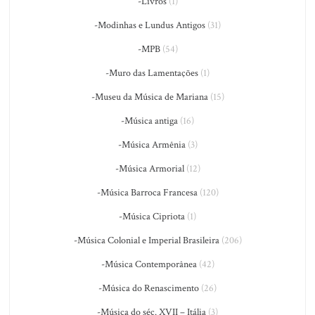
-Livros
(1)
-Modinhas e Lundus Antigos
(31)
-MPB
(54)
-Muro das Lamentações
(1)
-Museu da Música de Mariana
(15)
-Música antiga
(16)
-Música Armênia
(3)
-Música Armorial
(12)
-Música Barroca Francesa
(120)
-Música Cipriota
(1)
-Música Colonial e Imperial Brasileira
(206)
-Música Contemporânea
(42)
-Música do Renascimento
(26)
-Música do séc. XVII – Itália
(3)