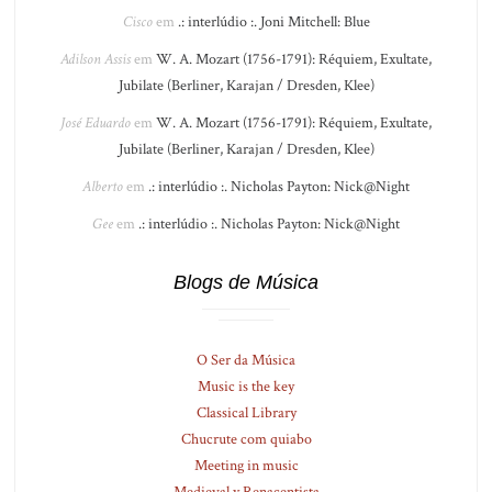
Cisco
em
.: interlúdio :. Joni Mitchell: Blue
Adilson Assis
em
W. A. Mozart (1756-1791): Réquiem, Exultate,
Jubilate (Berliner, Karajan / Dresden, Klee)
José Eduardo
em
W. A. Mozart (1756-1791): Réquiem, Exultate,
Jubilate (Berliner, Karajan / Dresden, Klee)
Alberto
em
.: interlúdio :. Nicholas Payton: Nick@Night
Gee
em
.: interlúdio :. Nicholas Payton: Nick@Night
Blogs de Música
O Ser da Música
Music is the key
Classical Library
Chucrute com quiabo
Meeting in music