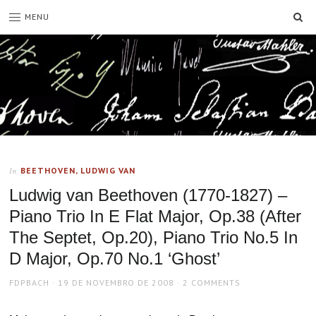
SE
MENU
BEETHOVEN, LUDWIG VAN
In
Ludwig van Beethoven (1770-1827) –
Piano Trio In E Flat Major, Op.38 (After
The Septet, Op.20), Piano Trio No.5 In
D Major, Op.70 No.1 ‘Ghost’
AUTHOR
POSTED
FDPBACH
19 DE NOVEMBRO DE 2008
2 COMMENTS
ON