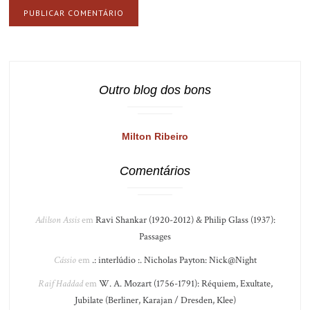
Outro blog dos bons
Milton Ribeiro
Comentários
Adilson Assis
em
Ravi Shankar (1920-2012) & Philip Glass (1937):
Passages
Cássio
em
.: interlúdio :. Nicholas Payton: Nick@Night
Raif Haddad
em
W. A. Mozart (1756-1791): Réquiem, Exultate,
Jubilate (Berliner, Karajan / Dresden, Klee)