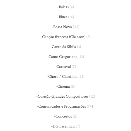
-Bálcãs
(4)
-Blues
(14)
-Bossa Nova
(22)
-Canção francesa (Chanson)
(5)
-Canto da Sibila
(3)
-Canto Gregoriano
(13)
-Carnaval
(7)
-Choro / Chorinho
(21)
-Cinema
(5)
-Coleção Grandes Compositores
(12)
-Comunicados e Proclamações
(174)
-Concertos
(5)
-DG Essentials
(7)