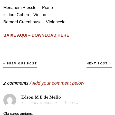
Menahem Pressler – Piano
Isidore Cohen – Violino
Bernard Greenhouse – Violoncelo
BAIXE AQUI – DOWNLOAD HERE
Navegação
PREVIOUS POST
NEXT POST
de
Post
2 comments /
Add your comment below
Edson M B de Mello
disse:
21 DE NOVEMBRO DE 2008 ÀS 16:32
Olá caros amigos.