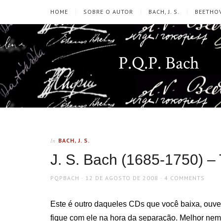
HOME
SOBRE O AUTOR
BACH, J. S.
BEETHOV
P.Q.P. Bach
BACH, J. S.
In
J. S. Bach (1685-1750) –
AUTHOR
POSTED
PQPBACH
12 DE AGOSTO DE 2008
4 COMMENTS
ON
Este é outro daqueles CDs que você baixa, ouve
fique com ele na hora da separação. Melhor nem 