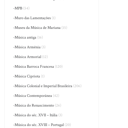
-MPB
(54)
-Muro das Lamentações
(1)
-Museu da Música de Mariana
(15)
-Música antiga
(16)
-Música Armênia
(3)
-Música Armorial
(12)
-Música Barroca Francesa
(120)
-Música Cipriota
(1)
-Música Colonial e Imperial Brasileira
(206)
-Música Contemporânea
(42)
-Música do Renascimento
(26)
-Música do séc. XVII – Itália
(3)
-Música do séc. XVIII – Portugal
(20)