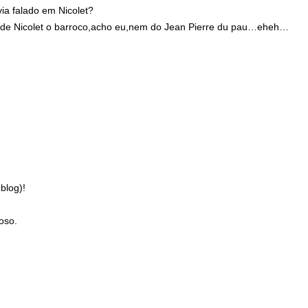
via falado em Nicolet?
a de Nicolet o barroco,acho eu,nem do Jean Pierre du pau…eheh…
 blog)!
oso.