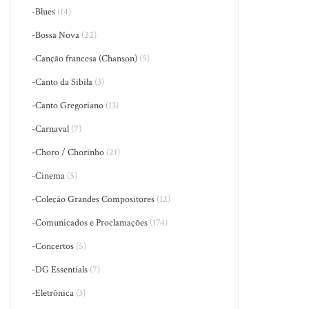
-Blues
(14)
-Bossa Nova
(22)
-Canção francesa (Chanson)
(5)
-Canto da Sibila
(3)
-Canto Gregoriano
(13)
-Carnaval
(7)
-Choro / Chorinho
(21)
-Cinema
(5)
-Coleção Grandes Compositores
(12)
-Comunicados e Proclamações
(174)
-Concertos
(5)
-DG Essentials
(7)
-Eletrônica
(3)