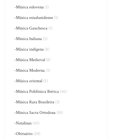
-Música eslovena
(1)
-Música estadunidense
(1)
-Música Gauchesca
(1)
-Música Indiana
(2)
-Música indígena
(8)
-Música Medieval
(8)
-Música Moderna
(3)
-Música oriental
(5)
-Música Polifônica Ibérica
(46)
-Música Rara Brasileira
(3)
-Música Sacra Ortodoxa
(10)
-Natalinas
(45)
-Obituário
(20)