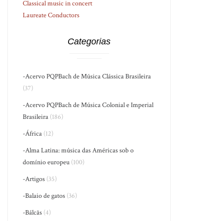
Classical music in concert
Laureate Conductors
Categorias
-Acervo PQPBach de Música Clássica Brasileira
(37)
-Acervo PQPBach de Música Colonial e Imperial
Brasileira
(186)
-África
(12)
-Alma Latina: música das Américas sob o
domínio europeu
(100)
-Artigos
(35)
-Balaio de gatos
(36)
-Bálcãs
(4)