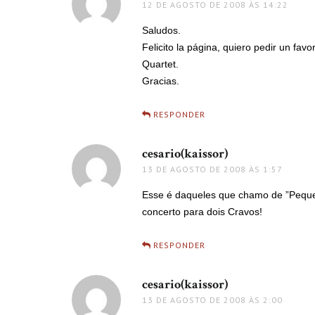
12 DE AGOSTO DE 2008 ÀS 14:22
Saludos.
Felicito la página, quiero pedir un fav
Quartet.
Gracias.
RESPONDER
cesario(kaissor)
disse:
13 DE AGOSTO DE 2008 ÀS 1:57
Esse é daqueles que chamo de ”Pequen
concerto para dois Cravos!
RESPONDER
cesario(kaissor)
disse:
13 DE AGOSTO DE 2008 ÀS 2:00