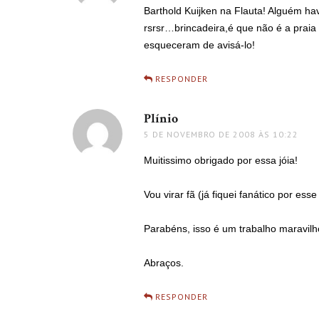
Barthold Kuijken na Flauta! Alguém ha
rsrsr…brincadeira,é que não é a prai
esqueceram de avisá-lo!
RESPONDER
Plínio
disse:
5 DE NOVEMBRO DE 2008 ÀS 10:22
Muitissimo obrigado por essa jóia!
Vou virar fã (já fiquei fanático por esse
Parabéns, isso é um trabalho maravilh
Abraços.
RESPONDER