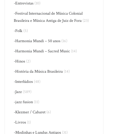
-Entrevistas
(10)
-Festival Internacional de Música Colonial
Brasileira e Música Antiga de Juiz de Fora
(23)
-Folk
(5)
-Harmonia Mundi – 50 anos
(16)
-Harmonia Mundi – Sacred Music
(14)
-Hinos
(2)
-História da Música Brasileira
(14)
-Interlúdios
(48)
-Jazz
(589)
-jazz fusion
(11)
-Klezmer / Cabaret
(6)
-Livros
(1)
-Modinhas e Lundus Antigos
(31)