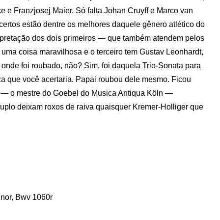
 e Franzjosej Maier. Só falta Johan Cruyff e Marco van
ertos estão dentre os melhores daquele gênero atlético do
erpretação dos dois primeiros — que também atendem pelos
uma coisa maravilhosa e o terceiro tem Gustav Leonhardt,
onde foi roubado, não? Sim, foi daquela Trio-Sonata para
za que você acertaria. Papai roubou dele mesmo. Ficou
er — o mestre do Goebel do Musica Antiqua Köln —
plo deixam roxos de raiva quaisquer Kremer-Holliger que
inor, Bwv 1060r