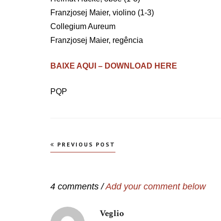
Franzjosej Maier, violino (1-3)
Collegium Aureum
Franzjosej Maier, regência
BAIXE AQUI – DOWNLOAD HERE
PQP
Navegação
PREVIOUS POST
de
Post
4 comments /
Add your comment below
Veglio
disse: