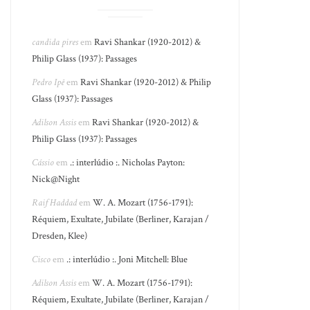
candida pires
em
Ravi Shankar (1920-2012) &
Philip Glass (1937): Passages
Pedro Ipê
em
Ravi Shankar (1920-2012) & Philip
Glass (1937): Passages
Adilson Assis
em
Ravi Shankar (1920-2012) &
Philip Glass (1937): Passages
Cássio
em
.: interlúdio :. Nicholas Payton:
Nick@Night
Raif Haddad
em
W. A. Mozart (1756-1791):
Réquiem, Exultate, Jubilate (Berliner, Karajan /
Dresden, Klee)
Cisco
em
.: interlúdio :. Joni Mitchell: Blue
Adilson Assis
em
W. A. Mozart (1756-1791):
Réquiem, Exultate, Jubilate (Berliner, Karajan /