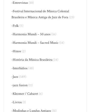
-Entrevistas
(10)
-Festival Internacional de Música Colonial
Brasileira e Música Antiga de Juiz de Fora
(23)
-Folk
(5)
-Harmonia Mundi – 50 anos
(16)
-Harmonia Mundi – Sacred Music
(14)
-Hinos
(2)
-História da Música Brasileira
(14)
-Interlúdios
(48)
-Jazz
(589)
-jazz fusion
(11)
-Klezmer / Cabaret
(6)
-Livros
(1)
-Modinhas e Lundus Antigos
(31)