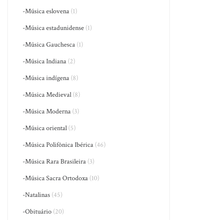
-Música eslovena
(1)
-Música estadunidense
(1)
-Música Gauchesca
(1)
-Música Indiana
(2)
-Música indígena
(8)
-Música Medieval
(8)
-Música Moderna
(3)
-Música oriental
(5)
-Música Polifônica Ibérica
(46)
-Música Rara Brasileira
(3)
-Música Sacra Ortodoxa
(10)
-Natalinas
(45)
-Obituário
(20)