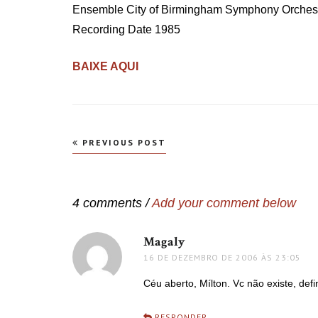
Ensemble City of Birmingham Symphony Orches
Recording Date 1985
BAIXE AQUI
Navegação
PREVIOUS POST
de
Post
4 comments /
Add your comment below
Magaly
disse:
16 DE DEZEMBRO DE 2006 ÀS 23:05
Céu aberto, Mílton. Vc não existe, def
RESPONDER