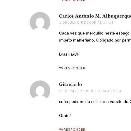
Carlos Antônio M. Albuquerqu
1 DE JULHO DE 2008 ÀS 14:16
Cada vez que mergulho neste espaço
ímpeto mahleriano. Obrigado por permi
Brasília-DF
RESPONDER
Giancarlo
disse:
28 DE SETEMBRO DE 2008 ÀS 9:24
seria pedir muito solicitar a versão d
Grato!
RESPONDER