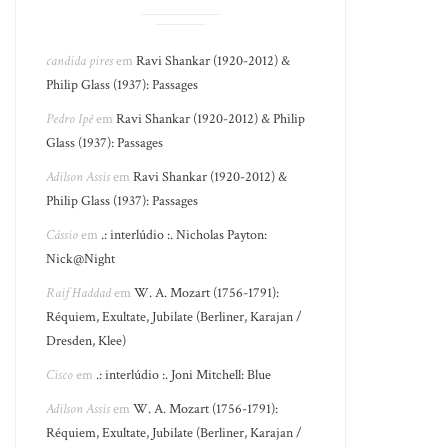
candida pires
em
Ravi Shankar (1920-2012) &
Philip Glass (1937): Passages
Pedro Ipê
em
Ravi Shankar (1920-2012) & Philip
Glass (1937): Passages
Adilson Assis
em
Ravi Shankar (1920-2012) &
Philip Glass (1937): Passages
Cássio
em
.: interlúdio :. Nicholas Payton:
Nick@Night
Raif Haddad
em
W. A. Mozart (1756-1791):
Réquiem, Exultate, Jubilate (Berliner, Karajan /
Dresden, Klee)
Cisco
em
.: interlúdio :. Joni Mitchell: Blue
Adilson Assis
em
W. A. Mozart (1756-1791):
Réquiem, Exultate, Jubilate (Berliner, Karajan /