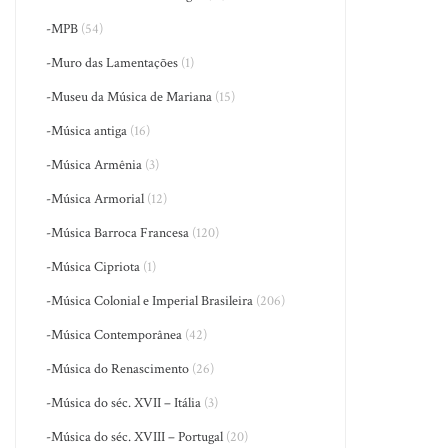
-MPB
(54)
-Muro das Lamentações
(1)
-Museu da Música de Mariana
(15)
-Música antiga
(16)
-Música Armênia
(3)
-Música Armorial
(12)
-Música Barroca Francesa
(120)
-Música Cipriota
(1)
-Música Colonial e Imperial Brasileira
(206)
-Música Contemporânea
(42)
-Música do Renascimento
(26)
-Música do séc. XVII – Itália
(3)
-Música do séc. XVIII – Portugal
(20)