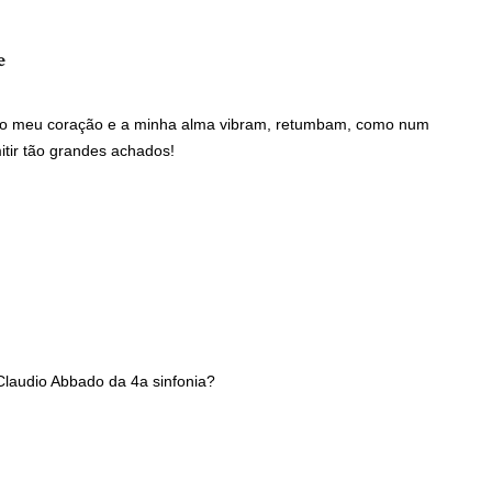
e
disse:
 o meu coração e a minha alma vibram, retumbam, como num
tir tão grandes achados!
e Claudio Abbado da 4a sinfonia?