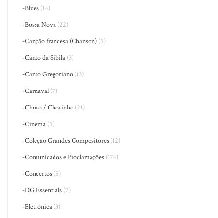
-Blues
(14)
-Bossa Nova
(22)
-Canção francesa (Chanson)
(5)
-Canto da Sibila
(3)
-Canto Gregoriano
(13)
-Carnaval
(7)
-Choro / Chorinho
(21)
-Cinema
(5)
-Coleção Grandes Compositores
(12)
-Comunicados e Proclamações
(174)
-Concertos
(5)
-DG Essentials
(7)
-Eletrônica
(3)