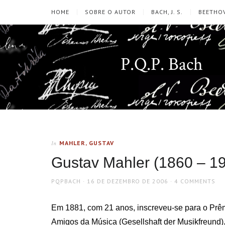
HOME
SOBRE O AUTOR
BACH, J. S.
BEETHOV
P.Q.P. Bach
MAHLER, GUSTAV
In
Gustav Mahler (1860 – 19
AUTHOR
POSTED
PQPBACH
16 DE DEZEMBRO DE 2006
4 COMMENTS
ON
Em 1881, com 21 anos, inscreveu-se para o Prêm
Amigos da Música (Gesellshaft der Musikfreund).