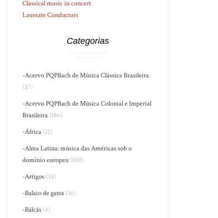
Classical music in concert
Laureate Conductors
Categorias
-Acervo PQPBach de Música Clássica Brasileira
(37)
-Acervo PQPBach de Música Colonial e Imperial
Brasileira
(186)
-África
(12)
-Alma Latina: música das Américas sob o
domínio europeu
(100)
-Artigos
(35)
-Balaio de gatos
(36)
-Bálcãs
(4)