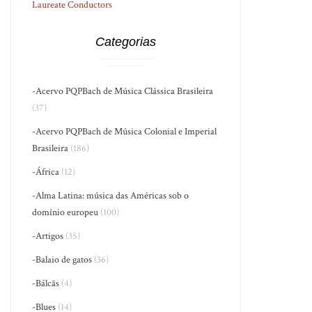
Laureate Conductors
Categorias
-Acervo PQPBach de Música Clássica Brasileira
(37)
-Acervo PQPBach de Música Colonial e Imperial
Brasileira
(186)
-África
(12)
-Alma Latina: música das Américas sob o
domínio europeu
(100)
-Artigos
(35)
-Balaio de gatos
(36)
-Bálcãs
(4)
-Blues
(14)