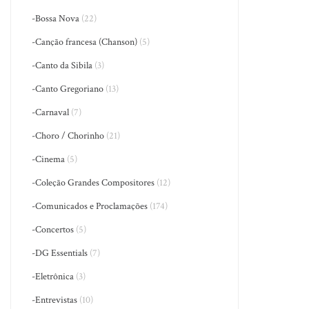
-Bossa Nova
(22)
-Canção francesa (Chanson)
(5)
-Canto da Sibila
(3)
-Canto Gregoriano
(13)
-Carnaval
(7)
-Choro / Chorinho
(21)
-Cinema
(5)
-Coleção Grandes Compositores
(12)
-Comunicados e Proclamações
(174)
-Concertos
(5)
-DG Essentials
(7)
-Eletrônica
(3)
-Entrevistas
(10)