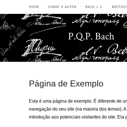
HOME
SOBRE O AUTOR
BACH, J. S.
BEETHOV
P.Q.P. Bach
Página de Exemplo
Esta é uma página de exemplo. É diferente de um
navegação do seu site (na maioria dos temas).
introdução aos potenciais visitantes do site. Ela