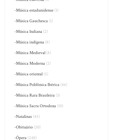
-Música estadunidense
(1)
-Música Gauchesca
(1)
-Música Indiana
(2)
-Música indígena
(8)
-Música Medieval
(8)
-Música Moderna
(2)
-Música oriental
(5)
-Música Polifônica Ibérica
(46)
-Música Rara Brasileira
(3)
-Música Sacra Ortodoxa
(10)
-Natalinas
(45)
-Obituário
(20)
-Ópera
(248)