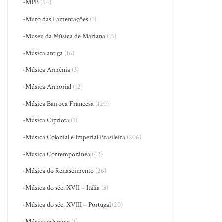
-MPB
(54)
-Muro das Lamentações
(1)
-Museu da Música de Mariana
(15)
-Música antiga
(16)
-Música Armênia
(3)
-Música Armorial
(12)
-Música Barroca Francesa
(120)
-Música Cipriota
(1)
-Música Colonial e Imperial Brasileira
(206)
-Música Contemporânea
(42)
-Música do Renascimento
(26)
-Música do séc. XVII – Itália
(3)
-Música do séc. XVIII – Portugal
(20)
-Música eslovena
(1)