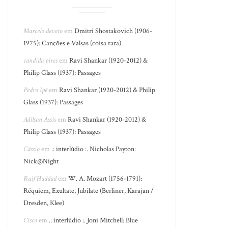
Marcelo devoto
em
Dmitri Shostakovich (1906-
1975): Canções e Valsas (coisa rara)
candida pires
em
Ravi Shankar (1920-2012) &
Philip Glass (1937): Passages
Pedro Ipê
em
Ravi Shankar (1920-2012) & Philip
Glass (1937): Passages
Adilson Assis
em
Ravi Shankar (1920-2012) &
Philip Glass (1937): Passages
Cássio
em
.: interlúdio :. Nicholas Payton:
Nick@Night
Raif Haddad
em
W. A. Mozart (1756-1791):
Réquiem, Exultate, Jubilate (Berliner, Karajan /
Dresden, Klee)
Cisco
em
.: interlúdio :. Joni Mitchell: Blue