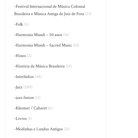
-Festival Internacional de Música Colonial
Brasileira e Música Antiga de Juiz de Fora
(23)
-Folk
(5)
-Harmonia Mundi – 50 anos
(16)
-Harmonia Mundi – Sacred Music
(14)
-Hinos
(2)
-História da Música Brasileira
(14)
-Interlúdios
(48)
-Jazz
(589)
-jazz fusion
(11)
-Klezmer / Cabaret
(6)
-Livros
(1)
-Modinhas e Lundus Antigos
(31)